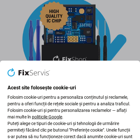
Acest site folosește cookie-uri
Folosim cookie-uri pentru a personaliza conținutul și reclamele,
Înlocuirea bateriei
pentru a oferi funcții de rețele sociale și pentru a analiza traficul.
Folosim cookie-uri și pentru personalizarea reclamelor — aflați
mai multe în
politicile Google
.
Când înlocuiți bateria, nu uitați să:
Puteți alege ce tipuri de cookie-uri și tehnologii de urmărire
permiteți făcând clic pe butonul "Preferințe cookie". Unele funcții
s-ar putea să nu funcționeze corect dacă anumite cookie-uri sunt
Bateria