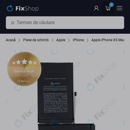
Preskočiť na hlavný obsah
0
Acasă
Piese de schimb
Apple
iPhone
Apple iPhone XS Max