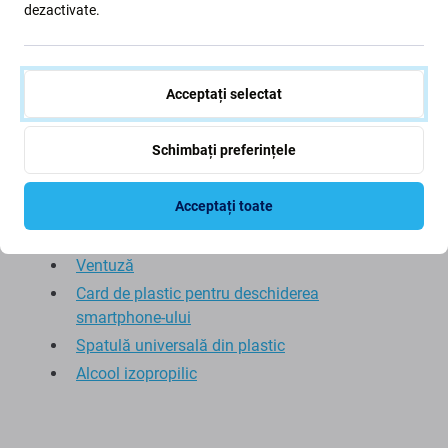
dezactivate.
Adeziv pentru baterii
Utilizare recomandată:
Acceptați selectat
Mănuși ESD
Schimbați preferințele
Trusă de scule
Șurubelniță Pentalobe
Acceptați toate
Ochelari de protecție
Pistol de aer cald
Ventuză
Card de plastic pentru deschiderea
smartphone-ului
Spatulă universală din plastic
Alcool izopropilic