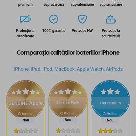
premium
suprasarcina
supratensiune
supraîncălzire
Protecție la
100% garantie
Protecție HW
Protecție la
descărcare
scurtcircuit
Comparația calităților bateriilor iPhone
iPhone, iPad, iPod, MacBook, Apple Watch, AirPods
Nou
Nou
Nou