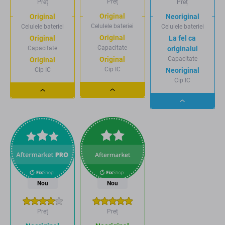
Preț
Preț
Preț
Original
Original
Neoriginal
Celulele bateriei
Celulele bateriei
Celulele bateriei
Original
Original
La fel ca
Capacitate
Capacitate
originalul
Capacitate
Original
Original
Cip IC
Cip IC
Neoriginal
Cip IC
Dropdown
Dropdown
Dropdown
button
button
button
Nou
Nou
Preț
Preț