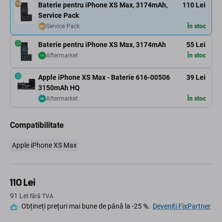
Baterie pentru iPhone XS Max, 3174mAh,
110 Lei
Service Pack
Service Pack
În stoc
Baterie pentru iPhone XS Max, 3174mAh
55 Lei
Aftermarket
În stoc
Apple iPhone XS Max - Baterie 616-00506
39 Lei
3150mAh HQ
Aftermarket
În stoc
Compatibilitate
Apple iPhone XS Max
110 Lei
91 Lei
fără TVA
Obțineți prețuri mai bune de până la -25 %.
Deveniți FixPartner