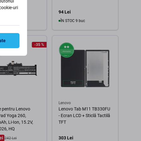
 butonul
cookie-uri
94 Lei
OC 4 buc
ÎN STOC 9 buc
În coș
În coș
ate
-35 %
Lenovo
e pentru Lenovo
Lenovo Tab M11 TB330FU
Pad Yoga 260,
- Ecran LCD + Sticlă Tactilă
h, Li-Ion, 15.2V,
TFT
26, HQ
ei
303 Lei
242 Lei