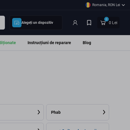
Romania, RON Lei
0
0 Lei
Alegeți un dispozitiv
diționate
Instrucțiuni de reparare
Blog
Phab