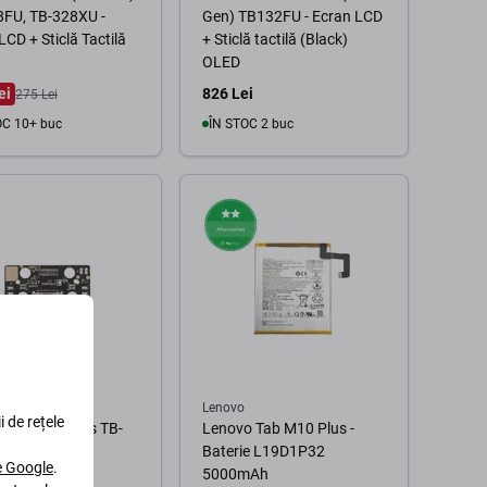
8FU, TB-328XU -
Gen) TB132FU - Ecran LCD
LCD + Sticlă Tactilă
+ Sticlă tactilă (Black)
OLED
ei
826 Lei
275 Lei
OC 10+ buc
ÎN STOC 2 buc
În coș
În coș
Lenovo
i de rețele
 Tab P11 Plus TB-
Lenovo Tab M10 Plus -
- Conector de
Baterie L19D1P32
le Google
.
are Placă PCB
5000mAh