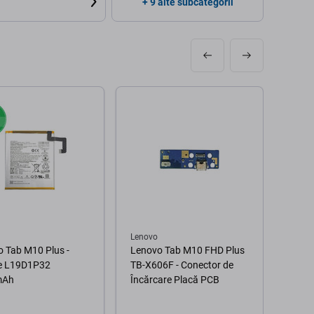
+ 9 alte subcategorii
Lenovo
Lenov
 Tab M10 Plus -
Lenovo Tab M10 FHD Plus
Lenov
ie L19D1P32
TB-X606F - Conector de
Conec
mAh
Încărcare Placă PCB