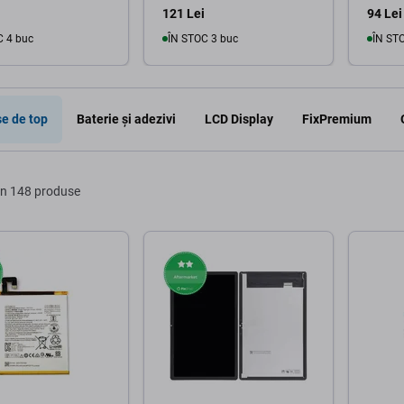
121 Lei
94 Lei
C 4 buc
ÎN STOC 3 buc
ÎN ST
În coș
În coș
e de top
Baterie și adezivi
LCD Display
FixPremium
in 148 produse