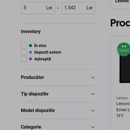
Lenovo
-
Lei
Lei
Pro
Inventory
În stoc
Depozit extern
Așteaptă
Producător
Tip dispozitiv
Lenovo
Lenovo
Ecran L
Model dispozitiv
TFT
Categorie