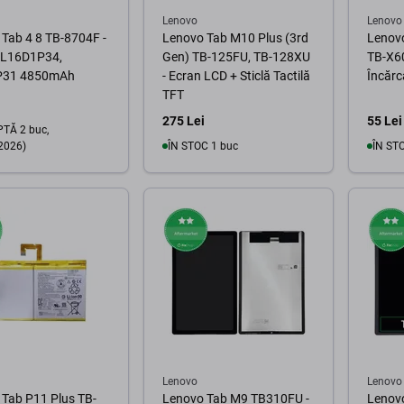
Lenovo
Lenovo
Tab 4 8 TB-8704F -
Lenovo Tab M10 Plus (3rd
Lenov
e L16D1P34,
Gen) TB-125FU, TB-128XU
TB-X60
P31 4850mAh
- Ecran LCD + Sticlă Tactilă
Încărc
TFT
275 Lei
55 Lei
TĂ 2 buc,
2026)
ÎN STOC 1 buc
ÎN ST
În coș
În coș
Lenovo
Lenovo
Tab P11 Plus TB-
Lenovo Tab M9 TB310FU -
Lenov