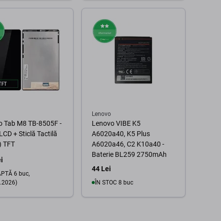
În coș
În coș
Lenovo
o Tab M8 TB-8505F -
Lenovo VIBE K5
LCD + Sticlă Tactilă
A6020a40, K5 Plus
) TFT
A6020a46, C2 K10a40 -
Baterie BL259 2750mAh
i
44 Lei
PTĂ 6 buc,
.2026)
ÎN STOC 8 buc
În coș