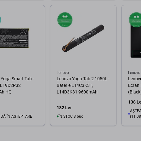
În coș
În coș
Lenovo
Lenovo
 Yoga Smart Tab -
Lenovo Yoga Tab 2 1050L -
Lenov
e L19D2P32
Baterie L14C3K31,
Ecran 
Ah HQ
L14D3K31 9600mAh
(Black
138 Le
182 Lei
AȘTEA
DĂ ÎN AȘTEPTARE
ÎN STOC 3 buc
(11.08
Urmăriți
În coș
disponibilitatea