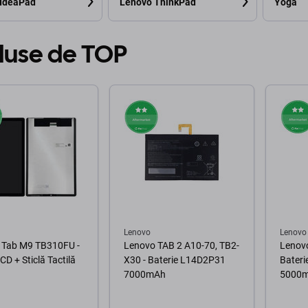
 IdeaPad
Lenovo ThinkPad
Yoga
duse de TOP
Lenovo
Lenovo
 Tab M9 TB310FU -
Lenovo TAB 2 A10-70, TB2-
Lenovo
CD + Sticlă Tactilă
X30 - Baterie L14D2P31
Bater
7000mAh
5000