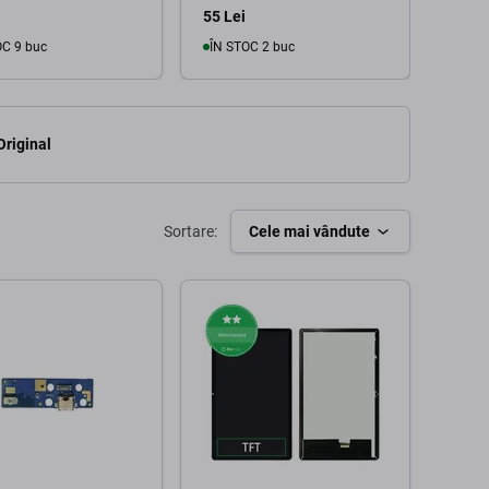
55 Lei
5 Lei
OC 9 buc
ÎN STOC 2 buc
În coș
În coș
Original
Sortare:
Cele mai vândute