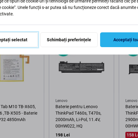
ge ce tipuri de cookie-uri și tehnologii de urmărire permiteți făcând clic pe
e cookie". Unele funcții s-ar putea să nu funcționeze corect dacă anumite 
187 Lei
49 Lei
3 Lei
ctivate.
DĂ ÎN AȘTEPTARE
ÎN STOC 3 buc
ÎN ST
În coș
În coș
ptați selectat
Schimbați preferințele
Acceptați to
Lenovo
Lenovo
 Tab M10 TB-X605,
Baterie pentru Lenovo
Bateri
 ,TB-X505 - Baterie
ThinkPad T460s, T470s,
Think
P32 4850mAh
2000mAh, Li-Pol, 11.4V,
2900mA
00HW022, HQ
00HW0
198 Lei
158 L