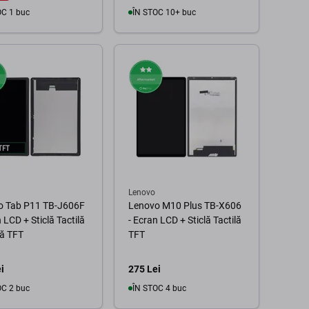
OC 1 buc
ÎN STOC 10+ buc
În coș
În coș
Lenovo
o Tab P11 TB-J606F
Lenovo M10 Plus TB-X606
 LCD + Sticlă Tactilă
- Ecran LCD + Sticlă Tactilă
ă TFT
TFT
i
275 Lei
OC 2 buc
ÎN STOC 4 buc