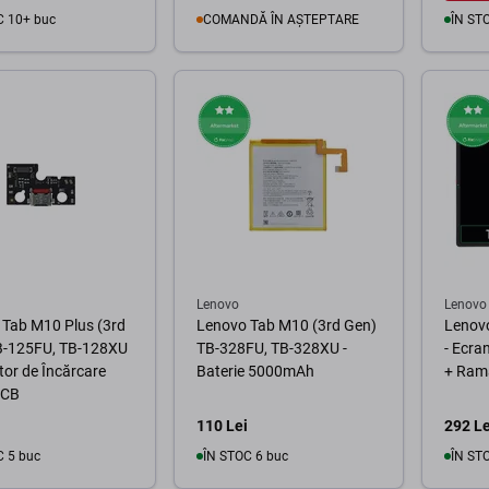
C 10+ buc
COMANDĂ ÎN AȘTEPTARE
ÎN ST
Urmăriți
În coș
disponibilitatea
Lenovo
Lenovo
 Tab M10 Plus (3rd
Lenovo Tab M10 (3rd Gen)
Lenov
B-125FU, TB-128XU
TB-328FU, TB-328XU -
- Ecran
tor de Încărcare
Baterie 5000mAh
+ Ram
PCB
110 Lei
292 Le
C 5 buc
ÎN STOC 6 buc
ÎN ST