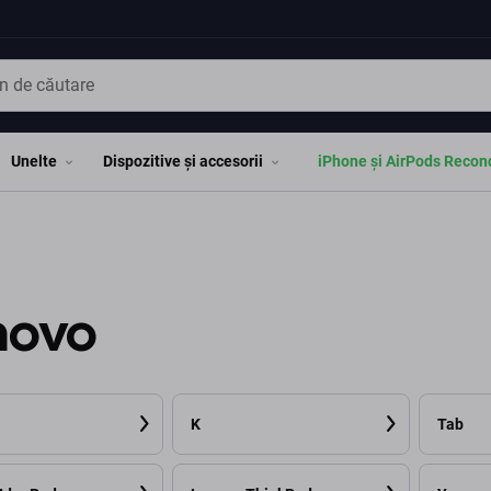
Unelte
Dispozitive și accesorii
iPhone și AirPods Recon
novo
K
Tab