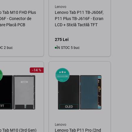
Lenovo
o Tab M10 FHD Plus
Lenovo Tab P11 TB-J606F,
6F - Conector de
P11 Plus TB-J616F - Ecran
are Placă PCB
LCD + Sticlă Tactilă TFT
275 Lei
OC 2 buc
ÎN STOC 5 buc
În coș
În coș
-14 %
Lenovo
o Tab M10 (3rd Gen)
Lenovo Tab P11 Pro (2nd