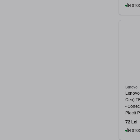
ÎN STO
Lenovo
Lenovo
Gen) T
- Conec
Placă 
72 Lei
ÎN STO