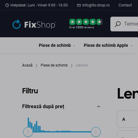
Preskočiť na hlavný obsah
Helpdesk: Luni - Vineri 9:00 - 16:00
info@fix-shop.ro
Contact
Over
1000
reviews
Piese de schimb
Piese de schimb Apple
Acasă
Piese de schimb
Lenovo
Le
Filtru
Filtrează după preț
A