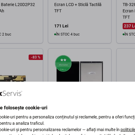
- Baterie L20D2P32
Ecran LCD + Sticlă Tactilă
TB-32
Ah
TFT
Ecran 
TFT
171 Lei
237 L
C 2 buc
ÎN STOC 4 buc
ÎN ST
În coș
În coș
-83 %
te folosește cookie-uri
Lenovo
Lenovo
okie-uri pentru a personaliza conținutul și reclamele, pentru a oferi funcți
 P2 P2a42 -
Lenovo Tab M10 TB-X306 -
Lenovo
 pentru a analiza traficul.
r de Încărcare +
Ecran LCD + Sticlă Tactilă
J616F 
okie-uri și pentru personalizarea reclamelor — aflați mai multe în
politici
n + Vibrator Placă
TFT
Încărc