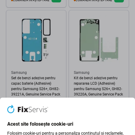
COMANDĂ ÎN AȘTEPTARE
COMANDĂ ÎN AȘTEPTARE
Samsung
Samsung
Set de benzi adezive pentru
Kit de benzi adezive pentru
capac baterie (Adhesive)
repararea LCD (Adhesive)
pentru Samsung S26+, GH82-
pentru Samsung S26+, GH82-
39221A, Genuine Service Pack
39220A, Genuine Service Pack
138 Lei
110 Lei
ÎN STOC 3 buc
ÎN STOC 3 buc
Acest site folosește cookie-uri
Folosim cookie-uri pentru a personaliza conținutul și reclamele,