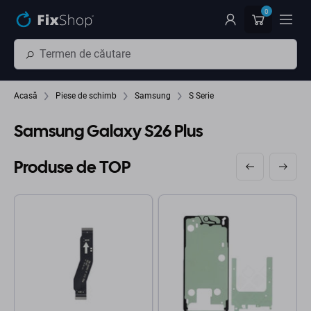
Preskočiť na hlavný obsah
0
Acasă
Piese de schimb
Samsung
S Serie
Samsung Galaxy S26 Plus
Produse de TOP