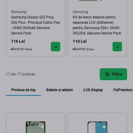
Samsung
Samsung
Samsung Galaxy S25 Plus,
Kit de benzi adezive pentru
S26 Plus - Principal Cablu Flex
repararea LCD (Adhesive)
- GH82-36364A Genuine
pentru Samsung S26+, GH82-
Service Pack
39220A, Genuine Service Pack
116 Lei
110 Lei
ÎN STOC 3 buc
ÎN STOC 3 buc
Filtru
17 din 17 produse
Produse de top
Baterie și adezivi
LCD Display
FixPremium