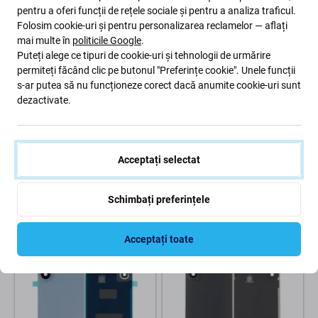
pentru a oferi funcții de rețele sociale și pentru a analiza traficul.
Folosim cookie-uri și pentru personalizarea reclamelor — aflați
mai multe în
politicile Google
.
Puteți alege ce tipuri de cookie-uri și tehnologii de urmărire
permiteți făcând clic pe butonul "Preferințe cookie". Unele funcții
s-ar putea să nu funcționeze corect dacă anumite cookie-uri sunt
dezactivate.
Samsung
Samsung
Capac baterie pentru
Capac baterie pentru
Samsung S26+, White, GH82-
Samsung S26+, Cobalt Violet,
39126D, Genuine Service Pack
GH82-39126C, Genuine
Acceptați selectat
Service Pack
303 Lei
303 Lei
Schimbați preferințele
COMANDĂ ÎN AȘTEPTARE
COMANDĂ ÎN AȘTEPTARE
Acceptați toate