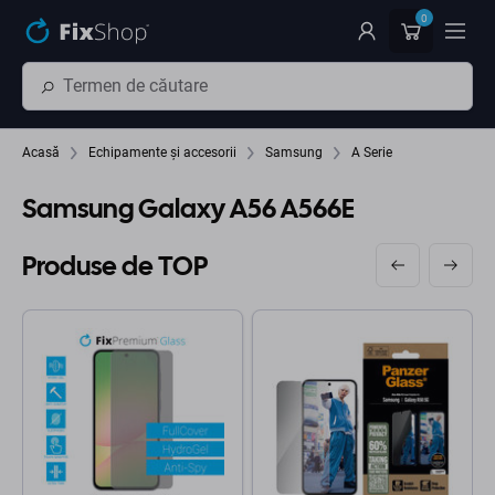
Preskočiť na hlavný obsah
0
Acasă
Echipamente și accesorii
Samsung
A Serie
Samsung Galaxy A56 A566E
Produse de TOP