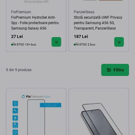
FixPremium
PanzerGlass
FixPremium HydroGel Anti-
Sticlă securizată UWF Privacy
Spy - Folie protectoare pentru
pentru Samsung A56 5G,
Samsung Galaxy A56
Transparent, PanzerGlass
27 Lei
187 Lei
ÎN STOC 10+ buc
ÎN STOC 2 buc
Filtru
9 din 9 produse