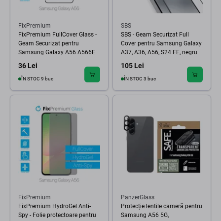
FixPremium
SBS
FixPremium FullCover Glass -
SBS - Geam Securizat Full
Geam Securizat pentru
Cover pentru Samsung Galaxy
Samsung Galaxy A56 A566E
A37, A36, A56, S24 FE, negru
36 Lei
105 Lei
ÎN STOC 9 buc
ÎN STOC 3 buc
FixPremium
PanzerGlass
FixPremium HydroGel Anti-
Protecție lentile cameră pentru
Spy - Folie protectoare pentru
Samsung A56 5G,