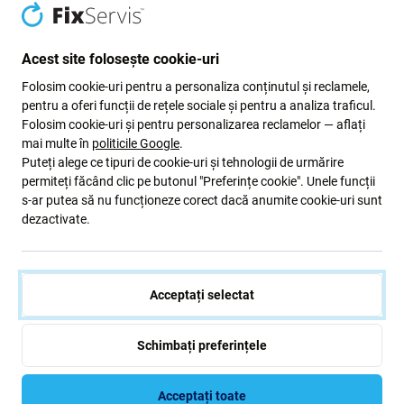
Acest site folosește cookie-uri
Folosim cookie-uri pentru a personaliza conținutul și reclamele,
pentru a oferi funcții de rețele sociale și pentru a analiza traficul.
Folosim cookie-uri și pentru personalizarea reclamelor — aflați
mai multe în
politicile Google
.
Puteți alege ce tipuri de cookie-uri și tehnologii de urmărire
permiteți făcând clic pe butonul "Preferințe cookie". Unele funcții
FixPremium
PanzerGlass
FixPremium Glass - Geam
Sticlă securizată UWF pentru
s-ar putea să nu funcționeze corect dacă anumite cookie-uri sunt
Securizat pentru Samsung
Samsung A56 5G,
dezactivate.
Galaxy A56 A566E
Transparent, PanzerGlass
16 Lei
187 Lei
ÎN STOC 9 buc
ÎN STOC 3 buc
Acceptați selectat
Schimbați preferințele
Acceptați toate