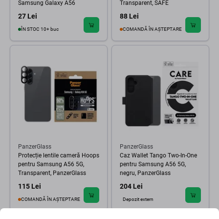
Samsung Galaxy A56
Transparent, SAFE
27 Lei
88 Lei
ÎN STOC 10+ buc
COMANDĂ ÎN AȘTEPTARE
PanzerGlass
PanzerGlass
Protecție lentile cameră Hoops
Caz Wallet Tango Two-In-One
pentru Samsung A56 5G,
pentru Samsung A56 5G,
Transparent, PanzerGlass
negru, PanzerGlass
115 Lei
204 Lei
COMANDĂ ÎN AȘTEPTARE
Depozit extern