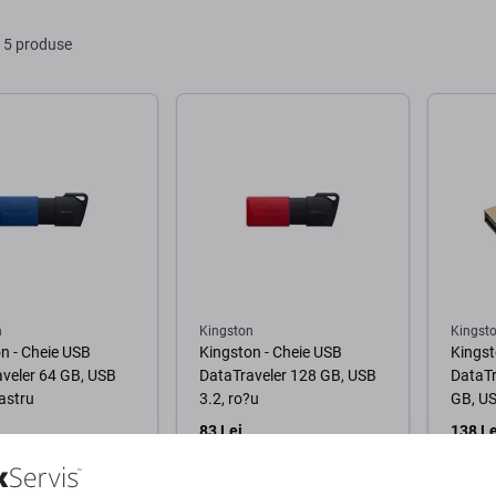
În coș
În coș
 5 produse
n
Kingston
Kingst
n - Cheie USB
Kingston - Cheie USB
Kingst
veler 64 GB, USB
DataTraveler 128 GB, USB
DataTr
bastru
3.2, ro?u
GB, US
83 Lei
138 Le
 (shop)
ÎN STOC 1 buc
COMA