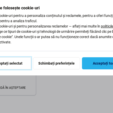
În coș
În coș
te folosește cookie-uri
okie-uri pentru a personaliza conținutul și reclamele, pentru a oferi funcți
 pentru a analiza traficul.
okie-uri și pentru personalizarea reclamelor — aflați mai multe în
politici
ge ce tipuri de cookie-uri și tehnologii de urmărire permiteți făcând clic pe
e cookie". Unele funcții s-ar putea să nu funcționeze corect dacă anumite 
ctivate.
n
n - Cheie USB
ptați selectat
Schimbați preferințele
Acceptați to
veler SE9 G3 128
 3.0, de aur
DĂ ÎN AȘTEPTARE
În coș