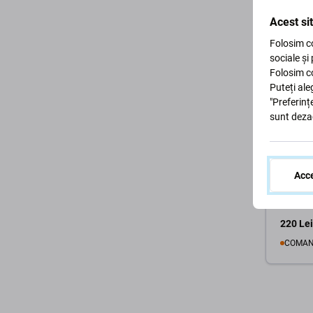
Acest si
Folosim co
sociale și
Folosim co
Puteți ale
"Preferinț
sunt deza
Kingsto
Kingsto
Acce
DataTra
GB, USB
220 Lei
COMAN