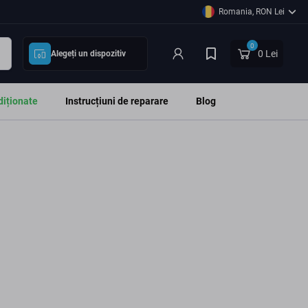
Romania, RON Lei
0
0 Lei
Alegeți un dispozitiv
diționate
Instrucțiuni de reparare
Blog