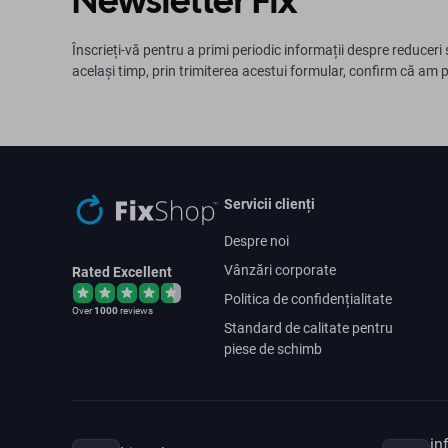
Newsletter Fix
Înscrieți-vă pentru a primi periodic informații despre reduceri 
același timp, prin trimiterea acestui formular, confirm că am 
Servicii clienți
Despre noi
Vânzări corporate
Rated Excellent
Politica de confidențialitate
Over
1000
reviews
Standard de calitate pentru
piese de schimb
in