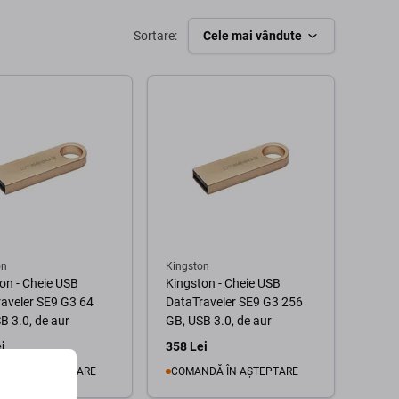
Sortare:
Cele mai vândute
on
Kingston
on - Cheie USB
Kingston - Cheie USB
aveler SE9 G3 64
DataTraveler SE9 G3 256
B 3.0, de aur
GB, USB 3.0, de aur
i
358 Lei
NDĂ ÎN AȘTEPTARE
COMANDĂ ÎN AȘTEPTARE