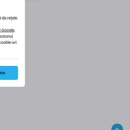
În coș
În coș
i de rețele
le Google
.
 butonul
cookie-uri
ate