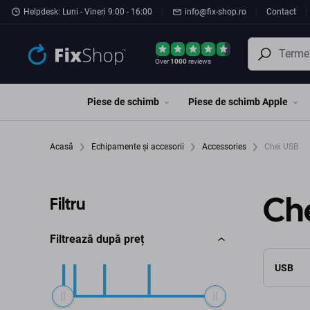
Preskočiť na hlavný obsah
Helpdesk: Luni - Vineri 9:00 - 16:00
info@fix-shop.ro
Contact
Over
1000
reviews
Piese de schimb
Piese de schimb Apple
Acasă
Echipamente și accesorii
Accessories
Chei USB
Ch
Filtru
Filtrează după preț
USB