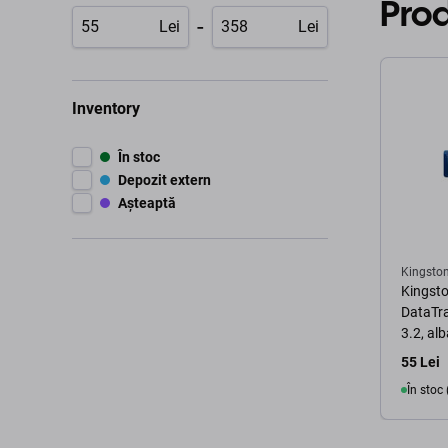
Pro
-
Lei
Lei
Inventory
În stoc
Depozit extern
Așteaptă
Kingsto
Kingsto
DataTra
3.2, al
55 Lei
În stoc