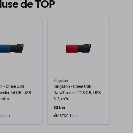
duse de TOP
n
Kingston
n - Cheie USB
Kingston - Cheie USB
veler 64 GB, USB
DataTraveler 128 GB, USB
bastru
3.2, ro?u
83 Lei
 (shop)
ÎN STOC 1 buc