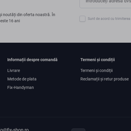
și noutăți din oferta noastră. În
Sunt de acord cu trimiterea 
peste 16 ani
Informații despre comandă
Termeni și condiții
Livrare
Termeni și condiții
Metode de plata
Reclamații și retur produse
Fix-Handyman
fo@fix-shop.ro