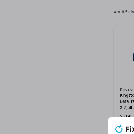
Arată
5 din
Kingsto
Kingsto
DataTra
3.2, al
55 Lei
În stoc