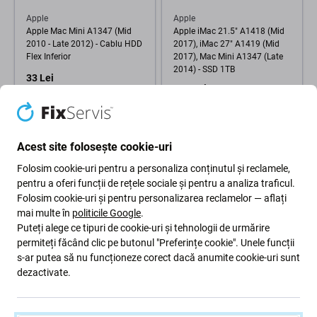
Apple
Apple
Apple Mac Mini A1347 (Mid
Apple iMac 21.5" A1418 (Mid
2010 - Late 2012) - Cablu HDD
2017), iMac 27" A1419 (Mid
Flex Inferior
2017), Mac Mini A1347 (Late
2014) - SSD 1TB
33 Lei
826 Lei
AȘTEAPTĂ 1 buc,
(28.08.2026)
COMANDĂ ÎN AȘTEPTARE
Acest site folosește cookie-uri
Folosim cookie-uri pentru a personaliza conținutul și reclamele,
pentru a oferi funcții de rețele sociale și pentru a analiza traficul.
Folosim cookie-uri și pentru personalizarea reclamelor — aflați
mai multe în
politicile Google
.
Puteți alege ce tipuri de cookie-uri și tehnologii de urmărire
permiteți făcând clic pe butonul "Preferințe cookie". Unele funcții
s-ar putea să nu funcționeze corect dacă anumite cookie-uri sunt
dezactivate.
Apple
Apple Mac Mini A1347 (Mid
2010 - Late 2014) - Ventilator
Refurbished