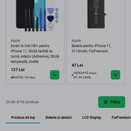
Apple
Apple
Ecran In-Cell HD+ pentru
Baterie pentru iPhone 11,
iPhone 11, Sticlă tactilă cu
3110mAh, FixPremium
ramă, Adeziv (Adhesive), Sticlă
temperată, Unelte
47 Lei
127 Lei
AȘTEAPTĂ 3 buc,
ÎN STOC 10+ buc
(01.09.2026)
Filtru
24 din 8756 produse
Produse de top
Baterie și adezivi
LCD Display
FixPremium