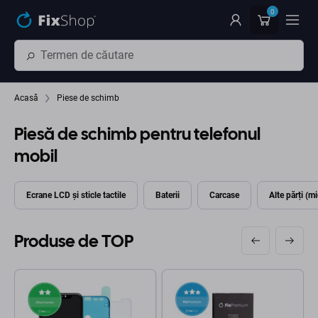
Preskočiť na hlavný obsah
0
Acasă
Piese de schimb
Piesă de schimb pentru telefonul
mobil
Ecrane LCD și sticle tactile
Baterii
Carcase
Alte părți (mi
Produse de TOP