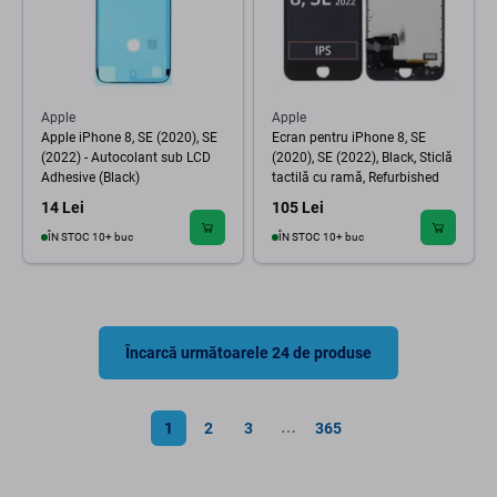
Apple
Apple
Apple iPhone 8, SE (2020), SE
Ecran pentru iPhone 8, SE
(2022) - Autocolant sub LCD
(2020), SE (2022), Black, Sticlă
Adhesive (Black)
tactilă cu ramă, Refurbished
14 Lei
105 Lei
ÎN STOC 10+ buc
ÎN STOC 10+ buc
Încarcă următoarele 24 de produse
1
2
3
365
⋯