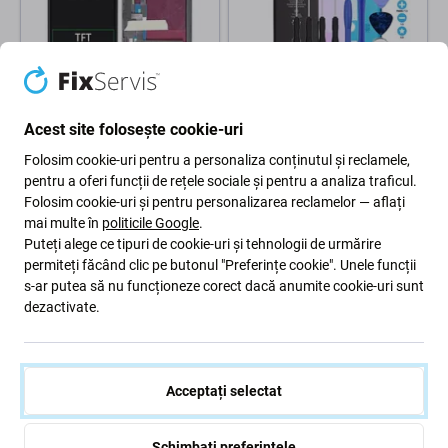
Apple
Apple
Ecran In-Cell HD+ pentru
Baterie pentru iPhone 11,
Acest site folosește cookie-uri
iPhone 11, Sticlă tactilă cu
3110mAh, Adeziv (Adhesive),
ramă
Unelte, FixPremium
Folosim cookie-uri pentru a personaliza conținutul și reclamele,
74 Lei
pentru a oferi funcții de rețele sociale și pentru a analiza traficul.
94 Lei
Folosim cookie-uri și pentru personalizarea reclamelor — aflați
AȘTEAPTĂ 2 buc,
mai multe în
politicile Google
.
ÎN STOC 10+ buc
(01.09.2026)
Puteți alege ce tipuri de cookie-uri și tehnologii de urmărire
permiteți făcând clic pe butonul "Preferințe cookie". Unele funcții
s-ar putea să nu funcționeze corect dacă anumite cookie-uri sunt
dezactivate.
Acceptați selectat
Schimbați preferințele