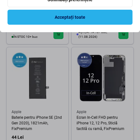
Apple
Apple
Apple iPhone 13 Mini -
Baterie pentru iPhone 13,
Autocolant sub LCD Adhesive
3227mAh, DIAGNOSTIC
Acceptați toate
110 Lei
14 Lei
AȘTEAPTĂ 10+ buc,
ÎN STOC 10+ buc
(11.08.2026)
Apple
Apple
Baterie pentru iPhone SE (2nd
Ecran In-Cell FHD pentru
Gen 2020), 1821mAh,
iPhone 12, 12 Pro, Sticlă
FixPremium
tactilă cu ramă, FixPremium
44 Lei