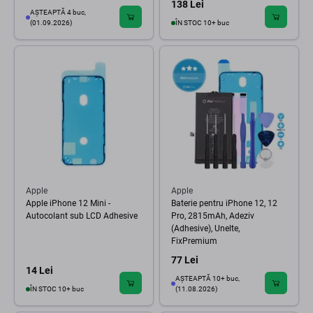
138 Lei
AȘTEAPTĂ 4 buc,
(01.09.2026)
ÎN STOC 10+ buc
Apple
Apple
Apple iPhone 12 Mini -
Baterie pentru iPhone 12, 12
Autocolant sub LCD Adhesive
Pro, 2815mAh, Adeziv
(Adhesive), Unelte,
FixPremium
77 Lei
14 Lei
AȘTEAPTĂ 10+ buc,
ÎN STOC 10+ buc
(11.08.2026)