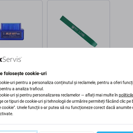
tronics
Best
ctronics -
Best BST-129B - Bara
te folosește cookie-uri
ticare Auto
pentru montarea
7
plasticelor din interior
okie-uri pentru a personaliza conținutul și reclamele, pentru a oferi funcți
 pentru a analiza traficul.
14 Lei
okie-uri și pentru personalizarea reclamelor — aflați mai multe în
politici
C 8 buc
COMANDĂ ÎN AȘTEPTARE
ge ce tipuri de cookie-uri și tehnologii de urmărire permiteți făcând clic pe
e cookie". Unele funcții s-ar putea să nu funcționeze corect dacă anumite 
ctivate.
În coș
În coș