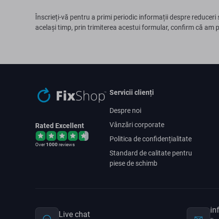
Înscrieți-vă pentru a primi periodic informații despre reduceri 
același timp, prin trimiterea acestui formular, confirm că am 
Servicii clienți
Despre noi
Vânzări corporate
Rated Excellent
Politica de confidențialitate
Over
1000
reviews
Standard de calitate pentru
piese de schimb
in
Live chat