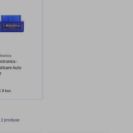
tronics
ctronics -
ticare Auto
7
C 8 buc
În coș
 2 produse