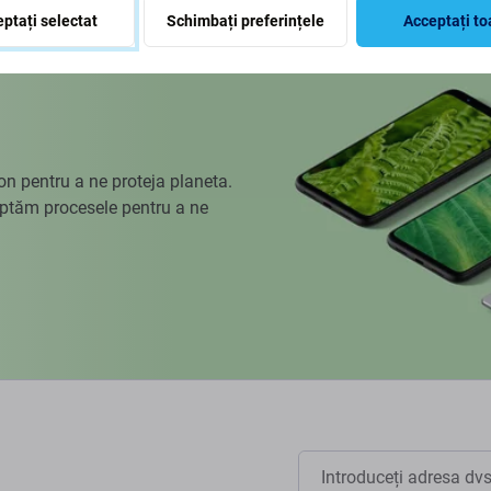
ptați selectat
Schimbați preferințele
Acceptați to
 pentru a ne proteja planeta.
aptăm procesele pentru a ne