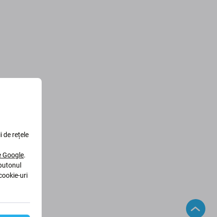
i de rețele
le Google
.
 butonul
cookie-uri