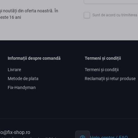
și noutăți din oferta noastră. În
Sunt de acord cu trimiterea 
peste 16 ani
Informații despre comandă
Termeni și condiții
Livrare
Termeni și condiții
Metode de plata
Reclamații și retur produse
Fix-Handyman
fo@fix-shop.ro
Help center / FAQ