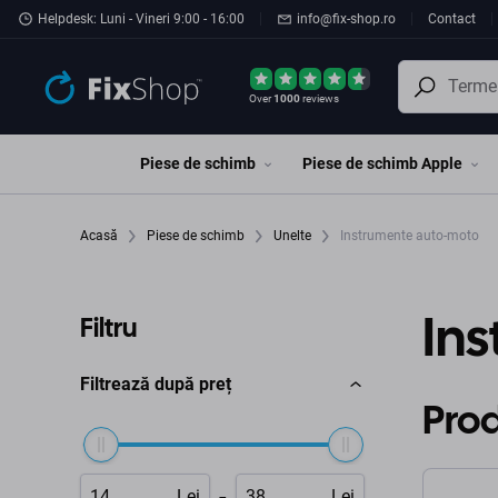
Preskočiť na hlavný obsah
Helpdesk: Luni - Vineri 9:00 - 16:00
info@fix-shop.ro
Contact
Over
1000
reviews
Piese de schimb
Piese de schimb Apple
Acasă
Piese de schimb
Unelte
Instrumente auto-moto
In
Filtru
Filtrează după preț
Pro
-
Lei
Lei