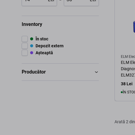
Inventory
În stoc
Depozit extern
Așteaptă
ELM Elec
ELM Ele
Diagnos
Producător
ELM32
38 Lei
ÎN STO
Arată
2 din