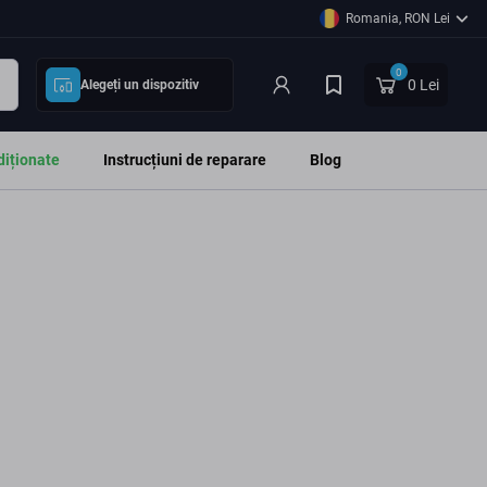
Romania, RON Lei
0
0 Lei
Alegeți un dispozitiv
diționate
Instrucțiuni de reparare
Blog