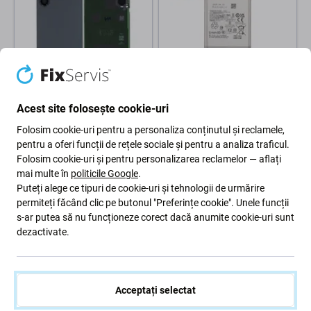
Samsung
Samsung
Acest site folosește cookie-uri
Samsung Galaxy S25 Ultra -
Samsung Galaxy S25 Ultra -
Carcasă Baterie (Titanium
Baterie EB-BS938ABE
Folosim cookie-uri pentru a personaliza conținutul și reclamele,
Black) - GH82-36353D Genuine
5000mAh
pentru a oferi funcții de rețele sociale și pentru a analiza traficul.
Service Pack
Folosim cookie-uri și pentru personalizarea reclamelor — aflați
386 Lei
49 Lei
mai multe în
politicile Google
.
ÎN STOC 3 buc
COMANDĂ ÎN AȘTEPTARE
Puteți alege ce tipuri de cookie-uri și tehnologii de urmărire
permiteți făcând clic pe butonul "Preferințe cookie". Unele funcții
s-ar putea să nu funcționeze corect dacă anumite cookie-uri sunt
-70 %
dezactivate.
Acceptați selectat