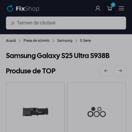
Preskočiť na hlavný obsah
0
Acasă
Piese de schimb
Samsung
S Serie
Samsung Galaxy S25 Ultra S938B
Produse de TOP