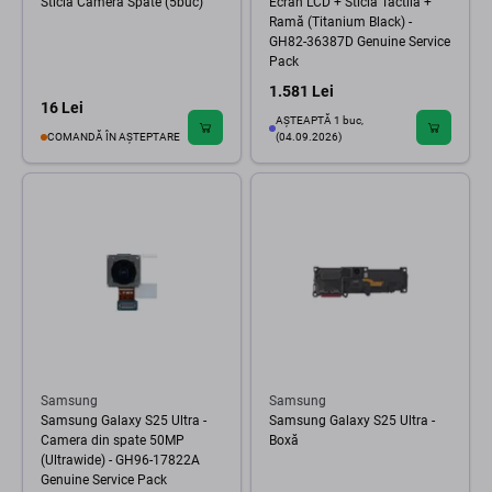
Sticlă Cameră Spate (5buc)
Ecran LCD + Sticlă Tactilă +
Ramă (Titanium Black) -
GH82-36387D Genuine Service
Pack
1.581 Lei
16 Lei
AȘTEAPTĂ 1 buc,
COMANDĂ ÎN AȘTEPTARE
(04.09.2026)
Samsung
Samsung
Samsung Galaxy S25 Ultra -
Samsung Galaxy S25 Ultra -
Camera din spate 50MP
Boxă
(Ultrawide) - GH96-17822A
Genuine Service Pack