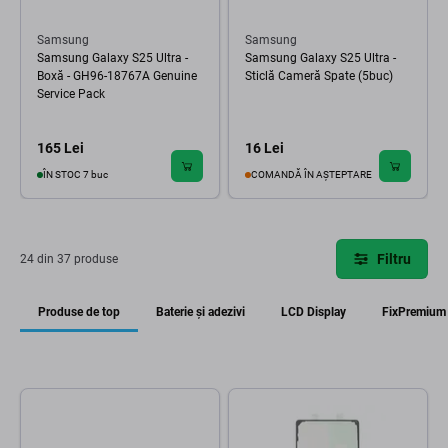
Samsung
Samsung
Samsung Galaxy S25 Ultra -
Samsung Galaxy S25 Ultra -
Boxă - GH96-18767A Genuine
Sticlă Cameră Spate (5buc)
Service Pack
165 Lei
16 Lei
ÎN STOC 7 buc
COMANDĂ ÎN AȘTEPTARE
Filtru
24 din 37 produse
Produse de top
Baterie și adezivi
LCD Display
FixPremium