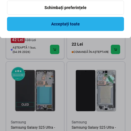
Schimbați preferințele
Samsung
Samsung
Samsung Galaxy S25 Ultra -
Samsung Galaxy S25 Ultra -
Acceptați toate
Conector de Încărcare Placă
Principal Cablu Flex
PCB
42 Lei
138 Lei
22 Lei
AȘTEAPTĂ 1 buc,
(04.09.2026)
COMANDĂ ÎN AȘTEPTARE
Samsung
Samsung
Samsung Galaxy S25 Ultra -
Samsung Galaxy S25 Ultra -