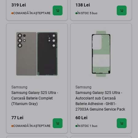
319 Lei
138 Lei
COMANDĂ ÎN AȘTEPTARE
ÎN STOC 5 buc
Samsung
Samsung
Samsung Galaxy S25 Ultra -
Samsung Galaxy S25 Ultra -
Carcasă Baterie Complet
Autocolant sub Carcasă
(Titanium Gray)
Baterie Adhesive - GH81-
27003A Genuine Service Pack
77 Lei
60 Lei
COMANDĂ ÎN AȘTEPTARE
ÎN STOC 1 buc