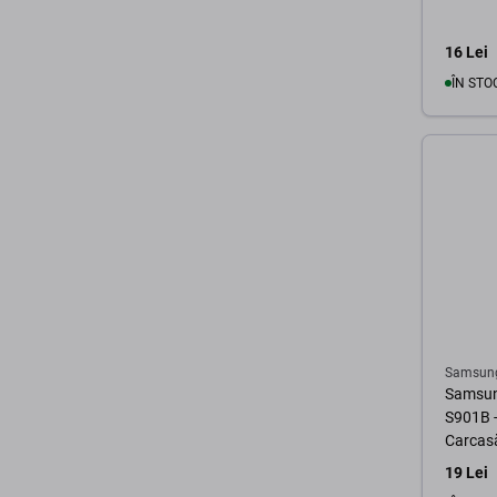
16 Lei
ÎN STO
Samsun
Samsun
S901B -
Carcasă
19 Lei