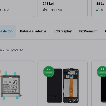
248 Lei
88 Lei
C 9 buc
ÎN STOC 1 buc
ÎN ST
În coș
În coș
e de top
Baterie și adezivi
LCD Display
FixPremium
in 2626 produse