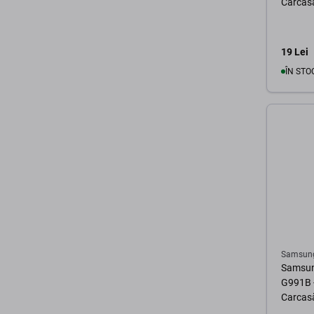
Carcasă
19 Lei
ÎN STO
Samsun
Samsun
G991B 
Carcasă