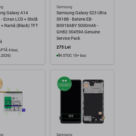
ng
Samsung
ng Galaxy A14
Samsung Galaxy S23 Ultra
- Ecran LCD + Sticlă
S918B - Baterie EB-
ă + Ramă (Black) TFT
BS918ABY 5000mAh -
GH82-30459A Genuine
Service Pack
i
275 Lei
PTĂ 4 buc,
.2026)
ÎN STOC 10+ buc
În coș
În coș
ng
Samsung