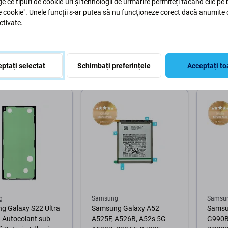
ge ce tipuri de cookie-uri și tehnologii de urmărire permiteți făcând clic pe
 Autocolant sub
G991B - Baterie EB-
Ecran 
e cookie". Unele funcții s-ar putea să nu funcționeze corect dacă anumite 
 Baterie Adhesive -
BG991ABY 4000mAh -
Ramă (
ctivate.
3177A Genuine
GH82-24537A Genuine
 Pack
Service Pack
165 Lei
165 Le
ptați selectat
Schimbați preferințele
Acceptați to
C 10+ buc
ÎN STOC 10+ buc
ÎN ST
În coș
În coș
g
Samsung
Samsu
g Galaxy S22 Ultra
Samsung Galaxy A52
Samsu
 Autocolant sub
A525F, A526B, A52s 5G
G990B 