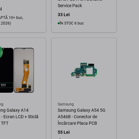
Service Pack
i
33 Lei
PTĂ 10+ buc,
.2026)
ÎN STOC 6 buc
În coș
În coș
ng
Samsung
ng Galaxy A14
Samsung Galaxy A54 5G
- Ecran LCD + Sticlă
A546B - Conector de
ă TFT
Încărcare Placa PCB
55 Lei