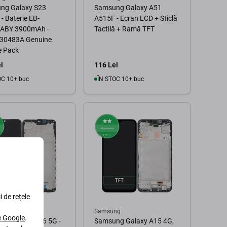
ng Galaxy S23
Samsung Galaxy A51
- Baterie EB-
A515F - Ecran LCD + Sticlă
ABY 3900mAh -
Tactilă + Ramă TFT
30483A Genuine
e Pack
i
116 Lei
OC 10+ buc
ÎN STOC 10+ buc
În coș
În coș
i de rețele
ng
Samsung
le Google
.
ng Galaxy A16 5G -
Samsung Galaxy A15 4G,