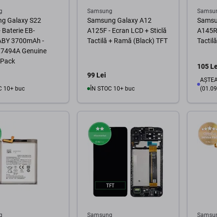
g
Samsung
Samsu
g Galaxy S22
Samsung Galaxy A12
Samsu
 Baterie EB-
A125F - Ecran LCD + Sticlă
A145R 
BY 3700mAh -
Tactilă + Ramă (Black) TFT
Tactil
7494A Genuine
 Pack
105 Le
99 Lei
AȘTEA
C 10+ buc
ÎN STOC 10+ buc
(01.09
În coș
În coș
g
Samsung
Samsu