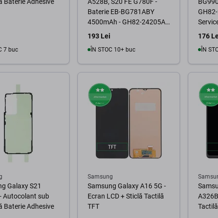
 Baterie Adhesive
A528B, S20 FE G780F -
BG990
Baterie EB-BG781ABY
GH82-
4500mAh - GH82-24205A,
Servic
GH43-05052A, GH82-
193 Lei
176 Le
25231A Genuine Service
C 7 buc
ÎN STOC 10+ buc
ÎN ST
Pack
În coș
În coș
g
Samsung
Samsu
g Galaxy S21
Samsung Galaxy A16 5G -
Samsu
- Autocolant sub
Ecran LCD + Sticlă Tactilă
A326B 
 Baterie Adhesive
TFT
Tactil