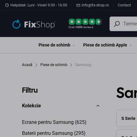
Preskočiť na hlavný obsah
Helpdesk: Luni - Vineri 9:00 - 16:00
info@fix-shop.ro
Contact
Over
1000
reviews
Piese de schimb
Piese de schimb Apple
Acasă
Piese de schimb
Samsung
Sa
Filtru
Kolekcie
S Serie
Ecrane pentru Samsung (625)
Baterii pentru Samsung (295)