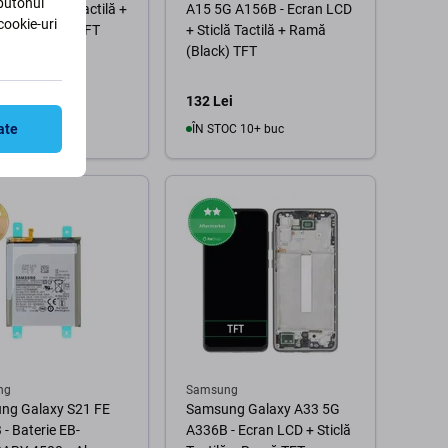
 butonul
LCD + Sticlă Tactilă +
A15 5G A156B - Ecran LCD
cookie-uri
Blue Black) TFT
+ Sticlă Tactilă + Ramă
(Black) TFT
i
132 Lei
ate
OC 10+ buc
ÎN STOC 10+ buc
În coș
În coș
ng
Samsung
ng Galaxy S21 FE
Samsung Galaxy A33 5G
- Baterie EB-
A336B - Ecran LCD + Sticlă