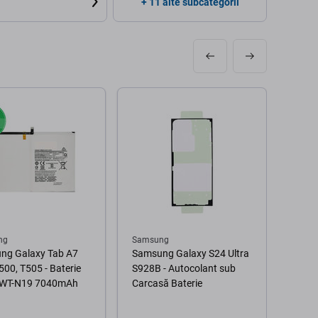
+ 11 alte subcategorii
ng
Samsung
Sams
ng Galaxy Tab A7
Samsung Galaxy S24 Ultra
Samsu
500, T505 - Baterie
S928B - Autocolant sub
Bate
WT-N19 7040mAh
Carcasă Baterie
4000
Genui