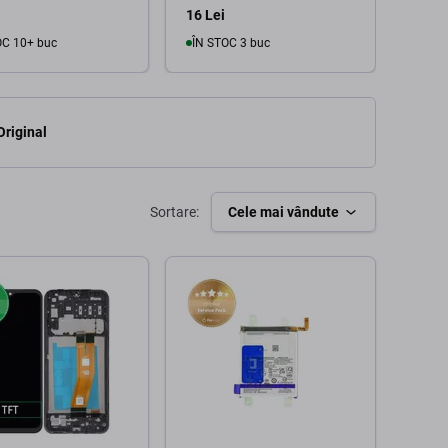
16 Lei
154 L
OC 10+ buc
ÎN STOC 3 buc
În coș
În coș
Original
Sortare:
Cele mai vândute