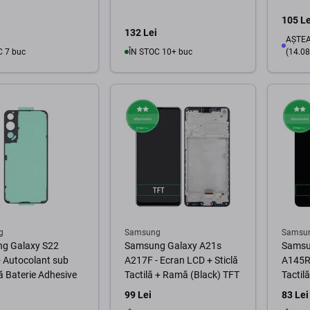
105 Le
132 Lei
AȘTEA
C 7 buc
ÎN STOC 10+ buc
(14.08
În coș
În coș
g
Samsung
Samsu
g Galaxy S22
Samsung Galaxy A21s
Samsu
 Autocolant sub
A217F - Ecran LCD + Sticlă
A145R 
 Baterie Adhesive
Tactilă + Ramă (Black) TFT
Tactil
99 Lei
83 Lei