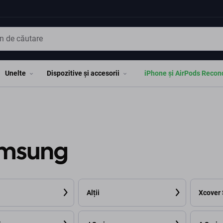
Unelte
Dispozitive și accesorii
iPhone și AirPods Recon
msung
Alții
Xcover 