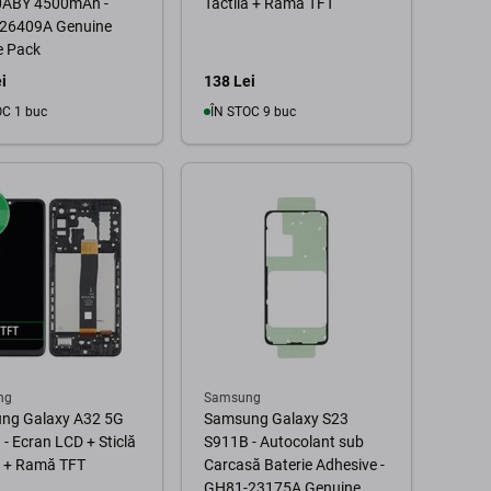
ABY 4500mAh -
Tactilă + Ramă TFT
26409A Genuine
e Pack
i
138 Lei
OC 1 buc
ÎN STOC 9 buc
În coș
În coș
ng
Samsung
ng Galaxy A32 5G
Samsung Galaxy S23
- Ecran LCD + Sticlă
S911B - Autocolant sub
ă + Ramă TFT
Carcasă Baterie Adhesive -
GH81-23175A Genuine