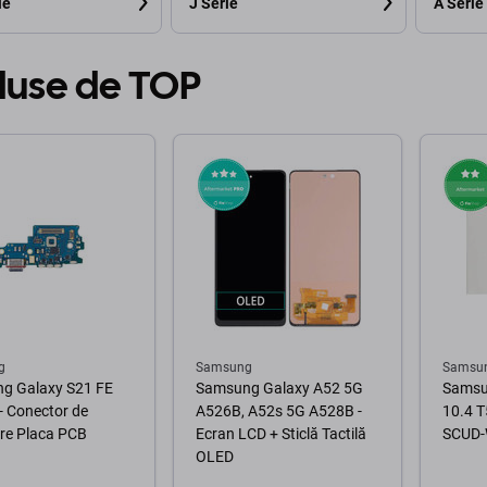
ie
J Serie
A Serie
duse de TOP
g
Samsung
Samsu
g Galaxy S21 FE
Samsung Galaxy A52 5G
Samsu
- Conector de
A526B, A52s 5G A528B -
10.4 T
re Placa PCB
Ecran LCD + Sticlă Tactilă
SCUD-
OLED