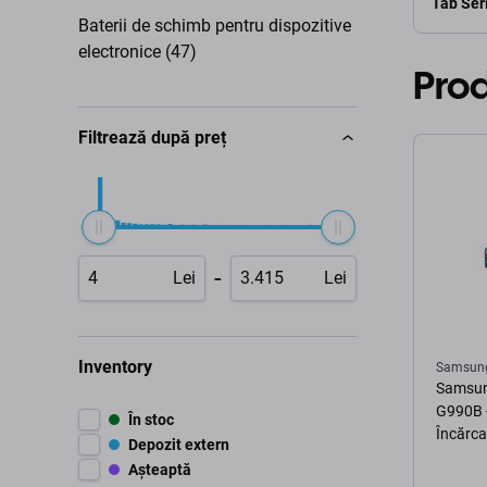
Tab Ser
Baterii de schimb pentru dispozitive
electronice (47)
Pro
Filtrează după preț
-
Lei
Lei
Inventory
Samsun
Samsun
G990B 
În stoc
Încărca
Depozit extern
Așteaptă