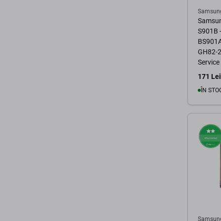
Samsun
Samsun
S901B -
BS901A
GH82-2
Service
171 Lei
ÎN STO
Samsun