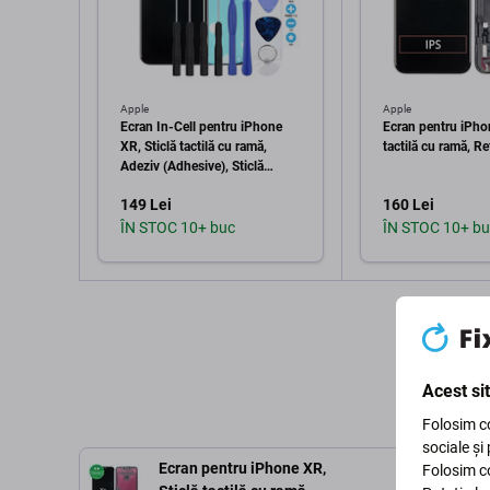
Apple
Apple
Ecran In-Cell pentru iPhone
Ecran pentru iPhon
XR, Sticlă tactilă cu ramă,
tactilă cu ramă, R
Adeziv (Adhesive), Sticlă
temperată, Unelte, FixPremium
149 Lei
160 Lei
ÎN STOC 10+ buc
ÎN STOC 10+ bu
Adaugă în coș
Adaugă 
Acest si
Folosim co
sociale și
Ecran pentru iPhone XR,
Folosim co