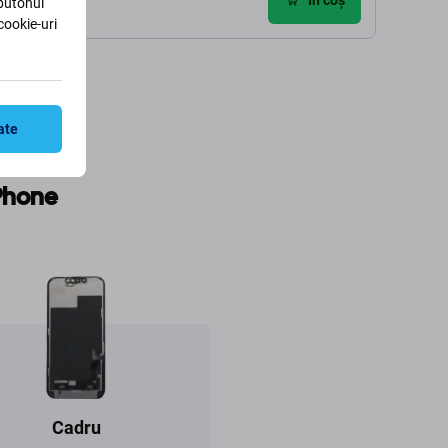
 butonul
cookie-uri
ate
iPhone
Cadru