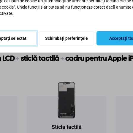
ge ce tipuri de cookie-uri și tehnologii de urmărire permiteți făcând clic pe
e cookie". Unele funcții s-ar putea să nu funcționeze corect dacă anumite 
ctivate.
ptați selectat
Schimbați preferințele
Acceptați to
n LCD
+
sticlă tactilă
+
cadru pentru Apple 
Sticla tactilă