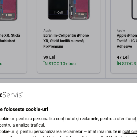
Apple
Apple
e XR, Sticlă
Ecran In-Cell pentru iPhone
Apple iPhone
efurbished
XR, Sticlă tactilă cu ramă,
Tactilă + IC
FixPremium
Adhesive
99 Lei
47 Lei
c
ÎN STOC 10+ buc
ÎN STOC 3
în coș
Adaugă în coș
Ad
te folosește cookie-uri
okie-uri pentru a personaliza conținutul și reclamele, pentru a oferi funcți
 pentru a analiza traficul.
okie-uri și pentru personalizarea reclamelor — aflați mai multe în
politici
Descriere și specificații
Calitate
Livrare și retururi
Re