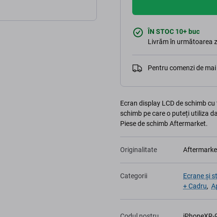
ÎN STOC 10+ buc
Livrăm în următoarea z
Pentru comenzi de mai 
Ecran display LCD de schimb cu 
schimb pe care o puteți utiliza d
Piese de schimb Aftermarket.
Originalitate
Aftermarke
Categorii
Ecrane și s
+ Cadru
,
A
Codul nostru
iPhoneXR-