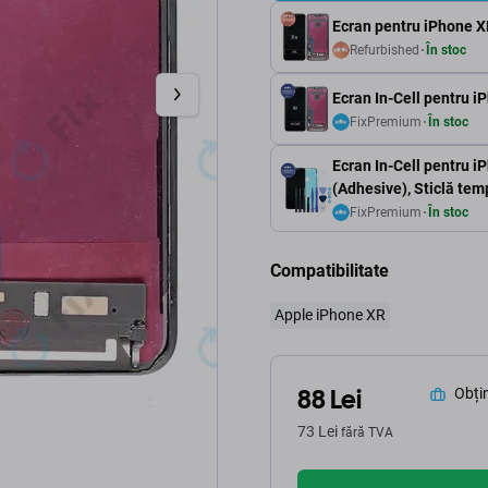
Ecran pentru iPhone XR
Refurbished
În stoc
Ecran In-Cell pentru i
FixPremium
În stoc
Ecran In-Cell pentru iP
(Adhesive), Sticlă te
FixPremium
În stoc
Compatibilitate
Apple iPhone XR
88 Lei
Obțin
73 Lei
fără TVA