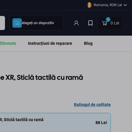
Romania, RON Lei
0
0 Lei
Alegeți un dispozitiv
diționate
Instrucțiuni de reparare
Blog
 XR, Sticlă tactilă cu ramă
Ratingul de calitate
, Sticlă tactilă cu ramă
88 Lei