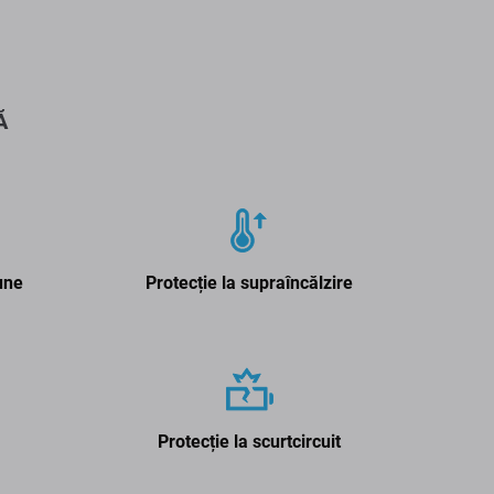
Ă
une
Protecție la supraîncălzire
Protecție la scurtcircuit