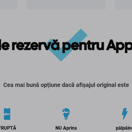
de rezervă pentru App
Cea mai bună opțiune dacă afișajul original este
FRUPTĂ
NU Aprins
pâlpâin