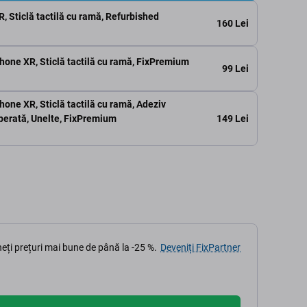
, Sticlă tactilă cu ramă, Refurbished
160 Lei
Phone XR, Sticlă tactilă cu ramă, FixPremium
99 Lei
hone XR, Sticlă tactilă cu ramă, Adeziv
149 Lei
mperată, Unelte, FixPremium
eți prețuri mai bune de până la -25 %.
Deveniți FixPartner