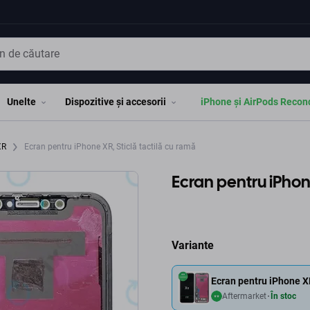
Unelte
Dispozitive și accesorii
iPhone și AirPods Recon
XR
Ecran pentru iPhone XR, Sticlă tactilă cu ramă
Ecran pentru iPhone
Variante
Ecran pentru iPhone XR
Aftermarket
În stoc