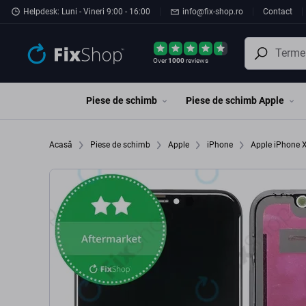
Preskočiť na hlavný obsah
Helpdesk: Luni - Vineri 9:00 - 16:00
info@fix-shop.ro
Contact
Over
1000
reviews
Piese de schimb
Piese de schimb Apple
Acasă
Piese de schimb
Apple
iPhone
Apple iPhone 