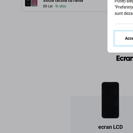
Sticlă tactilă cu ramă
Puteți ale
88 Lei
În stoc
"Preferinț
sunt deza
Acce
Ecra
ecran LCD