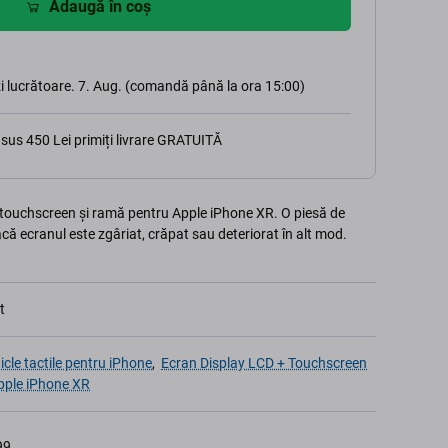
Adaugă în coș
i lucrătoare. 7. Aug. (comandă până la ora 15:00)
sus 450 Lei primiți livrare GRATUITĂ
touchscreen și ramă pentru Apple iPhone XR. O piesă de
acă ecranul este zgâriat, crăpat sau deteriorat în alt mod.
t
ticle tactile pentru iPhone
,
Ecran Display LCD + Touchscreen
pple iPhone XR
99