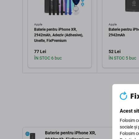
Apple
Apple
Baterie pentru iPhone XR,
Baterie pentru iP
2942mAh, Adeziv (Adhesive),
2942mAh
Unelte, FixPremium
77 Lei
52 Lei
ÎN STOC 6 buc
ÎN STOC 5 buc
Adaugă în coș
Adaugă 
Acest si
Folosim co
sociale și
Baterie pentru iPhone XR,
Folosim co