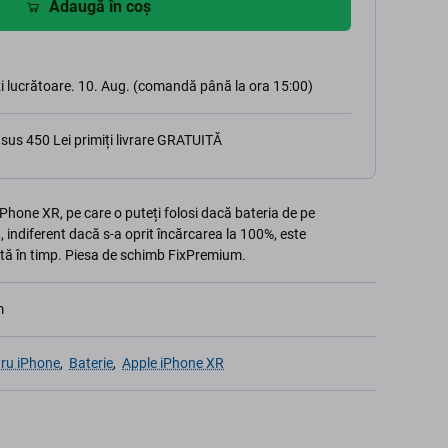
Adaugă în coș
i lucrătoare. 10. Aug. (comandă până la ora 15:00)
sus 450 Lei primiți livrare GRATUITĂ
Phone XR, pe care o puteți folosi dacă bateria de pe
ă, indiferent dacă s-a oprit încărcarea la 100%, este
ită în timp. Piesa de schimb FixPremium.
m
tru iPhone
,
Baterie
,
Apple iPhone XR