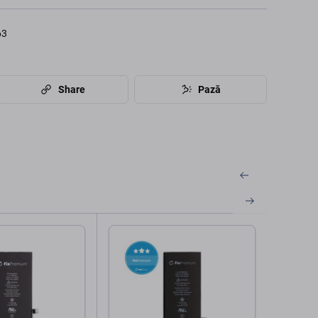
63
Share
Pază