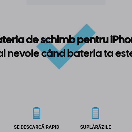
teria de schimb pentru iPh
ai nevoie când bateria ta est
SE DESCARCĂ RAPID
SUPLĂRĂZILE