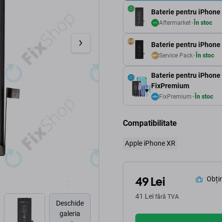
Baterie pentru iPhon
Aftermarket
În stoc
Baterie pentru iPhone
Service Pack
În stoc
Baterie pentru iPhone
FixPremium
FixPremium
În stoc
Compatibilitate
Apple iPhone XR
49 Lei
Obțin
41 Lei
fără TVA
Deschide
galeria