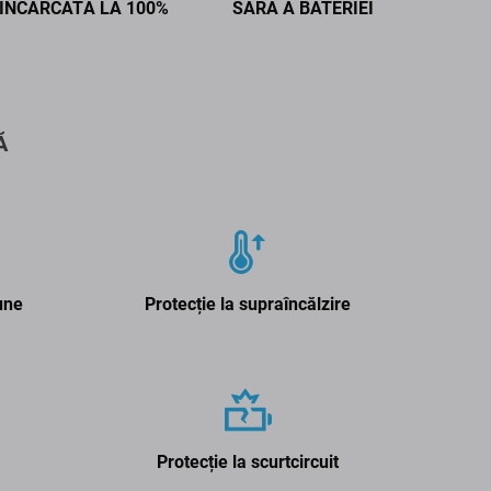
ÎNCĂRCATĂ LA 100%
SARA A BATERIEI
Ă
une
Protecție la supraîncălzire
Protecție la scurtcircuit