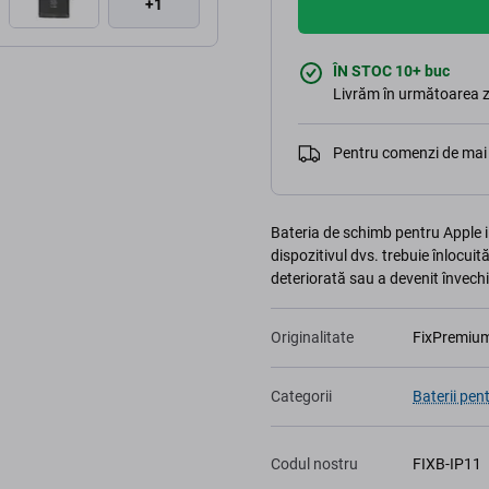
+1
ÎN STOC 10+ buc
Livrăm în următoarea z
Pentru comenzi de mai 
Bateria de schimb pentru Apple i
dispozitivul dvs. trebuie înlocuit
deteriorată sau a devenit învech
Originalitate
FixPremiu
Categorii
Baterii pen
Codul nostru
FIXB-IP11