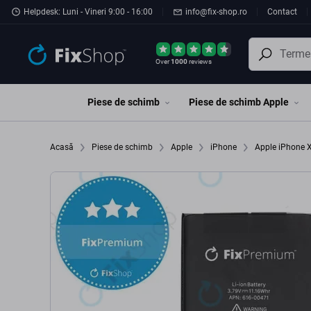
Preskočiť na hlavný obsah
Helpdesk: Luni - Vineri 9:00 - 16:00
info@fix-shop.ro
Contact
Over
1000
reviews
Piese de schimb
Piese de schimb Apple
Acasă
Piese de schimb
Apple
iPhone
Apple iPhone 