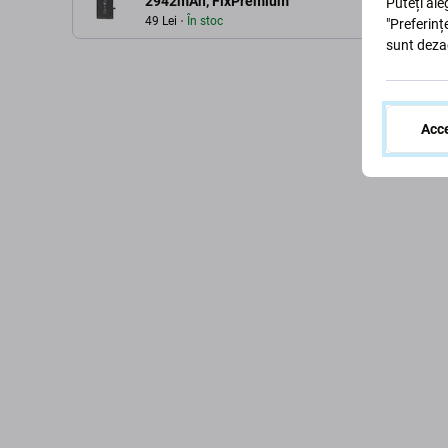
2942mAh, FixPremium
Puteți ale
49 Lei
În stoc
"Preferinț
sunt deza
Acce