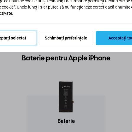
ge ce tipuri de cookie-uri și tehnologii de urmărire permiteți făcând clic pe
e cookie". Unele funcții s-ar putea să nu funcționeze corect dacă anumite 
ctivate.
ptați selectat
Schimbați preferințele
Acceptați to
Baterie pentru Apple iPhone
Baterie