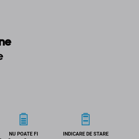
one
e
NU POATE FI
INDICARE DE STARE