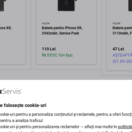
Apple
Apple
hone XR,
Baterie pentru iPhone XR,
Baterie pent
2942mAh, Service Pack
3110mAh, F
110 Lei
47 Lei
ÎN STOC 10+ buc
AȘTEAPTĂ 
(01.09.20
în coș
Adaugă în coș
Ad
te folosește cookie-uri
okie-uri pentru a personaliza conținutul și reclamele, pentru a oferi funcți
 pentru a analiza traficul.
okie-uri și pentru personalizarea reclamelor — aflați mai multe în
politici
Descriere și specificații
Calitate
Livrare și retururi
Re