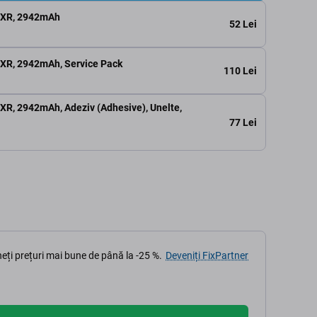
e XR, 2942mAh
52 Lei
 XR, 2942mAh, Service Pack
110 Lei
 XR, 2942mAh, Adeziv (Adhesive), Unelte,
77 Lei
eți prețuri mai bune de până la -25 %.
Deveniți FixPartner