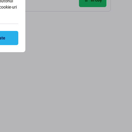
 butonul
cookie-uri
ate