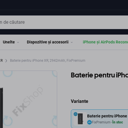
Unelte
Dispozitive și accesorii
iPhone și AirPods Recon
XR
Baterie pentru iPhone XR, 2942mAh, FixPremium
Baterie pentru iP
Variante
Baterie pentru iPhon
FixPremium
În stoc