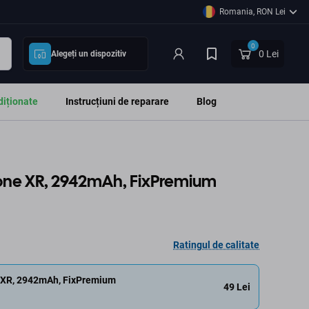
Romania, RON Lei
0
0 Lei
Alegeți un dispozitiv
diționate
Instrucțiuni de reparare
Blog
hone XR, 2942mAh, FixPremium
Ratingul de calitate
e XR, 2942mAh, FixPremium
49 Lei