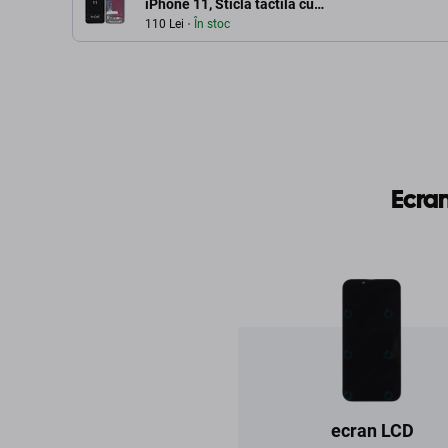
iPhone 11, Sticlă tactilă cu
ramă, FixPremium
110 Lei
În stoc
Ecra
ecran LCD