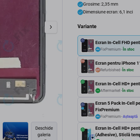
Grosime: 2,35 mm
Dimensiune ecran: 6,1 inci
Variante
Ecran In-Cell FHD pent
FixPremium
În stoc
Ecran pentru iPhone 11
Refurbished
În stoc
Ecran In-Cell HD+ pent
Aftermarket
În stoc
Ecran 5 Pack In-Cell pe
FixPremium
FixPremium
Așteaptă
Ecran In-Cell HD+ pent
Deschide
(Adhesive), Sticlă tem
galeria