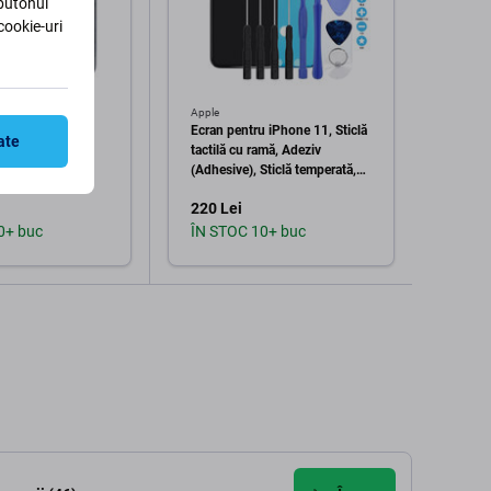
 butonul
cookie-uri
Apple
Apple
ll HD+ pentru
Ecran pentru iPhone 11, Sticlă
Ecran 
ate
iclă tactilă cu
tactilă cu ramă, Adeziv
iPhone
(Adhesive), Sticlă temperată,
ramă,
Unelte, Refurbished
220 Lei
154 L
0+ buc
ÎN STOC 10+ buc
În st
augă în coș
Adaugă în coș