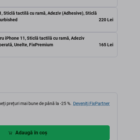
 Sticlă tactilă cu ramă, Adeziv (Adhesive), Sticlă
220 Lei
furbished
ru iPhone 11, Sticlă tactilă cu ramă, Adeziv
165 Lei
mperată, Unelte, FixPremium
eți prețuri mai bune de până la -25 %.
Deveniți FixPartner
Adaugă în coș