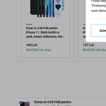
Puteți ale
"Preferinț
sunt deza
Apple
Apple
Ecran In-Cell FHD pentru
Ecran In-Cell HD+
Acce
iPhone 11, Sticlă tactilă cu
iPhone 11, Sticlă t
ramă, Adeziv (Adhesive), Sticlă
ramă, Adeziv (Adhe
temperată, Unelte, FixPremium
temperată, Unelte
165 Lei
127 Lei
ÎN STOC 10+ buc
ÎN STOC 10+ bu
Adaugă în coș
Adaugă 
Ecran In-Cell FHD pentru