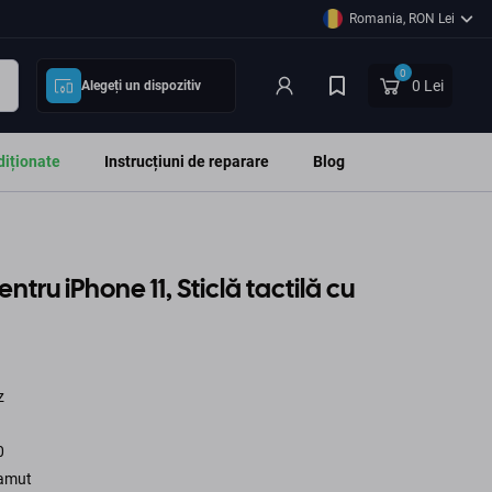
Romania, RON Lei
0
0 Lei
Alegeți un dispozitiv
diționate
Instrucțiuni de reparare
Blog
ntru iPhone 11, Sticlă tactilă cu
z
0
Gamut