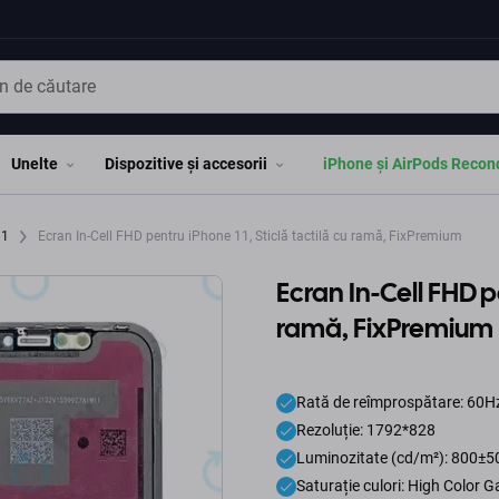
Unelte
Dispozitive și accesorii
iPhone și AirPods Recon
11
Ecran In-Cell FHD pentru iPhone 11, Sticlă tactilă cu ramă, FixPremium
Ecran In-Cell FHD pe
ramă, FixPremium
Rată de reîmprospătare: 60H
Rezoluție: 1792*828
Luminozitate (cd/m²): 800±5
Saturație culori: High Color 