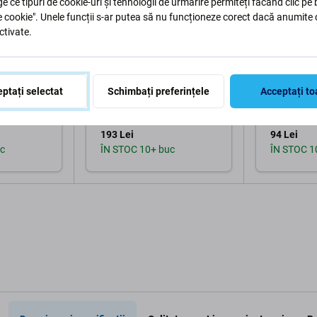
ge ce tipuri de cookie-uri și tehnologii de urmărire permiteți făcând clic pe
e cookie". Unele funcții s-ar putea să nu funcționeze corect dacă anumite 
ctivate.
Apple
Apple
 pentru
Ecran pentru iPhone 11, Sticlă
Ecran In-Ce
ptați selectat
Schimbați preferințele
Acceptați to
actilă cu
tactilă cu ramă, Refurbished
iPhone 11, St
sive), Sticlă
ramă
193 Lei
94 Lei
c
ÎN STOC 10+ buc
ÎN STOC 1
în coș
Adaugă în coș
Ad