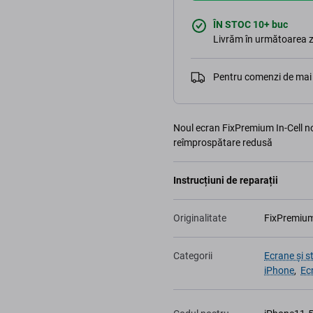
ÎN STOC 10+ buc
Livrăm în următoarea z
Pentru comenzi de mai 
Noul ecran FixPremium In-Cell non-
reîmprospătare redusă
Instrucțiuni de reparații
Originalitate
FixPremiu
Categorii
Ecrane și s
iPhone
,
Ec