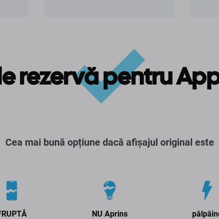
de rezervă pentru App
Cea mai bună opțiune dacă afișajul original este
FRUPTĂ
NU Aprins
pâlpâin