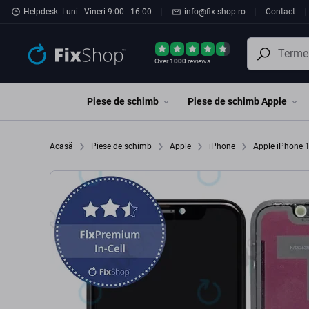
Preskočiť na hlavný obsah
Helpdesk: Luni - Vineri 9:00 - 16:00
info@fix-shop.ro
Contact
Over
1000
reviews
Piese de schimb
Piese de schimb Apple
Acasă
Piese de schimb
Apple
iPhone
Apple iPhone 