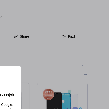
51
96
Share
Pază
i de rețele
le Google
.