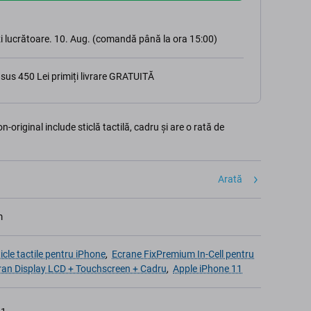
i lucrătoare. 10. Aug. (comandă până la ora 15:00)
sus 450 Lei primiți livrare GRATUITĂ
original include sticlă tactilă, cadru și are o rată de
Arată
m
ticle tactile pentru iPhone
,
Ecrane FixPremium In-Cell pentru
ran Display LCD + Touchscreen + Cadru
,
Apple iPhone 11