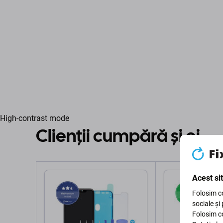
High-contrast mode
Clienții cumpără și ei
Acest si
Folosim co
sociale și
Folosim co