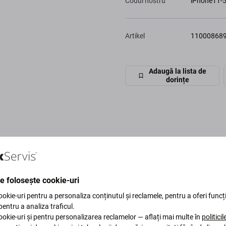
Codul nostru
iPhone11-
Artikel
11000868
Adaugă la lista de
dorințe
te folosește cookie-uri
okie-uri pentru a personaliza conținutul și reclamele, pentru a oferi funcți
 pentru a analiza traficul.
okie-uri și pentru personalizarea reclamelor — aflați mai multe în
politici