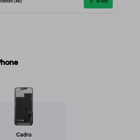
cenzii (46)
În coș
iPhone
Cadru