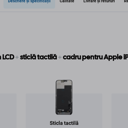
Descriere și specificații
Calitate
Livrare și retururi
Re
n LCD
+
sticlă tactilă
+
cadru pentru Apple 
Sticla tactilă