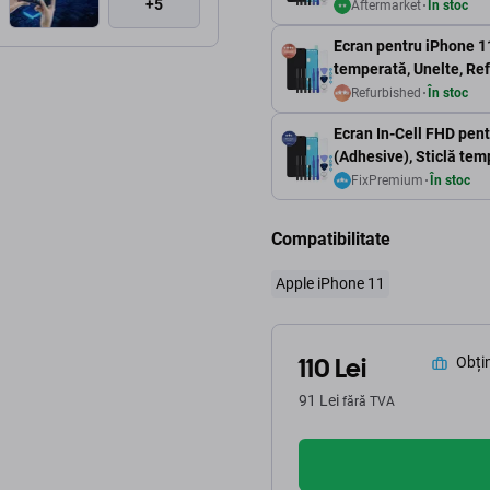
+5
Aftermarket
În stoc
Ecran pentru iPhone 11,
temperată, Unelte, Re
Refurbished
În stoc
Ecran In-Cell FHD pent
(Adhesive), Sticlă te
FixPremium
În stoc
Compatibilitate
Apple iPhone 11
110 Lei
Obțin
91 Lei
fără TVA