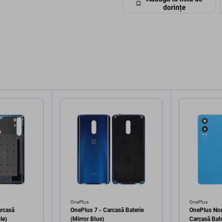
dorințe
OnePlus
OnePlus
arcasă
OnePlus 7 - Carcasă Baterie
OnePlus Nor
le)
(Mirror Blue)
Carcasă Bat