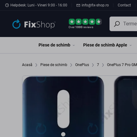
Preskočiť na hlavný obsah
Helpdesk: Luni - Vineri 9:00 - 16:00
info@fix-shop.ro
Contact
Over
1000
reviews
Piese de schimb
Piese de schimb Apple
Acasă
Piese de schimb
OnePlus
7
OnePlus 7 Pro 