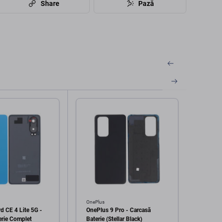
Share
Pază
OnePlus
OnePlu
d CE 4 Lite 5G -
OnePlus 9 Pro - Carcasă
OnePl
erie Complet
Baterie (Stellar Black)
NE221 