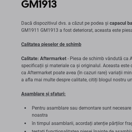
GM1913
Dacă dispozitivul dvs. a căzut pe podea și
capacul ba
GM1911 GM1913 a fost deteriorat, aceasta este piesa
Calitatea pieselor de schimb
Calitate: Aftermarket
- Piesa de schimb vândută ca Af
specificații și materiale ca și originalul. Aceasta este 
ca Aftermarket poate avea (în cazuri rare) variații min
a afla mai multe despre calitate, citiți blogul nostru 
Asamblare și sfaturi:
Pentru asamblare sau demontare sunt necesare sc
noastra
în timpul asamblarii, acordați atenție părților fra
testați funcționalitatea piesei înainte de asambl