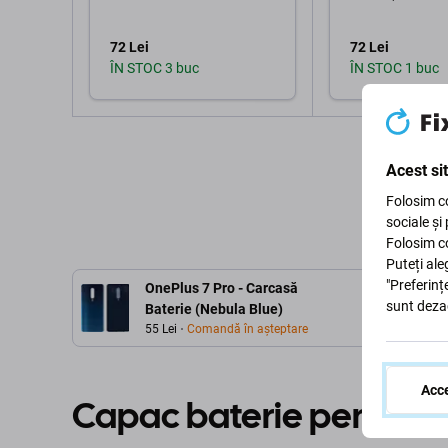
72 Lei
72 Lei
ÎN STOC 3 buc
ÎN STOC 1 buc
Adaugă în coș
Adaugă 
Acest si
Folosim co
sociale și
Folosim co
Puteți ale
"Preferinț
OnePlus 7 Pro - Carcasă
sunt deza
Baterie (Nebula Blue)
55 Lei
Comandă în așteptare
Acce
Capac baterie pentru O