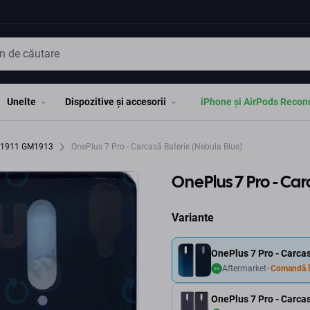
Unelte
Dispozitive și accesorii
iPhone și AirPods Recon
GM1911 GM1913
OnePlus 7 Pro - Carcasă Baterie (Nebula Blue)
OnePlus 7 Pro - Ca
Variante
OnePlus 7 Pro - Carca
Aftermarket
Comandă î
OnePlus 7 Pro - Carcas