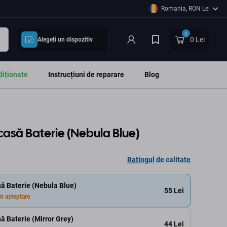
Romania, RON Lei
0
0 Lei
Alegeți un dispozitiv
diționate
Instrucțiuni de reparare
Blog
rcasă Baterie (Nebula Blue)
Ratingul de calitate
să Baterie (Nebula Blue)
55 Lei
n așteptare
ă Baterie (Mirror Grey)
44 Lei