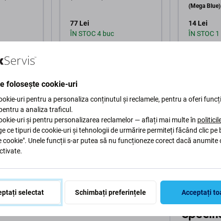
(Mega Blue)
77 Lei
14 Lei
ÎN STOC 4 buc
ÎN STOC 1
în coș
Adaugă în coș
Ad
te folosește cookie-uri
okie-uri pentru a personaliza conținutul și reclamele, pentru a oferi funcți
 pentru a analiza traficul.
okie-uri și pentru personalizarea reclamelor — aflați mai multe în
politici
ge ce tipuri de cookie-uri și tehnologii de urmărire permiteți făcând clic pe
e cookie". Unele funcții s-ar putea să nu funcționeze corect dacă anumite 
ctivate.
Descriere și specificații
Calitate
Livrare și returu
ptați selectat
Schimbați preferințele
Acceptați to
nePlus 7 Pro GM1911
Specific