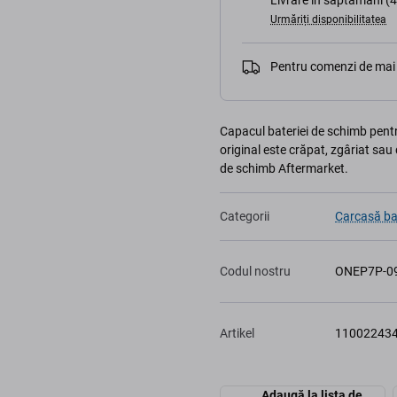
Livrare în săptămâni (4
Urmăriți disponibilitatea
Pentru comenzi de mai 
Capacul bateriei de schimb pentr
original este crăpat, zgâriat sau 
de schimb Aftermarket.
Categorii
Carcasă ba
Codul nostru
ONEP7P-0
Artikel
11002243
Adaugă la lista de