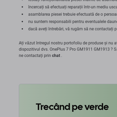
încercați să efectuați reparații într-un mediu usca
asamblarea piesei trebuie efectuată de o persoan
nu suntem responsabili pentru eventualele daune 
dacă aveți întrebări, vă rugăm să ne contactați 
Ați văzut întregul nostru portofoliu de produse și nu a
dispozitivul dvs. OnePlus 7 Pro GM1911 GM1913 ? Sa
ne contactați prin
chat
.
Trecând pe verde