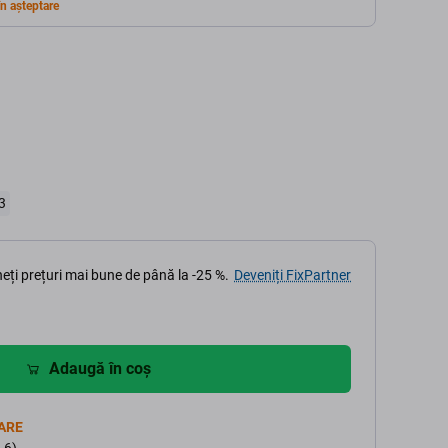
n așteptare
3
eți prețuri mai bune de până la -25 %.
Deveniți FixPartner
Adaugă în coș
ARE