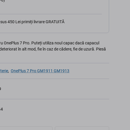
-6)
sus 450 Lei primiți livrare GRATUITĂ
u OnePlus 7 Pro. Puteți utiliza noul capac dacă capacul
deteriorat în alt mod, fie în caz de cădere, fie de uzură. Piesă
terie
,
OnePlus 7 Pro GM1911 GM1913
9
44