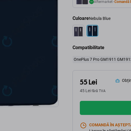
Aftermarket
Comandă î
Culoare
Nebula Blue
Compatibilitate
OnePlus 7 Pro GM1911 GM191
55 Lei
Obțin
45 Lei
fără TVA
COMANDĂ ÎN AȘTEPT