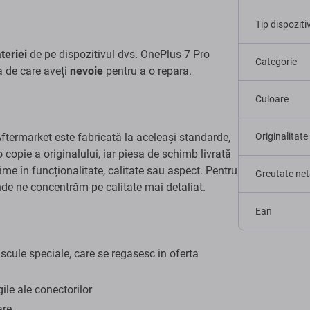
Tip dispoziti
teriei
de pe dispozitivul dvs. OnePlus 7 Pro
Categorie
 de care aveți
nevoie
pentru a o repara.
Culoare
termarket este fabricată la aceleași standarde,
Originalitate
o copie a originalului, iar piesa de schimb livrată
ime în funcționalitate, calitate sau aspect. Pentru
Greutate net
unde ne concentrăm pe calitate mai detaliat.
Ean
ule speciale, care se regasesc in oferta
gile ale conectorilor
are