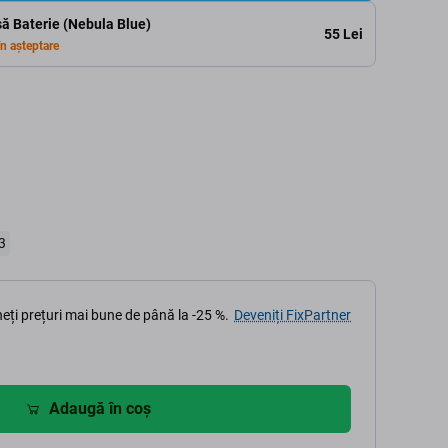
să Baterie (Nebula Blue)
55 Lei
n așteptare
3
eți prețuri mai bune de până la -25 %.
Deveniți FixPartner
Adaugă în coș