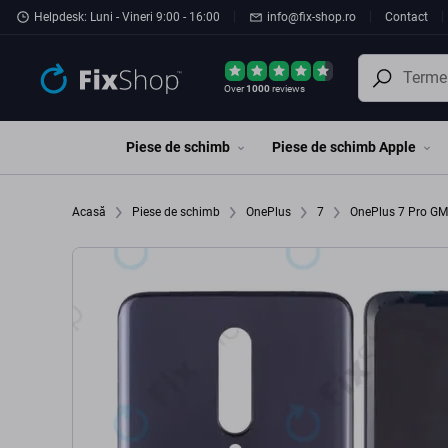
Preskočiť na hlavný obsah
Helpdesk: Luni - Vineri 9:00 - 16:00
info@fix-shop.ro
Contact
Over
1000
reviews
Piese de schimb
Piese de schimb Apple
Acasă
Piese de schimb
OnePlus
7
OnePlus 7 Pro 