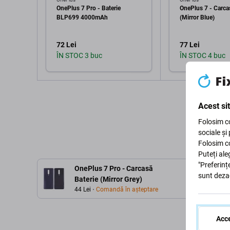
OnePlus 7 Pro - Baterie
OnePlus 7 - Carca
BLP699 4000mAh
(Mirror Blue)
72 Lei
77 Lei
ÎN STOC 3 buc
ÎN STOC 4 buc
Adaugă în coș
Adaugă 
Acest si
Folosim co
sociale și
Folosim co
Puteți ale
"Preferinț
OnePlus 7 Pro - Carcasă
sunt deza
Baterie (Mirror Grey)
44 Lei
Comandă în așteptare
Acce