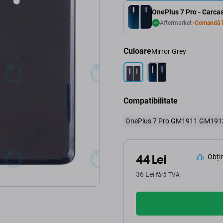
OnePlus 7 Pro - Carca
Aftermarket
Comandă î
Culoare
Mirror Grey
Compatibilitate
OnePlus 7 Pro GM1911 GM191
44 Lei
Obțin
36 Lei
fără TVA