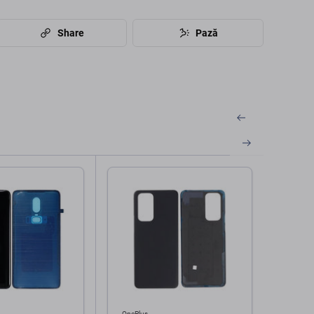
Share
Pază
OnePlus
OnePlu