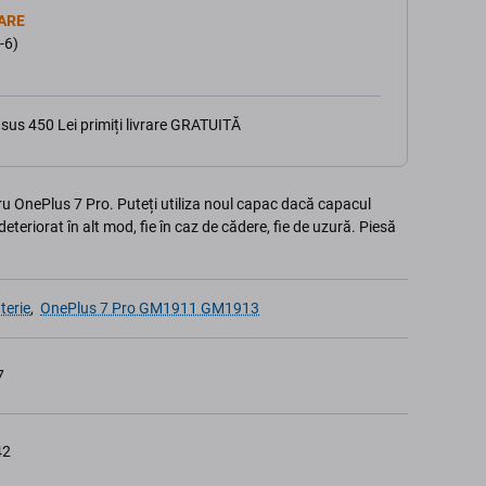
ARE
-6)
sus 450 Lei primiți livrare GRATUITĂ
u OnePlus 7 Pro. Puteți utiliza noul capac dacă capacul
deteriorat în alt mod, fie în caz de cădere, fie de uzură. Piesă
terie
,
OnePlus 7 Pro GM1911 GM1913
7
42