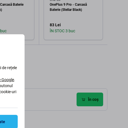
Carcasă Baterie
OnePlus 9 Pro - Carcasă
OnePl
k)
Baterie (Stellar Black)
NE221 
(Emera
83 Lei
55 Le
 buc
ÎN STOC 3 buc
În st
augă în coș
Adaugă în coș
i de rețele
le Google
.
 butonul
cookie-uri
ecenzii (1)
În coș
ate