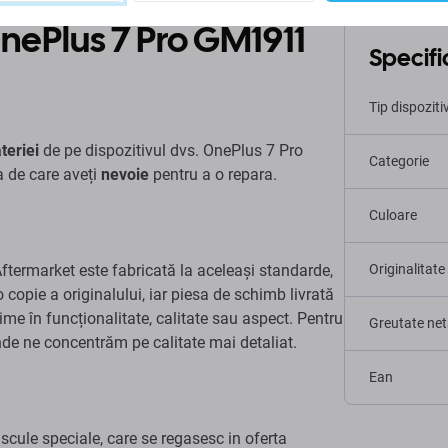
nePlus 7 Pro GM1911
Specific
Tip dispoziti
teriei
de pe dispozitivul dvs. OnePlus 7 Pro
Categorie
 de care aveți
nevoie
pentru a o repara.
Culoare
termarket este fabricată la aceleași standarde,
Originalitate
o copie a originalului, iar piesa de schimb livrată
ime în funcționalitate, calitate sau aspect. Pentru
Greutate net
unde ne concentrăm pe calitate mai detaliat.
Ean
ule speciale, care se regasesc in oferta