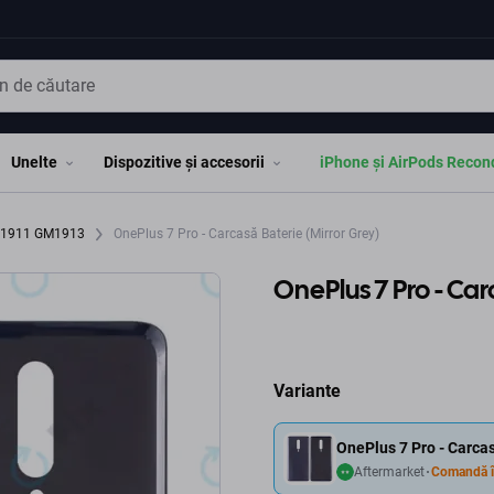
Unelte
Dispozitive și accesorii
iPhone și AirPods Recon
GM1911 GM1913
OnePlus 7 Pro - Carcasă Baterie (Mirror Grey)
OnePlus 7 Pro - Car
Variante
OnePlus 7 Pro - Carcas
Aftermarket
Comandă î