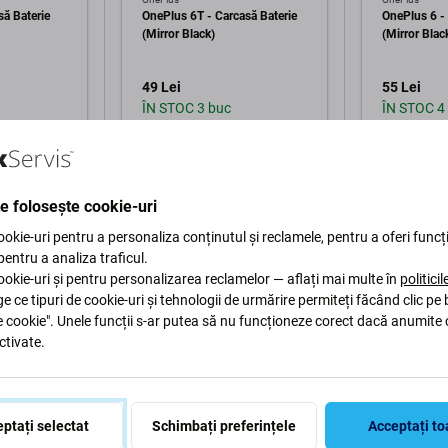
să Baterie
OnePlus 6T - Carcasă Baterie
OnePlus 6 - 
(Mirror Black)
(Mirror Blac
49 Lei
55 Lei
ÎN STOC 3 buc
ÎN STOC 4
în coș
Adaugă în coș
Ad
te folosește cookie-uri
okie-uri pentru a personaliza conținutul și reclamele, pentru a oferi funcți
 pentru a analiza traficul.
okie-uri și pentru personalizarea reclamelor — aflați mai multe în
politici
ge ce tipuri de cookie-uri și tehnologii de urmărire permiteți făcând clic pe
e cookie". Unele funcții s-ar putea să nu funcționeze corect dacă anumite 
ctivate.
Descriere și specificații
Calitate
Livrare și retururi
R
ptați selectat
Schimbați preferințele
Acceptați to