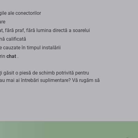
gile ale conectorilor
are
t, fără praf, fără lumina directă a soarelui
ă calificată
cauzate în timpul instalării
prin
chat
.
ți găsit o piesă de schimb potrivită pentru
u mai ai întrebări suplimentare? Vă rugăm să