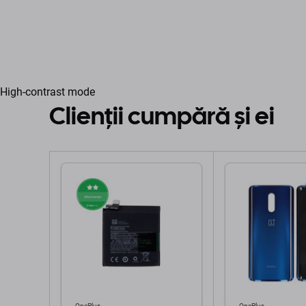
High-contrast mode
Clienții cumpără și ei
OnePlus
OnePlus