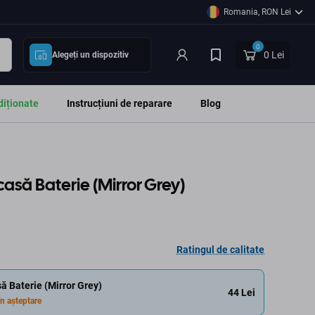
Romania, RON Lei
0
0 Lei
Alegeți un dispozitiv
diționate
Instrucțiuni de reparare
Blog
casă Baterie (Mirror Grey)
Ratingul de calitate
ă Baterie (Mirror Grey)
44 Lei
n așteptare