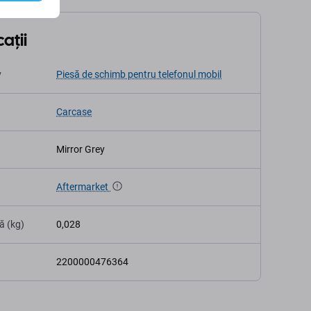
ații
v
Piesă de schimb pentru telefonul mobil
Carcase
Mirror Grey
Aftermarket
ă (kg)
0,028
2200000476364