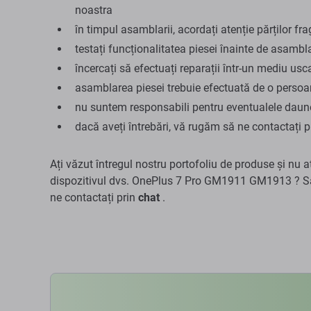
noastra
în timpul asamblarii, acordați atenție părților fra
testați funcționalitatea piesei înainte de asambl
încercați să efectuați reparații într-un mediu usca
asamblarea piesei trebuie efectuată de o persoan
nu suntem responsabili pentru eventualele daune 
dacă aveți întrebări, vă rugăm să ne contactați 
Ați văzut întregul nostru portofoliu de produse și nu a
dispozitivul dvs. OnePlus 7 Pro GM1911 GM1913 ? Sa
ne contactați prin
chat
.