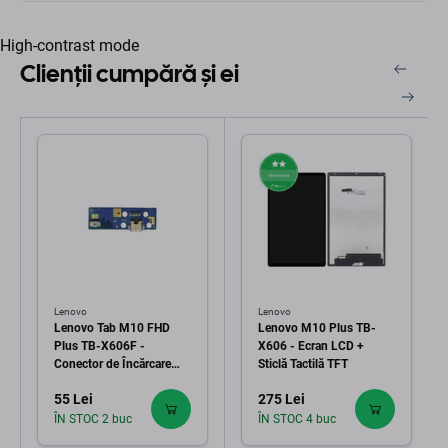
High-contrast mode
Clienții cumpără și ei
Lenovo
Lenovo
Lenovo Tab M10 FHD
Lenovo M10 Plus TB-
Plus TB-X606F -
X606 - Ecran LCD +
Conector de Încărcare
Sticlă Tactilă TFT
Placă PCB
55 Lei
275 Lei
ÎN STOC 2 buc
ÎN STOC 4 buc