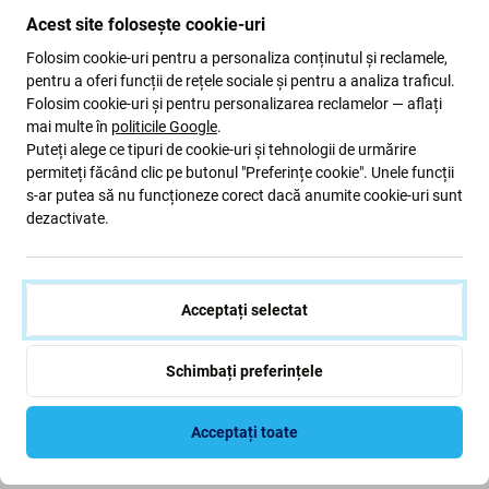
Acest site folosește cookie-uri
bateria este umflată
Folosim cookie-uri pentru a personaliza conținutul și reclamele,
dispozitivul se descarcă rapid
pentru a oferi funcții de rețele sociale și pentru a analiza traficul.
Folosim cookie-uri și pentru personalizarea reclamelor — aflați
dispozitivul se supraîncălzi
mai multe în
politicile Google
.
dispozitivul nu poate fi încărcat la 100%
Puteți alege ce tipuri de cookie-uri și tehnologii de urmărire
dispozitivul nu indică corect starea bateriei
permiteți făcând clic pe butonul "Preferințe cookie". Unele funcții
s-ar putea să nu funcționeze corect dacă anumite cookie-uri sunt
dezactivate.
Calitatea pieselor de schimb
Calitate: Aftermarket
- Piesa de schimb vândută ca
Aftermarket este fabricată la aceleași standarde,
Acceptați selectat
specificații și materiale ca și originalul. Aceasta este o
copie a originalului, iar piesa de schimb livrată ca
Schimbați preferințele
Aftermarket poate (în cazuri rare) să aibă variații minime
de funcționalitate, calitate sau aspect. Pentru a afla mai
Acceptați toate
multe despre calitate, citiți blogul nostru unde ne
concentrăm pe calitate mai detaliat.