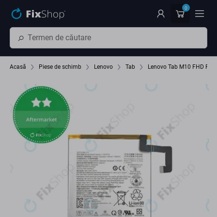
Preskočiť na hlavný obsah
0
Acasă
Piese de schimb
Lenovo
Tab
Lenovo Tab M10 FHD Plu