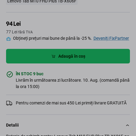
Lenovo Tab M10 FHD Plus TB-X606F
94 Lei
77 Lei
fără TVA
Obțineți prețuri mai bune de până la -25 %.
Deveniți FixPartner
Adaugă în coș
ÎN STOC 9 buc
Livrăm în următoarea zi lucrătoare. 10. Aug. (comandă până
la ora 15:00)
Pentru comenzi de mai sus 450 Lei primiți livrare GRATUITĂ
Detalii