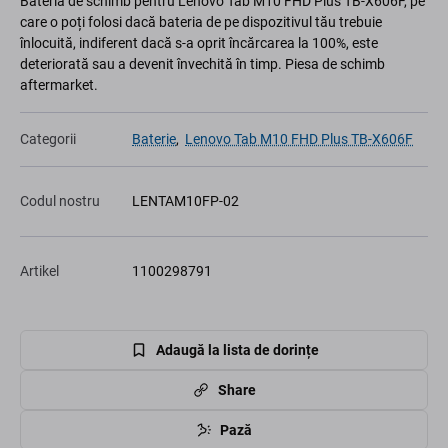
Bateria de schimb pentru Lenovo Tab M10 FHD Plus TB-X606F, pe
care o poți folosi dacă bateria de pe dispozitivul tău trebuie
înlocuită, indiferent dacă s-a oprit încărcarea la 100%, este
deteriorată sau a devenit învechită în timp. Piesa de schimb
aftermarket.
Categorii
Baterie
,
Lenovo Tab M10 FHD Plus TB-X606F
Codul nostru
LENTAM10FP-02
Artikel
1100298791
Adaugă la lista de dorințe
Share
Pază