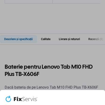
Descriere și specificații
Calitate
Livrare și retururi
Recenzii (5)
Baterie pentru Lenovo Tab M10 FHD
Plus TB-X606F
Dacă bateria de pe Lenovo Tab M10 FHD Plus TB-X606F
s-a umflat sau și-a pierdut capacitatea, trebuie înlocuită.
Când trebuie să înlocuiți bateria?