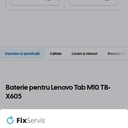
Descriere și specificații
Calitate
Livrare și retururi
Recenzii (5)
Baterie pentru Lenovo Tab M10 TB-
X605
Dacă bateria de pe Lenovo Tab M10 TB-X605 s-a umflat
sau și-a pierdut capacitatea, trebuie înlocuită.