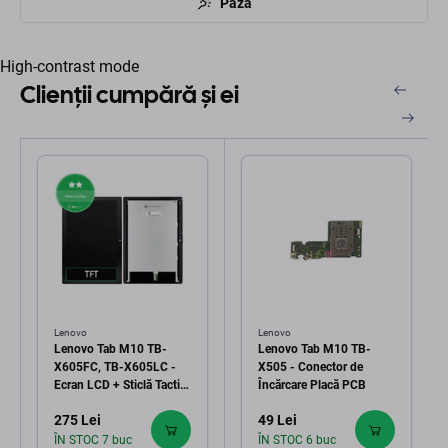
Pază
High-contrast mode
Clienții cumpără și ei
Lenovo
Lenovo
Lenovo Tab M10 TB-
Lenovo Tab M10 TB-
X605FC, TB-X605LC -
X505 - Conector de
Ecran LCD + Sticlă Tactilă
Încărcare Placă PCB
(Black) TFT
275 Lei
49 Lei
ÎN STOC 7 buc
ÎN STOC 6 buc