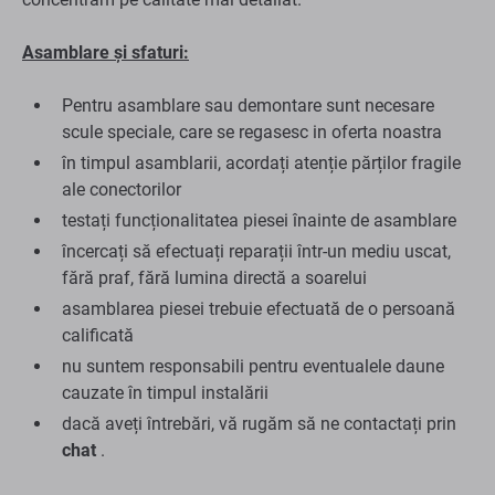
Asamblare și sfaturi:
Pentru asamblare sau demontare sunt necesare
scule speciale, care se regasesc in oferta noastra
în timpul asamblarii, acordați atenție părților fragile
ale conectorilor
testați funcționalitatea piesei înainte de asamblare
încercați să efectuați reparații într-un mediu uscat,
fără praf, fără lumina directă a soarelui
asamblarea piesei trebuie efectuată de o persoană
calificată
nu suntem responsabili pentru eventualele daune
cauzate în timpul instalării
dacă aveți întrebări, vă rugăm să ne contactați prin
chat
.