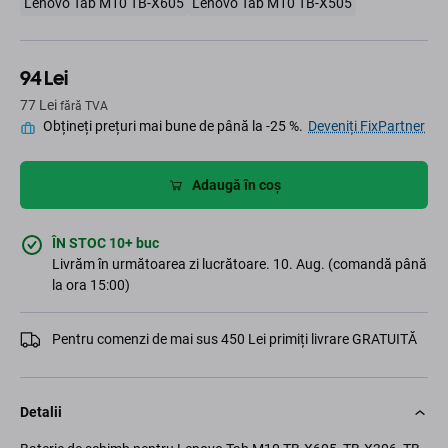
Lenovo Tab M10 TB-X605
Lenovo Tab M10 TB-X505
94 Lei
77 Lei
fără TVA
Obțineți prețuri mai bune de până la -25 %.
Deveniți FixPartner
Adaugă în coș
ÎN STOC 10+ buc
Livrăm în următoarea zi lucrătoare. 10. Aug. (comandă până
la ora 15:00)
Pentru comenzi de mai sus 450 Lei primiți livrare GRATUITĂ
Detalii