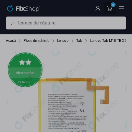
Preskočiť na hlavný obsah
0
Acasă
Piese de schimb
Lenovo
Tab
Lenovo Tab M10 TB-X505