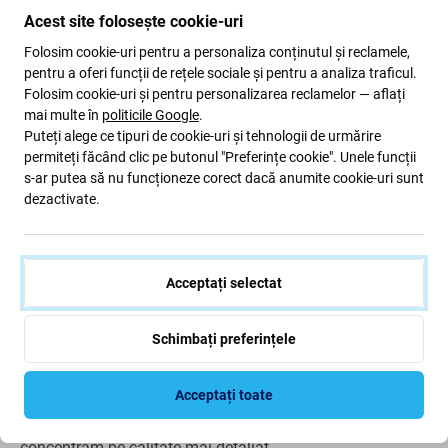
Când trebuie să înlocuiți bateria?
Acest site folosește cookie-uri
Folosim cookie-uri pentru a personaliza conținutul și reclamele,
bateria este umflată
pentru a oferi funcții de rețele sociale și pentru a analiza traficul.
dispozitivul se descarcă rapid
Folosim cookie-uri și pentru personalizarea reclamelor — aflați
mai multe în
politicile Google
.
dispozitivul se supraîncălzi
Puteți alege ce tipuri de cookie-uri și tehnologii de urmărire
dispozitivul nu poate fi încărcat la 100%
permiteți făcând clic pe butonul "Preferințe cookie". Unele funcții
dispozitivul nu indică corect starea bateriei
s-ar putea să nu funcționeze corect dacă anumite cookie-uri sunt
dezactivate.
Calitatea pieselor de schimb
Calitate: Aftermarket
- Piesa de schimb vândută ca
Acceptați selectat
Aftermarket este fabricată la aceleași standarde,
specificații și materiale ca și originalul. Aceasta este o
Schimbați preferințele
copie a originalului, iar piesa de schimb livrată ca
Aftermarket poate (în cazuri rare) să aibă variații minime
Acceptați toate
de funcționalitate, calitate sau aspect. Pentru a afla mai
multe despre calitate, citiți blogul nostru unde ne
concentrăm pe calitate mai detaliat.