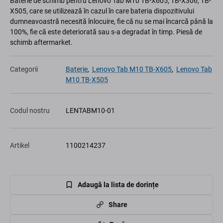
Baterie de schimb pentru Lenovo Tab M10 TB-X605, TB-X306, TB-
X505, care se utilizează în cazul în care bateria dispozitivului
dumneavoastră necesită înlocuire, fie că nu se mai încarcă până la
100%, fie că este deteriorată sau s-a degradat în timp. Piesă de
schimb aftermarket.
Categorii
Baterie
,
Lenovo Tab M10 TB-X605
,
Lenovo Tab
M10 TB-X505
Codul nostru
LENTABM10-01
Artikel
1100214237
Adaugă la lista de dorințe
Share