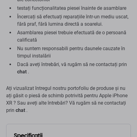
testați funcționalitatea piesei înainte de asamblare
Încercați să efectuați reparațiile într-un mediu uscat,
fără praf, fără lumina directă a soarelui.
Asamblarea piesei trebuie efectuată de o persoană
calificată
Nu suntem responsabili pentru daunele cauzate în
timpul instalării
Dacă aveți întrebări, vă rugăm să ne contactați prin
chat
.
Ați vizualizat întregul nostru portofoliu de produse și nu
ați găsit o piesă de schimb potrivită pentru Apple iPhone
XR ? Sau aveți alte întrebări? Vă rugăm să ne contactați
prin
chat
.
Specificații