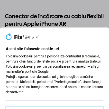
Conector de încărcare cu cablu flexibil
pentru Apple iPhone XR
Acest
conector de încărcare cu cablu flexibil
este o piesă
de schimb pentru
Apple iPhone XR
. Este potrivit dacă
Acest site folosește cookie-uri
dispozitivul nu se încarcă, se încarcă intermitent, nu este
detectat de un computer sau are un portul de încărcare
Folosim cookie-uri pentru a personaliza conținutul și reclamele,
defect.
pentru a oferi funcții de rețele sociale și pentru a analiza traficul.
Folosim cookie-uri și pentru personalizarea reclamelor — aflați
mai multe în
politicile Google
.
Cablul flexibil de schimb pentru portul de încărcare
ajută
Puteți alege ce tipuri de cookie-uri și tehnologii de urmărire
la restabilirea funcționalității corecte a încărcării și
permiteți făcând clic pe butonul "Preferințe cookie". Unele funcții
conexiunii de date. Este destinat situațiilor de reparații în
s-ar putea să nu funcționeze corect dacă anumite cookie-uri sunt
care conectorul de încărcare original este uzat, înfundat
dezactivate.
cu murdărie sau praf, deteriorat în timpul utilizării sau nu
mai funcționează corect.