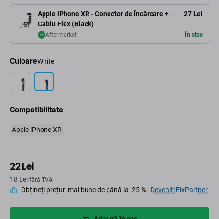
Apple iPhone XR - Conector de Încărcare +
27 Lei
Cablu Flex (Black)
Aftermarket
În stoc
Culoare
White
Compatibilitate
Apple iPhone XR
22 Lei
18 Lei
fără TVA
Obțineți prețuri mai bune de până la -25 %.
Deveniți FixPartner
Adaugă în coș