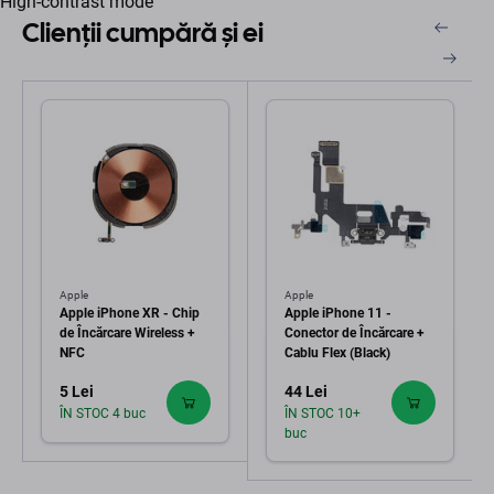
High-contrast mode
Clienții cumpără și ei
Apple
Apple
Apple iPhone XR - Chip
Apple iPhone 11 -
de Încărcare Wireless +
Conector de Încărcare +
NFC
Cablu Flex (Black)
5 Lei
44 Lei
ÎN STOC 4 buc
ÎN STOC 10+
buc