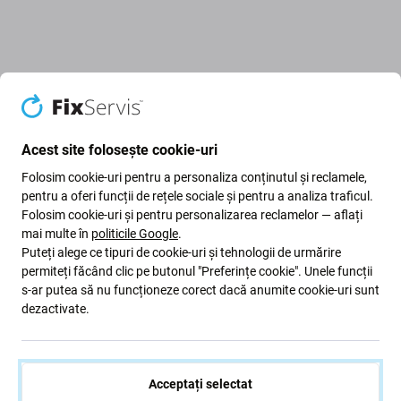
Descriere și specificații
Calitate
Livrare și retururi
Recenzii (2)
Acest site folosește cookie-uri
Folosim cookie-uri pentru a personaliza conținutul și reclamele,
pentru a oferi funcții de rețele sociale și pentru a analiza traficul.
Folosim cookie-uri și pentru personalizarea reclamelor — aflați
Conector de încărcare + cablu flexibil
mai multe în
politicile Google
.
pentru Apple iPhone XR
Puteți alege ce tipuri de cookie-uri și tehnologii de urmărire
permiteți făcând clic pe butonul "Preferințe cookie". Unele funcții
s-ar putea să nu funcționeze corect dacă anumite cookie-uri sunt
Dacă dispozitivul dvs. Apple iPhone XR sa oprit din
dezactivate.
încărcare
, aceasta este
piesa
de care aveți
nevoie
pentru
ca dispozitivul să funcționeze din nou.
Acceptați selectat
Calitatea pieselor de schimb