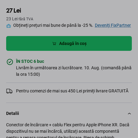
27 Lei
23 Lei
fără TVA
Obțineți prețuri mai bune de până la -25 %.
Deveniți FixPartner
Adaugă în coș
ÎN STOC 6 buc
Livrăm în următoarea zi lucrătoare. 10. Aug. (comandă până
la ora 15:00)
Pentru comenzi de mai sus 450 Lei primiți livrare GRATUITĂ
Detalii
Conector de încărcare + cablu Flex pentru Apple iPhone XR. Dacă
dispozitivul nu se mai încărcă, utilizați această componentă
pentru a repara conectorul de încărcare. Piesa de schimb