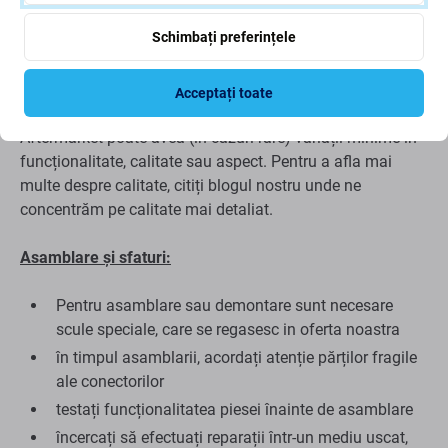
Schimbați preferințele
Calitate: Aftermarket
- Piesa de schimb vândută ca
Aftermarket este fabricată la aceleași standarde,
specificații și materiale ca și originalul. Aceasta este o
Acceptați toate
copie a originalului, iar piesa de schimb livrată ca
Aftermarket poate avea (în cazuri rare) variații minime în
funcționalitate, calitate sau aspect. Pentru a afla mai
multe despre calitate, citiți blogul nostru unde ne
concentrăm pe calitate mai detaliat.
Asamblare și sfaturi:
Pentru asamblare sau demontare sunt necesare
scule speciale, care se regasesc in oferta noastra
în timpul asamblarii, acordați atenție părților fragile
ale conectorilor
testați funcționalitatea piesei înainte de asamblare
încercați să efectuați reparații într-un mediu uscat,