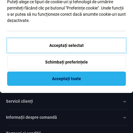
Puteți alege ce tipuri de cookie-uri și tehnologii de urmărire
formular, confirm că am peste 16 ani
permiteți făcând clic pe butonul "Preferințe cookie". Unele funcții
s-ar putea să nu funcționeze corect dacă anumite cookie-uri sunt
dezactivate.
Subscrie
Sunt de acord cu trimiterea newsletter-ului
Acceptați selectat
Schimbați preferințele
Acceptați toate
Rated Excellent
Over
1000
reviews
Servicii clienți
Informații despre comandă