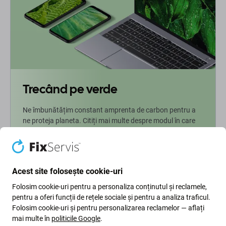
Trecând pe verde
Ne îmbunătățim constant amprenta de carbon pentru a
ne proteja planeta. Citiți mai multe despre modul în care
ne adaptăm procesele pentru a ne reduce amprenta.
Mai multe informatii
Acest site folosește cookie-uri
Folosim cookie-uri pentru a personaliza conținutul și reclamele,
Newsletter Fix
pentru a oferi funcții de rețele sociale și pentru a analiza traficul.
Folosim cookie-uri și pentru personalizarea reclamelor — aflați
Înscrieți-vă pentru a primi periodic informații despre reduceri și
mai multe în
politicile Google
.
noutăți din oferta noastră. În același timp, prin trimiterea acestui