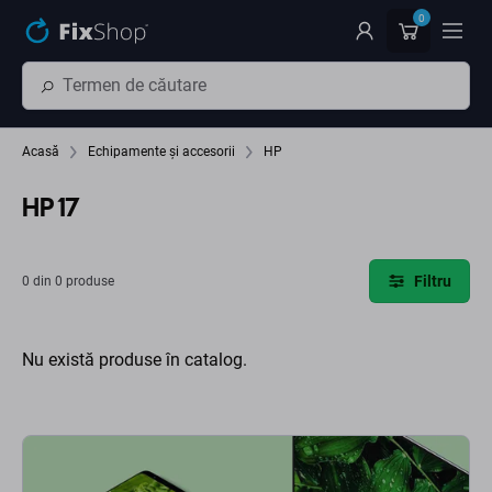
Preskočiť na hlavný obsah
0
Acasă
Echipamente și accesorii
HP
HP 17
Filtru
0 din 0 produse
Nu există produse în catalog.