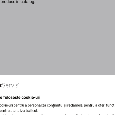
 produse în catalog.
te folosește cookie-uri
okie-uri pentru a personaliza conținutul și reclamele, pentru a oferi funcți
 pentru a ne proteja planeta.
 pentru a analiza traficul.