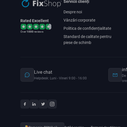
Servicii clienți
Despre noi
Vânzări corporate
Rated Excellent
Politica de confidențialitate
Over
1000
reviews
Standard de calitate pentru
piese de schimb
in
Live chat
De 
Helpdesk: Luni - Vineri 9:00 - 16:00
ore