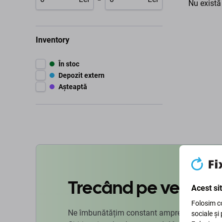
Nu există
Inventory
În stoc
Depozit extern
Așteaptă
Trecând pe verde
Acest si
Folosim co
Ne îmbunătățim constant amprenta de carbon
sociale și