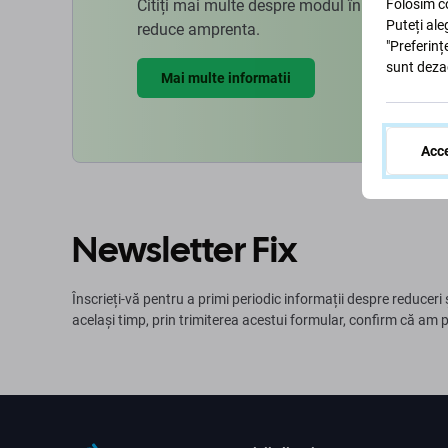
Citiți mai multe despre modul în care ne ad
Folosim co
Puteți ale
reduce amprenta.
"Preferinț
sunt deza
Mai multe informatii
Acce
Newsletter Fix
Înscrieți-vă pentru a primi periodic informații despre reduceri 
același timp, prin trimiterea acestui formular, confirm că am 