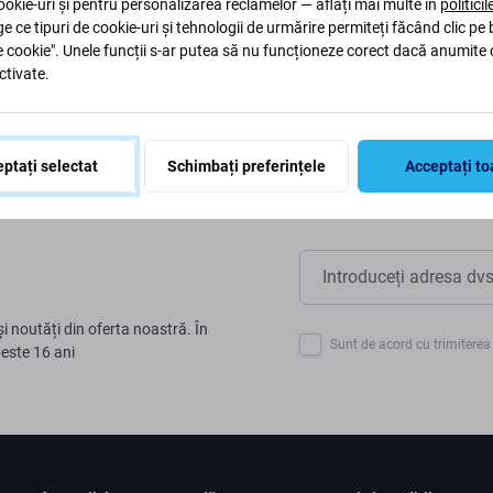
aptăm procesele pentru a ne
okie-uri și pentru personalizarea reclamelor — aflați mai multe în
politici
ge ce tipuri de cookie-uri și tehnologii de urmărire permiteți făcând clic pe
e cookie". Unele funcții s-ar putea să nu funcționeze corect dacă anumite 
ctivate.
ptați selectat
Schimbați preferințele
Acceptați to
și noutăți din oferta noastră. În
Sunt de acord cu trimiterea 
peste 16 ani