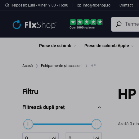
Preskočiť na hlavný obsah
Helpdesk: Luni - Vineri 9:00 - 16:00
info@fix-shop.ro
Contact
Over
1000
reviews
Piese de schimb
Piese de schimb Apple
Acasă
Echipamente și accesorii
HP
HP
Filtru
Filtrează după preț
Arată
0 din
-
Lei
Lei