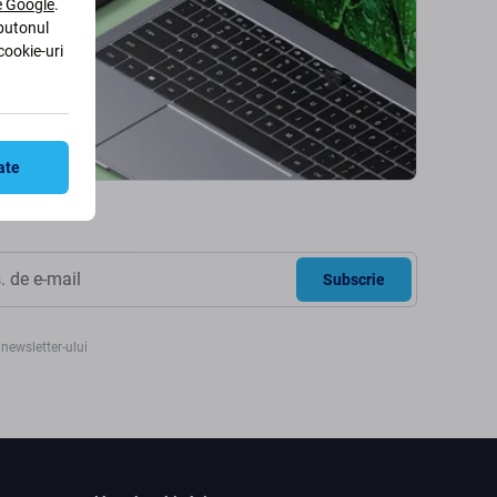
le Google
.
 butonul
cookie-uri
ate
Subscrie
newsletter-ului