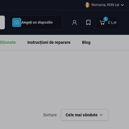
Romania, RON Lei
0
0 Lei
Alegeți un dispozitiv
diționate
Instrucțiuni de reparare
Blog
Sortare:
Cele mai vândute