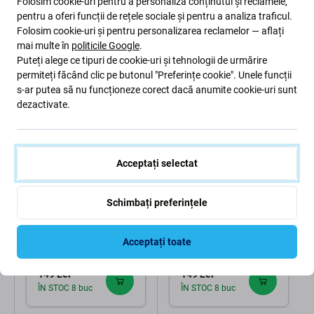
Folosim cookie-uri pentru a personaliza conținutul și reclamele,
pentru a oferi funcții de rețele sociale și pentru a analiza traficul.
High-contrast mode
Folosim cookie-uri și pentru personalizarea reclamelor — aflați
Clienții cumpără și ei
mai multe în
politicile Google
.
Puteți alege ce tipuri de cookie-uri și tehnologii de urmărire
permiteți făcând clic pe butonul "Preferințe cookie". Unele funcții
s-ar putea să nu funcționeze corect dacă anumite cookie-uri sunt
dezactivate.
Acceptați selectat
Schimbați preferințele
PURO
PURO
PURO - Adaptor de
PURO - Adaptor de
încărcare MiniPro USB-C,
încărcare MiniPro USB-C,
Acceptați toate
GaN, 20W, negru
GaN, 20W, sandshell
149 Lei
149 Lei
ÎN STOC 8 buc
ÎN STOC 8 buc