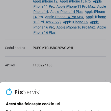
Apple iPhone 12
,
Apple iPhone 13 Pro
,
Apple
iPhone 11 Pro
,
Apple iPhone 11 Pro Max
,
Apple
iPhone 14
,
Apple iPhone 14 Plus
,
Apple iPhone
14 Pro
,
Apple iPhone 14 Pro Max
,
Apple iPhone
SE (3rd Gen 2022)
,
Apple iPhone 16
,
Apple
iPhone 16 Pro
,
Apple iPhone 16 Pro Max
,
Apple
iPhone 16 Plus
Codul nostru
PUFCMTCUSBC20WGWHI
Artikel
1100294188
Adaugă la lista de dorințe
Share
Acest site folosește cookie-uri
Pază