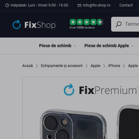
Preskočiť na hlavný obsah
Helpdesk: Luni - Vineri 9:00 - 16:00
info@fix-shop.ro
Contact
Over
1000
reviews
Piese de schimb
Piese de schimb Apple
Acasă
Echipamente și accesorii
Apple
iPhone
Apple