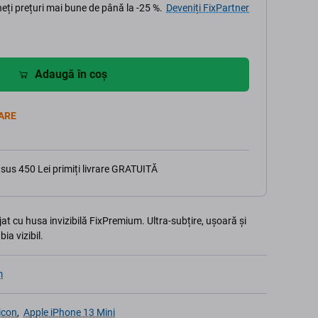
eți prețuri mai bune de până la -25 %.
Deveniți FixPartner
Adaugă în coș
ARE
sus 450 Lei primiți livrare GRATUITĂ
at cu husa invizibilă FixPremium. Ultra-subțire, ușoară și
ia vizibil.
m
icon
,
Apple iPhone 13 Mini