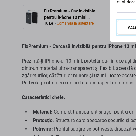
sunt deza
FixPremium - Caz Invisible
pentru iPhone 13 mini,
transparent
16 Lei
Comandă în așteptare
Acce
FixPremium - Carcasă invizibilă pentru iPhone 13 min
Prezintă-ți iPhone-ul 13 mini, protejându-l în același 
dintr-un material ultra-transparent și flexibil, această
zgârieturilor, căzăturilor minore și uzurii - toate aces
Perfectă pentru cei care preferă un aspect minimalist 
Caracteristici cheie:
Material:
Complet transparent și ușor pentru un
Protecție:
Structură care absoarbe șocurile și est
Potrivire:
Profilul subțire se potrivește dispozitiv