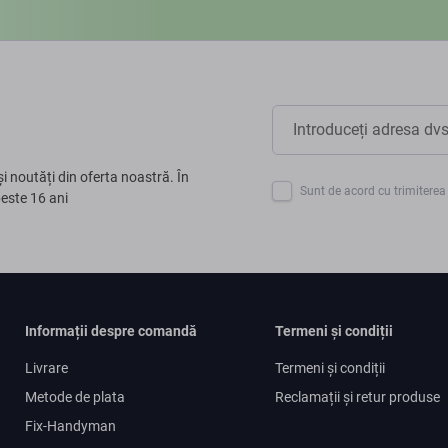
și noutăți din oferta noastră. În
Sunt de acord cu trimiterea 
peste 16 ani
Informații despre comandă
Termeni și condiții
Livrare
Termeni și condiții
Metode de plata
Reclamații și retur produse
Fix-Handyman