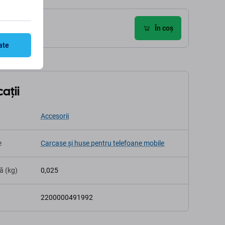
În coș
ate
ații
Accesorii
e
Carcase și huse pentru telefoane mobile
ă (kg)
0,025
2200000491992