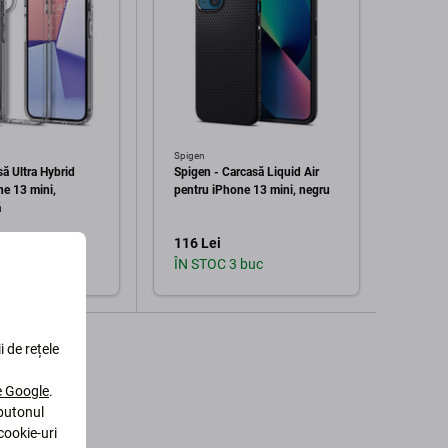
Spigen
Spigen
ă Ultra Hybrid
Spigen - Carcasă Liquid Air
Spigen
ne 13 mini,
pentru iPhone 13 mini, negru
cu Ma
ă
mini, 
116 Lei
193 L
 buc
ÎN STOC 3 buc
În st
augă în coș
Adaugă în coș
i de rețele
le Google
.
 butonul
cookie-uri