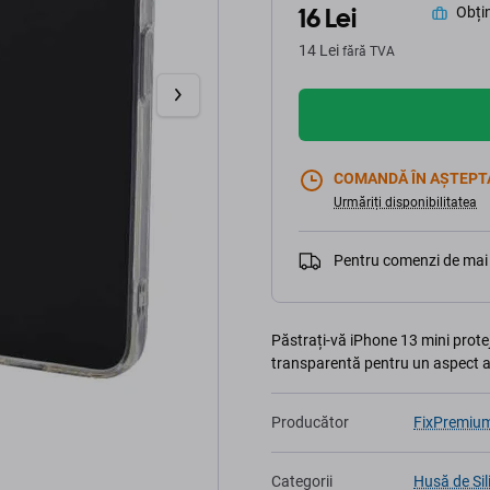
16 Lei
Obțin
14 Lei
fără TVA
COMANDĂ ÎN AȘTEPT
Urmăriți disponibilitatea
Pentru comenzi de mai 
Păstrați-vă iPhone 13 mini protej
transparentă pentru un aspect ab
Producător
FixPremiu
Categorii
Husă de Sil