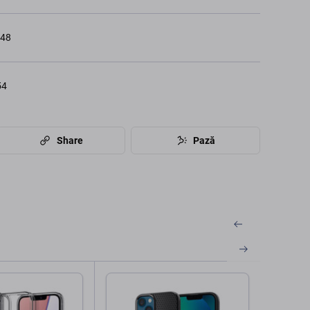
748
54
Share
Pază