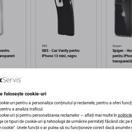
SBS
Spigen
pentru
SBS - Caz Vanity pentru
Spigen - Hus
ransparent
iPhone 13 mini, negru
pentru iPho
transparent
110 Lei
121 Lei
ÎN STOC 1 buc
ÎN STOC 5
te folosește cookie-uri
în coș
Adaugă în coș
Ad
okie-uri pentru a personaliza conținutul și reclamele, pentru a oferi funcți
 pentru a analiza traficul.
okie-uri și pentru personalizarea reclamelor — aflați mai multe în
politici
ge ce tipuri de cookie-uri și tehnologii de urmărire permiteți făcând clic pe
e cookie". Unele funcții s-ar putea să nu funcționeze corect dacă anumite 