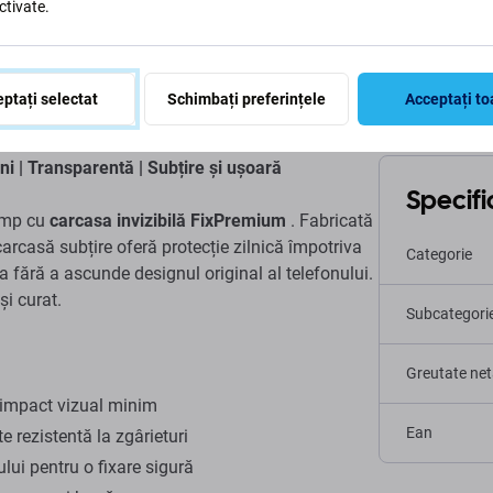
ctivate.
Descriere și specificații
Livrare și retururi
ptați selectat
Schimbați preferințele
Acceptați to
i | Transparentă | Subțire și ușoară
Specific
timp cu
carcasa invizibilă FixPremium
. Fabricată
 carcasă subțire oferă protecție zilnică împotriva
Categorie
tea fără a ascunde designul original al telefonului.
și curat.
Subcategori
Greutate net
 impact vizual minim
Ean
e rezistentă la zgârieturi
ului pentru o fixare sigură