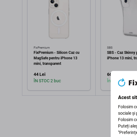
FixPremium
SBS
FixPremium - Silicon Caz cu
SBS - Caz Skinny 
MagSafe pentru iPhone 13
iPhone 13 mini, t
mini, transparent
44 Lei
66 Lei
ÎN STOC 2 buc
În stoc (shop)
Acest si
Adaugă în coș
Adaugă 
Folosim co
sociale și
Folosim co
Puteți ale
"Preferinț