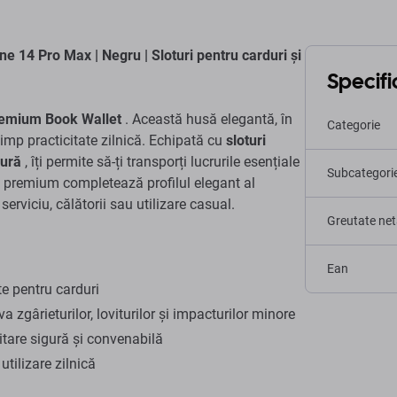
e 14 Pro Max | Negru | Sloturi pentru carduri și
Specific
remium Book Wallet
. Această husă elegantă, în
Categorie
 timp practicitate zilnică. Echipată cu
sloturi
gură
, îți permite să-ți transporți lucrurile esențiale
Subcategori
ru premium completează profilul elegant al
serviciu, călătorii sau utilizare casual.
Greutate net
Ean
te pentru carduri
 zgârieturilor, loviturilor și impacturilor minore
tare sigură și convenabilă
utilizare zilnică