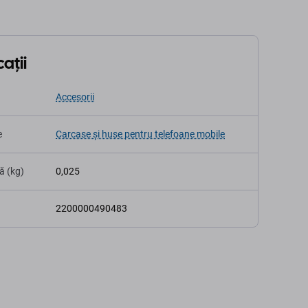
ații
Accesorii
e
Carcase și huse pentru telefoane mobile
ă (kg)
0,025
2200000490483