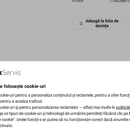
Artikel
11002887
Adaugă la lista de
dorințe
te folosește cookie-uri
okie-uri pentru a personaliza conținutul și reclamele, pentru a oferi funcți
 pentru a analiza traficul.
okie-uri și pentru personalizarea reclamelor — aflați mai multe în
politici
ge ce tipuri de cookie-uri și tehnologii de urmărire permiteți făcând clic pe
e cookie". Unele funcții s-ar putea să nu funcționeze corect dacă anumite 
ctivate.