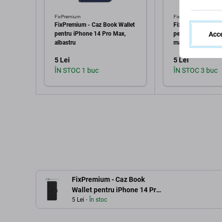
FixPremium
FixPremium
FixPremium - Caz Book Wallet
FixPremium - Caz
pentru iPhone 14 Pro Max,
pentru iPhone 14 
Acce
albastru
maro
5 Lei
5 Lei
ÎN STOC 1 buc
ÎN STOC 3 buc
Adaugă în coș
Adaugă 
FixPremium - Caz Book
Wallet pentru iPhone 14 Pro
Max, negru
5 Lei
În stoc