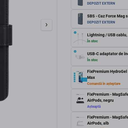
DEPOZIT EXTERN
SBS - Caz Force Mag s
DEPOZIT EXTERN
Lightning / USB cablu,
În stoc
USB-C adaptator de în
În stoc
FixPremium HydroGel M
Max
Comandă în așteptare
FixPremium - MagSafe
AirPods, negru
Așteaptă
FixPremium - MagSafe
AirPods, alb