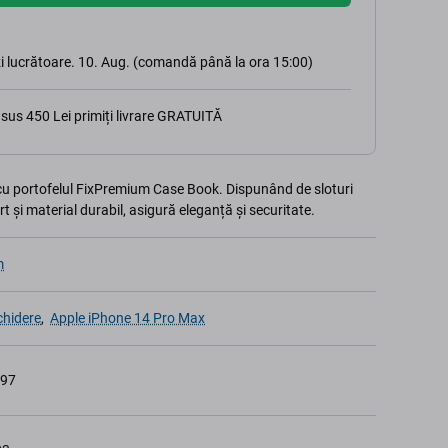
i lucrătoare. 10. Aug. (comandă până la ora 15:00)
sus 450 Lei primiți livrare GRATUITĂ
cu portofelul FixPremium Case Book. Dispunând de sloturi
t și material durabil, asigură eleganță și securitate.
m
chidere
,
Apple iPhone 14 Pro Max
597