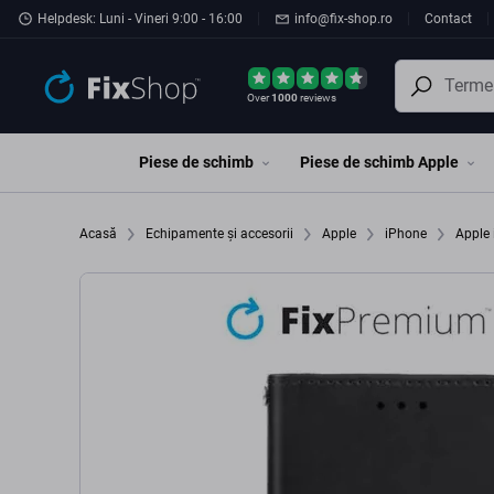
Preskočiť na hlavný obsah
Helpdesk: Luni - Vineri 9:00 - 16:00
info@fix-shop.ro
Contact
Over
1000
reviews
Piese de schimb
Piese de schimb Apple
Acasă
Echipamente și accesorii
Apple
iPhone
Apple