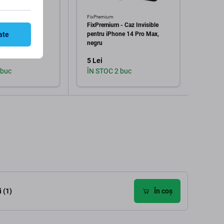
FixPremium
FixPre
- Caz Business
FixPremium - Caz Invisible
FixPre
ru iPhone 14 Pro
pentru iPhone 14 Pro Max,
MagSa
ate
negru
Max, f
5 Lei
5 Lei
 buc
ÎN STOC 2 buc
În st
augă în coș
Adaugă în coș
 (1)
În coș