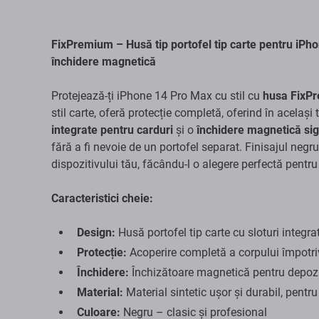
FixPremium – Husă tip portofel tip carte pentru iPhon
închidere magnetică
Protejează-ți iPhone 14 Pro Max cu stil cu
husa FixP
stil carte, oferă protecție completă, oferind în același
integrate pentru carduri
și o
închidere magnetică si
fără a fi nevoie de un portofel separat. Finisajul neg
dispozitivului tău, făcându-l o alegere perfectă pentru 
Caracteristici cheie:
Design:
Husă portofel tip carte cu sloturi integra
Protecție:
Acoperire completă a corpului împotriva
Închidere:
Închizătoare magnetică pentru depozi
Material:
Material sintetic ușor și durabil, pentru 
Culoare:
Negru – clasic și profesional