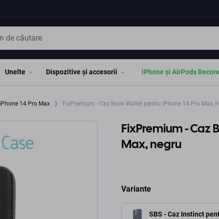
Unelte
Dispozitive și accesorii
iPhone și AirPods Recon
 iPhone 14 Pro Max
FixPremium - Caz Book Wallet pentru iPhone 14 Pro Max, n
FixPremium - Caz B
Max, negru
Variante
SBS - Caz Instinct pen