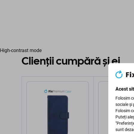
High-contrast mode
Clienții cumpără și ei
Acest si
Folosim co
sociale și
Folosim co
Puteți ale
"Preferinț
sunt deza