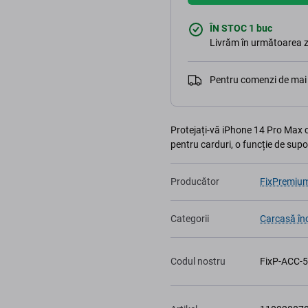
ÎN STOC 1 buc
Livrăm în următoarea z
Pentru comenzi de mai 
Protejați-vă iPhone 14 Pro Max 
pentru carduri, o funcție de supor
Producător
FixPremiu
Categorii
Carcasă în
Codul nostru
FixP-ACC-