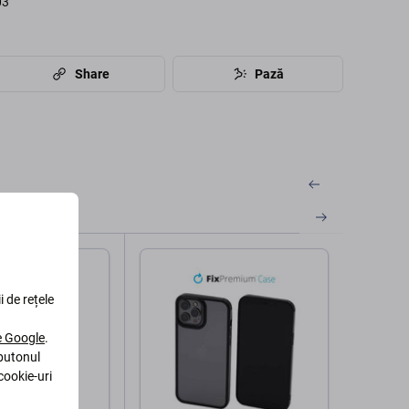
03
Share
Pază
i de rețele
le Google
.
 butonul
cookie-uri