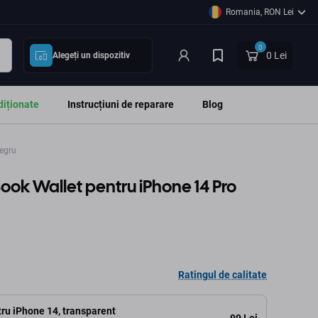
Romania, RON Lei
0
0 Lei
Alegeți un dispozitiv
diționate
Instrucțiuni de reparare
Blog
egru
ook Wallet pentru iPhone 14 Pro
Ratingul de calitate
tru iPhone 14, transparent
99 Lei