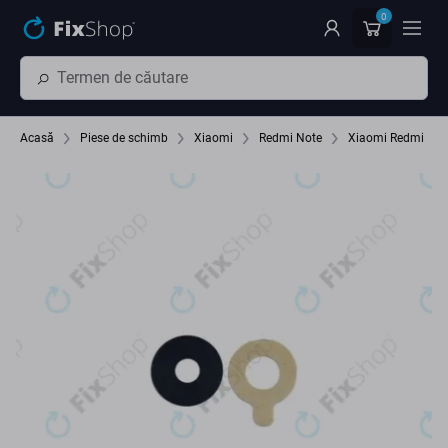
Preskočiť na hlavný obsah
0
Acasă
Piese de schimb
Xiaomi
Redmi Note
Xiaomi Redmi 5 Pl