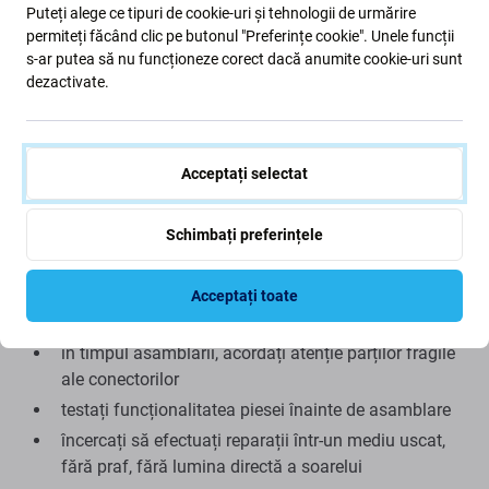
Calitate: Aftermarket
- Piesa de schimb vândută ca
Puteți alege ce tipuri de cookie-uri și tehnologii de urmărire
Aftermarket este fabricată la aceleași standarde,
permiteți făcând clic pe butonul "Preferințe cookie". Unele funcții
s-ar putea să nu funcționeze corect dacă anumite cookie-uri sunt
specificații și materiale ca și originalul. Aceasta este o
dezactivate.
copie a originalului, iar piesa de schimb livrată ca
Aftermarket poate avea (în cazuri rare) variații minime în
funcționalitate, calitate sau aspect. Pentru a afla mai
multe despre calitate, citiți blogul nostru unde ne
Acceptați selectat
concentrăm pe calitate mai detaliat.
Schimbați preferințele
Asamblare și sfaturi:
Pentru asamblare sau demontare sunt necesare
Acceptați toate
scule speciale, care se regasesc in oferta noastra
în timpul asamblarii, acordați atenție părților fragile
ale conectorilor
testați funcționalitatea piesei înainte de asamblare
încercați să efectuați reparații într-un mediu uscat,
fără praf, fără lumina directă a soarelui