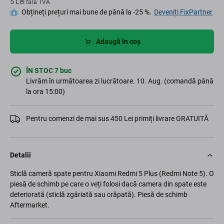
5 Lei
fără TVA
Obțineți prețuri mai bune de până la -25 %.
Deveniți FixPartner
Adaugă în coș
ÎN STOC 7 buc
Livrăm în următoarea zi lucrătoare. 10. Aug. (comandă până
la ora 15:00)
Pentru comenzi de mai sus 450 Lei primiți livrare GRATUITĂ
Detalii
Sticlă cameră spate pentru Xiaomi Redmi 5 Plus (Redmi Note 5). O
piesă de schimb pe care o veți folosi dacă camera din spate este
deteriorată (sticlă zgâriată sau crăpată). Piesă de schimb
Aftermarket.