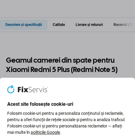
Descriere și specificații
Calitate
Livrare și retururi
Recenzii (1)
Geamul camerei din spate pentru
Xiaomi Redmi 5 Plus (Redmi Note 5)
Dacă ați deteriorat geamul camerei din spate de pe
Xiaomi Redmi 5 Plus (Redmi Note 5) , aceasta este piesa
de care aveți nevoie pentru ca dispozitivul să funcționeze
Acest site folosește cookie-uri
din nou și fără deteriorare.
Folosim cookie-uri pentru a personaliza conținutul și reclamele,
pentru a oferi funcții de rețele sociale și pentru a analiza traficul.
Calitatea pieselor de schimb
Folosim cookie-uri și pentru personalizarea reclamelor — aflați
mai multe în
politicile Google
.