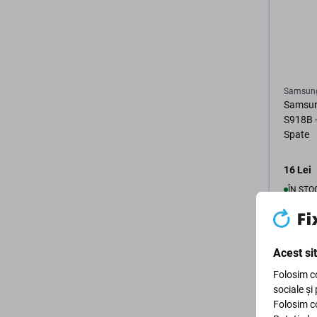
Samsun
Samsun
S918B -
Spate
16 Lei
ÎN STO
Acest si
Folosim co
sociale și
Folosim co