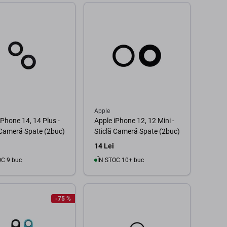
În coș
În coș
Apple
iPhone 14, 14 Plus -
Apple iPhone 12, 12 Mini -
 Cameră Spate (2buc)
Sticlă Cameră Spate (2buc)
14 Lei
OC 9 buc
ÎN STOC 10+ buc
În coș
În coș
-75 %