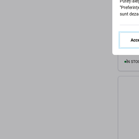
Puteți ale
"Preferinț
sunt deza
Apple
Apple i
Cameră
Acce
16 Lei
ÎN STO