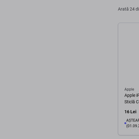
Arată
24 d
Apple
Apple i
Sticlă 
16 Lei
AȘTEAP
(01.09.