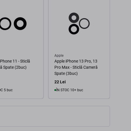
Apple
Xiaom
iPhone 11 - Sticlă
Apple iPhone 13 Pro, 13
Xiaom
ă Spate (2buc)
Pro Max - Sticlă Cameră
Sticl
Spate (3buc)
22 Lei
16 Le
OC 5 buc
ÎN STOC 10+ buc
În coș
În coș