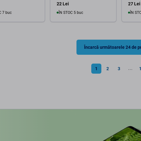
22 Lei
27 Lei
C 7 buc
ÎN STOC 5 buc
ÎN ST
În coș
În coș
Încarcă următoarele 24 de 
1
2
3
⋯