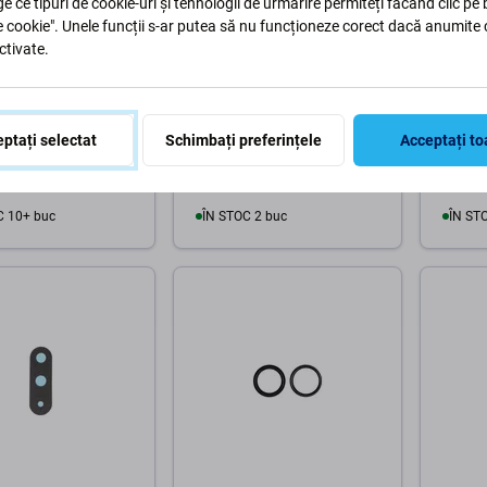
ge ce tipuri de cookie-uri și tehnologii de urmărire permiteți făcând clic pe
e cookie". Unele funcții s-ar putea să nu funcționeze corect dacă anumite 
ctivate.
Apple
Samsu
Phone 16 Pro - Sticlă
Apple iPhone 15 Pro - Sticlă
Samsu
 Spate (3buc)
Cameră Spate (3buc)
A546B 
ptați selectat
Schimbați preferințele
Acceptați to
Spate
19 Lei
19 Lei
C 10+ buc
ÎN STOC 2 buc
ÎN ST
În coș
În coș