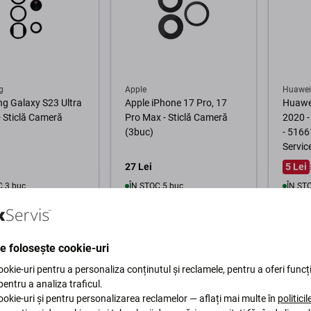
g
Apple
Huawei
g Galaxy S23 Ultra
Apple iPhone 17 Pro, 17
Huawei
 Sticlă Cameră
Pro Max - Sticlă Cameră
2020 -
(3buc)
- 516
Servic
27 Lei
5 Lei
C 3 buc
ÎN STOC 5 buc
ÎN ST
În coș
În coș
te folosește cookie-uri
okie-uri pentru a personaliza conținutul și reclamele, pentru a oferi funcți
 pentru a analiza traficul.
okie-uri și pentru personalizarea reclamelor — aflați mai multe în
politici