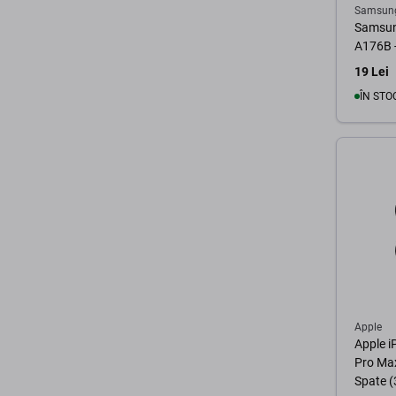
Samsun
Samsun
A176B -
19 Lei
ÎN STO
Apple
Apple i
Pro Max
Spate (