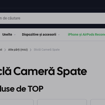
Unelte
Dispozitive și accesorii
iPhone și AirPods Recon
bil
Alte părți (mici)
Sticlă Cameră Spate
iclă Cameră Spate
duse de TOP