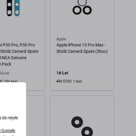
Apple
 P30 Pro, P30 Pro
Apple iPhone 15 Pro Max -
 Sticlă Cameră Spate
Sticlă Cameră Spate (3buc)
61NEA Genuine
e Pack
16 Lei
22 Lei
OC 10+ buc
ÎN STOC 1 buc
În coș
În coș
i de rețele
le Google
.