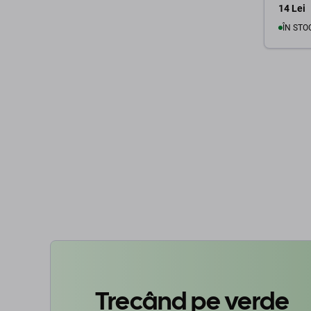
14 Lei
ÎN STO
Trecând pe verde