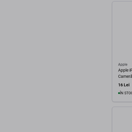
Apple
Apple i
Cameră
16 Lei
ÎN STO