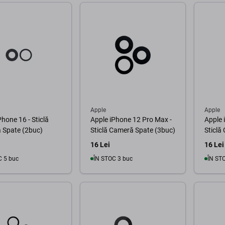
În coș
În coș
Apple
Apple
Phone 16 - Sticlă
Apple iPhone 12 Pro Max -
Apple 
 Spate (2buc)
Sticlă Cameră Spate (3buc)
Sticlă
16 Lei
16 Lei
C 5 buc
ÎN STOC 3 buc
ÎN ST
În coș
În coș