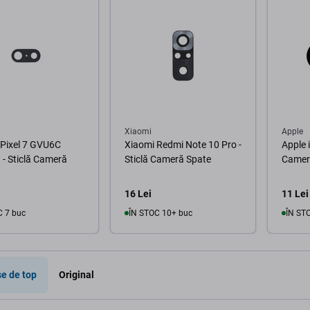
Xiaomi
Apple
 Pixel 7 GVU6C
Xiaomi Redmi Note 10 Pro -
Apple 
- Sticlă Cameră
Sticlă Cameră Spate
Camer
16 Lei
11 Lei
C 7 buc
ÎN STOC 10+ buc
ÎN ST
În coș
În coș
e de top
Original