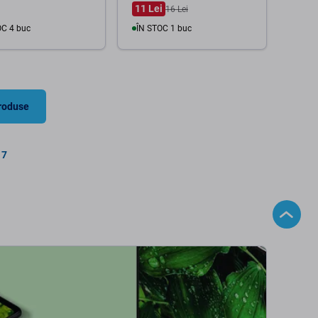
11 Lei
16 Lei
OC 4 buc
ÎN STOC 1 buc
În coș
În coș
produse
17