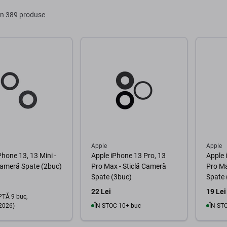
in 389 produse
Apple
Apple
Phone 13, 13 Mini -
Apple iPhone 13 Pro, 13
Apple 
Cameră Spate (2buc)
Pro Max - Sticlă Cameră
Pro Ma
Spate (3buc)
Spate 
22 Lei
19 Lei
TĂ 9 buc,
2026)
ÎN STOC 10+ buc
ÎN ST