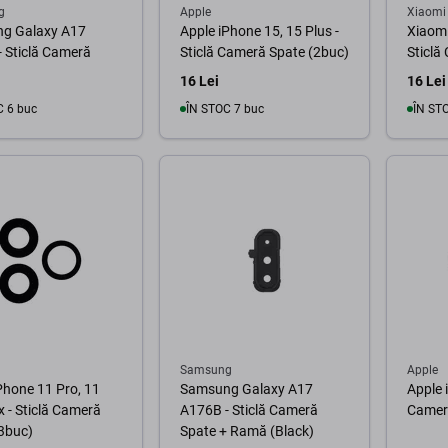
g
Apple
Xiaomi
g Galaxy A17
Apple iPhone 15, 15 Plus -
Xiaomi
 Sticlă Cameră
Sticlă Cameră Spate (2buc)
Sticlă
16 Lei
16 Lei
C 6 buc
ÎN STOC 7 buc
ÎN ST
În coș
În coș
Samsung
Apple
Phone 11 Pro, 11
Samsung Galaxy A17
Apple 
 - Sticlă Cameră
A176B - Sticlă Cameră
Camer
3buc)
Spate + Ramă (Black)