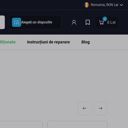
Romania, RON Lei
0
0 Lei
Alegeți un dispozitiv
diționate
Instrucțiuni de reparare
Blog