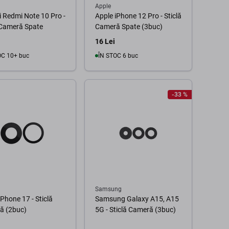
Apple
 Redmi Note 10 Pro -
Apple iPhone 12 Pro - Sticlă
 Cameră Spate
Cameră Spate (3buc)
16 Lei
OC 10+ buc
ÎN STOC 6 buc
În coș
În coș
-33 %
Samsung
iPhone 17 - Sticlă
Samsung Galaxy A15, A15
ă (2buc)
5G - Sticlă Cameră (3buc)