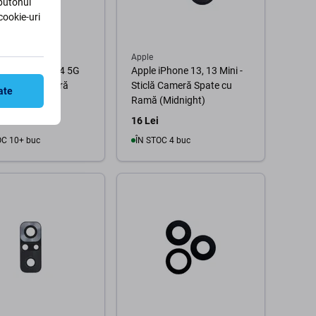
 butonul
cookie-uri
ng
Apple
ng Galaxy A54 5G
Apple iPhone 13, 13 Mini -
- Sticlă Cameră
Sticlă Cameră Spate cu
ate
Ramă (Midnight)
16 Lei
OC 10+ buc
ÎN STOC 4 buc
În coș
În coș