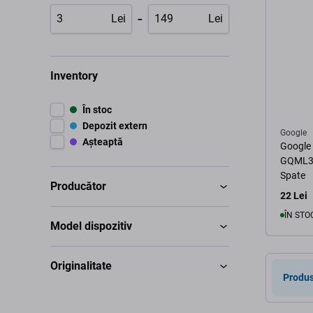
-
Lei
Lei
Inventory
În stoc
Depozit extern
Google
Așteaptă
Google
GQML3 
Spate
Producător
22 Lei
ÎN STO
Model dispozitiv
Originalitate
Produs