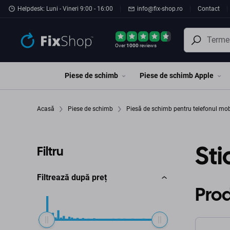
Preskočiť na hlavný obsah
Helpdesk: Luni - Vineri 9:00 - 16:00
info@fix-shop.ro
Contact
Over
1000
reviews
Piese de schimb
Piese de schimb Apple
Acasă
Piese de schimb
Piesă de schimb pentru telefonul mo
St
Filtru
Filtrează după preț
Pro