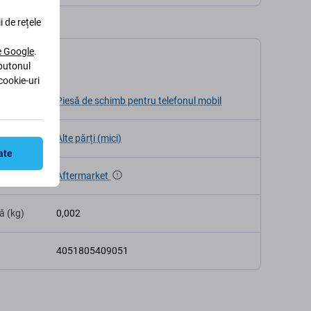
i de rețele
le Google
.
ații
 butonul
cookie-uri
v
Piesă de schimb pentru telefonul mobil
Alte părți (mici)
ate
Aftermarket
ă (kg)
0,002
4051805409051