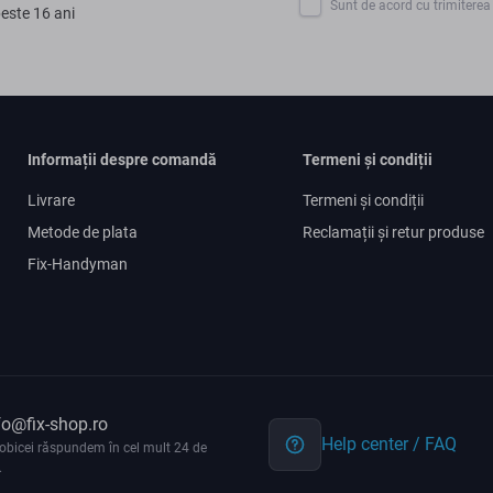
Sunt de acord cu trimiterea 
peste 16 ani
Informații despre comandă
Termeni și condiții
Livrare
Termeni și condiții
Metode de plata
Reclamații și retur produse
Fix-Handyman
fo@fix-shop.ro
Help center / FAQ
obicei răspundem în cel mult 24 de
.