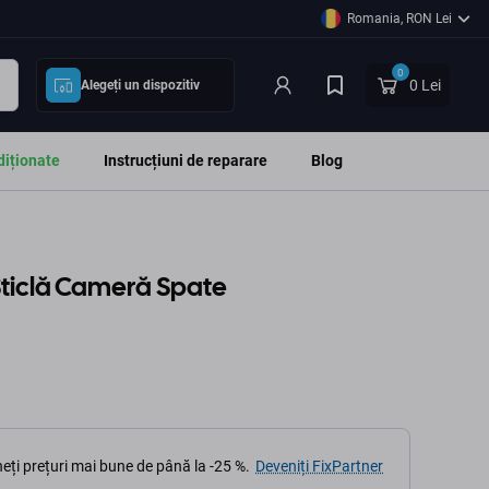
Romania, RON Lei
0
0 Lei
Alegeți un dispozitiv
diționate
Instrucțiuni de reparare
Blog
 Sticlă Cameră Spate
eți prețuri mai bune de până la -25 %.
Deveniți FixPartner