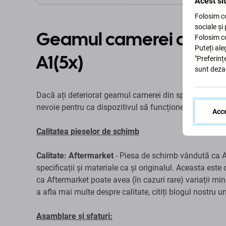
Acest si
Folosim co
sociale și
Geamul camerei din sp
Folosim co
Puteți ale
A1(5x)
"Preferinț
sunt deza
Dacă ați deteriorat geamul camerei din spate de pe Xi
nevoie pentru ca dispozitivul să funcționeze din nou și
Acce
Calitatea pieselor de schimb
Calitate: Aftermarket
- Piesa de schimb vândută ca Af
specificații și materiale ca și originalul. Aceasta este 
ca Aftermarket poate avea (în cazuri rare) variații min
a afla mai multe despre calitate, citiți blogul nostru 
Asamblare și sfaturi: