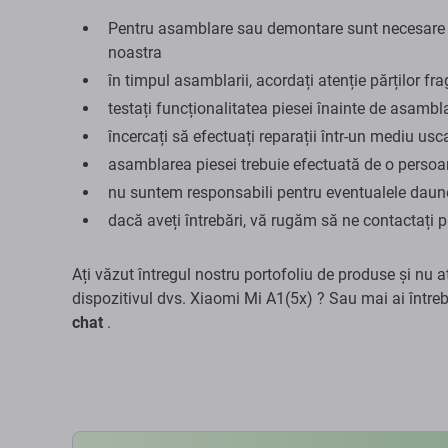
Pentru asamblare sau demontare sunt necesare sc
noastra
în timpul asamblarii, acordați atenție părților fra
testați funcționalitatea piesei înainte de asambl
încercați să efectuați reparații într-un mediu usca
asamblarea piesei trebuie efectuată de o persoan
nu suntem responsabili pentru eventualele daune 
dacă aveți întrebări, vă rugăm să ne contactați 
Ați văzut întregul nostru portofoliu de produse și nu a
dispozitivul dvs. Xiaomi Mi A1(5x) ? Sau mai ai între
chat
.