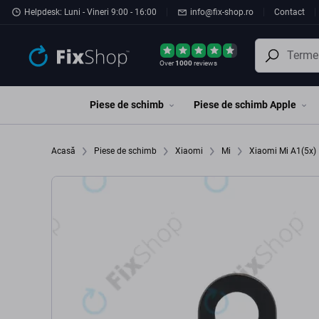
Preskočiť na hlavný obsah
Helpdesk: Luni - Vineri 9:00 - 16:00
info@fix-shop.ro
Contact
Over
1000
reviews
Piese de schimb
Piese de schimb Apple
Acasă
Piese de schimb
Xiaomi
Mi
Xiaomi Mi A1(5x)