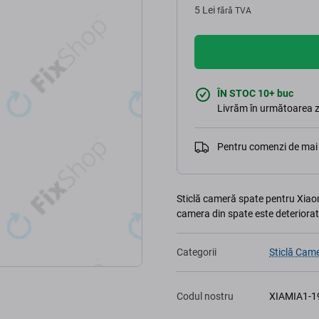
5 Lei
fără TVA
ÎN STOC 10+ buc
Livrăm în următoarea z
Pentru comenzi de mai 
Sticlă cameră spate pentru Xiaom
camera din spate este deteriorat
Categorii
Sticlă Cam
Codul nostru
XIAMIA1-1