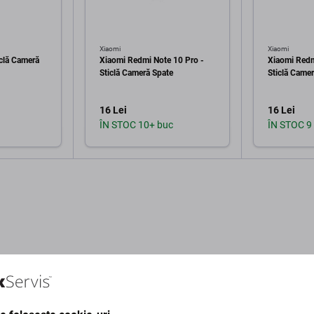
Xiaomi
Xiaomi
iclă Cameră
Xiaomi Redmi Note 10 Pro -
Xiaomi Redm
Sticlă Cameră Spate
Sticlă Came
16 Lei
16 Lei
ÎN STOC 10+ buc
ÎN STOC 9
în coș
Adaugă în coș
Ad
Descriere și specificații
Calitate
Livrare și returu