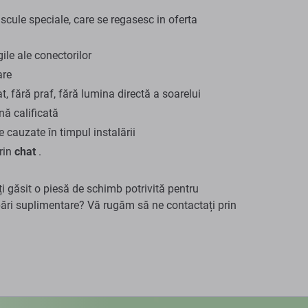
ule speciale, care se regasesc in oferta
gile ale conectorilor
are
t, fără praf, fără lumina directă a soarelui
ă calificată
cauzate în timpul instalării
prin
chat
.
ți găsit o piesă de schimb potrivită pentru
bări suplimentare? Vă rugăm să ne contactați prin