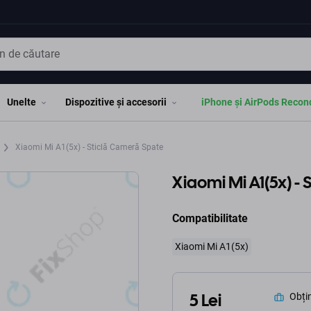
Unelte
Dispozitive și accesorii
iPhone și AirPods Recon
Xiaomi Mi A1(5x) - Sticlă Cameră Spate
Xiaomi Mi A1(5x) -
Compatibilitate
Xiaomi Mi A1(5x)
5 Lei
Obțin