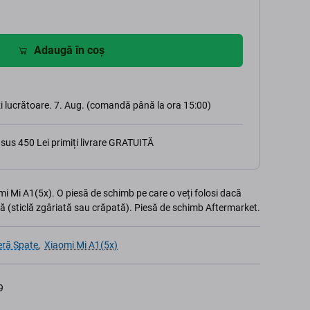
Adaugă în coș
i lucrătoare. 7. Aug. (comandă până la ora 15:00)
sus 450 Lei primiți livrare GRATUITĂ
i Mi A1(5x). O piesă de schimb pe care o veți folosi dacă
ă (sticlă zgâriată sau crăpată). Piesă de schimb Aftermarket.
eră Spate
,
Xiaomi Mi A1(5x)
9