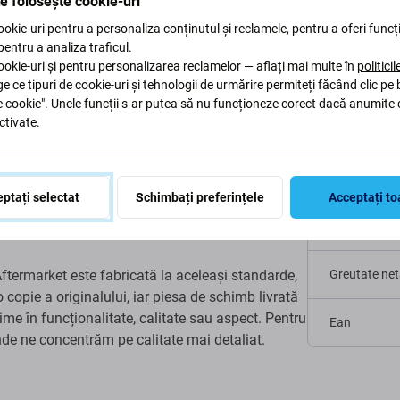
te folosește cookie-uri
okie-uri pentru a personaliza conținutul și reclamele, pentru a oferi funcți
 pentru a analiza traficul.
ate pentru Xiaomi Mi
okie-uri și pentru personalizarea reclamelor — aflați mai multe în
politici
Specific
ge ce tipuri de cookie-uri și tehnologii de urmărire permiteți făcând clic pe
e cookie". Unele funcții s-ar putea să nu funcționeze corect dacă anumite 
ctivate.
Tip dispoziti
aomi Mi A1(5x) , aceasta este piesa de care aveți
Categorie
 fără deteriorare.
ptați selectat
Schimbați preferințele
Acceptați to
Originalitate
termarket este fabricată la aceleași standarde,
Greutate net
o copie a originalului, iar piesa de schimb livrată
ime în funcționalitate, calitate sau aspect. Pentru
Ean
unde ne concentrăm pe calitate mai detaliat.