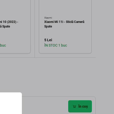
Xiaomi
Xiaomi
i 10 (2022) -
Xiaomi Mi 11i - Sticlă Cameră
Xiaom
ră Spate
Spate
Sticlă
5 Lei
16 Le
 buc
ÎN STOC 1 buc
În st
augă în coș
Adaugă în coș
ri
În coș