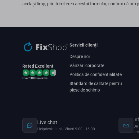
același timp, prin trimiterea acestui formular, confirm că am 
Servicii clienți
Despre noi
Vânzări corporate
Rated Excellent
Politica de confidențialitate
Over
1000
reviews
Standard de calitate pentru
piese de schimb
in
Live chat
De 
Helpdesk: Luni - Vineri 9:00 - 16:00
ore