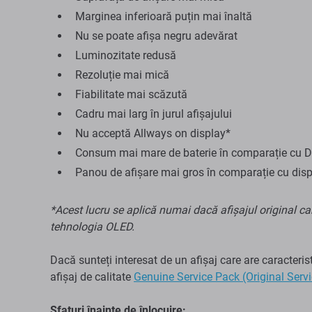
Marginea inferioară puțin mai înaltă
Nu se poate afișa negru adevărat
Luminozitate redusă
Rezoluție mai mică
Fiabilitate mai scăzută
Cadru mai larg în jurul afișajului
Nu acceptă Allways on display*
Consum mai mare de baterie în comparație cu Di
Panou de afișare mai gros în comparație cu disp
*Acest lucru se aplică numai dacă afișajul original car
tehnologia OLED.
Dacă sunteți interesat de un afișaj care are caracteri
afișaj de calitate
Genuine Service Pack (Original Serv
Sfaturi înainte de înlocuire: