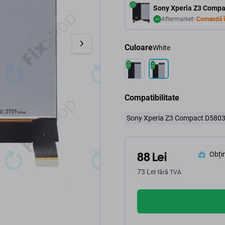
Sony Xperia Z3 Compac
Aftermarket
Comandă î
Culoare
White
Compatibilitate
Sony Xperia Z3 Compact D580
88 Lei
Obțin
73 Lei
fără TVA