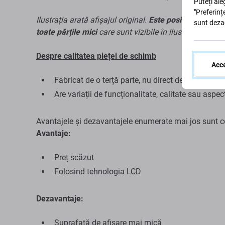
Puteți ale
"Preferinț
Ilustrația arată afișajul original.
Este posibil ca afișa
sunt deza
toate părțile mici
care sunt vizibile în ilustrație.
Despre calitatea pieței de schimb
Acce
Fabricat de o terță parte, nu direct de producăto
Are variații de funcționalitate, calitate sau aspec
Avantajele și dezavantajele enumerate mai jos sunt co
Avantaje:
Preț scăzut
Folosind tehnologia LCD
Dezavantaje:
Suprafață de afișare mai mică