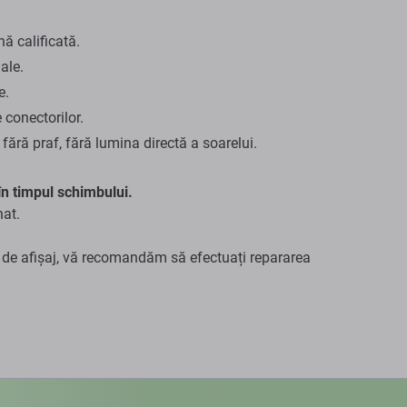
ă calificată.
ale.
e.
e conectorilor.
 fără praf, fără lumina directă a soarelui.
n timpul schimbului.
hat.
 de afișaj, vă recomandăm să efectuați repararea