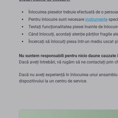
Înlocuirea pieselor trebuie efectuată de o persoan
Pentru înlocuire sunt necesare
instrumente
speci
Testați funcționalitatea piesei înainte de înlocuir
Când înlocuiți, acordați atenție părților fragile al
Încercați să înlocuiți piesa într-un mediu uscat și
Nu suntem responsabili pentru nicio daune cauzate î
Dacă aveți întrebări, vă rugăm să ne contactați prin c
Dacă nu aveți experiență în înlocuirea unui ansamblu
dispozitivului la un centru de service.