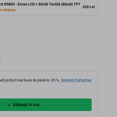
t D5803 - Ecran LCD + Sticlă Tactilă (Black) TFT
220 Lei
n așteptare
3
eți prețuri mai bune de până la -25 %.
Deveniți FixPartner
Adaugă în coș