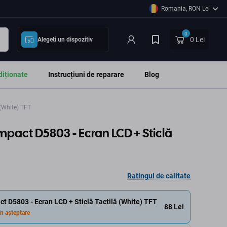
Romania, RON Lei
0
0 Lei
Alegeți un dispozitiv
diționate
Instrucțiuni de reparare
Blog
(White) TFT
pact D5803 - Ecran LCD + Sticlă
Ratingul de calitate
t D5803 - Ecran LCD + Sticlă Tactilă (White) TFT
88 Lei
n așteptare