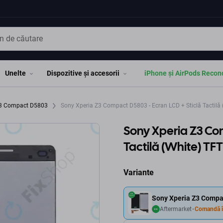
Unelte
Dispozitive și accesorii
iPhone și AirPods Recon
Z3 Compact D5803
Sony Xperia Z3 Compact D5803 - Ecran LCD + Sticlă Tactilă 
Sony Xperia Z3 Com
Tactilă (White) TFT
Variante
Sony Xperia Z3 Compac
Aftermarket
Comandă î