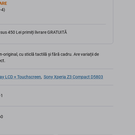
ARE
-4)
sus 450 Lei primiți livrare GRATUITĂ
riginal, cu sticlă tactilă și fără cadru. Are variații de
ect.
lay LCD + Touchscreen
,
Sony Xperia Z3 Compact D5803
-1
60