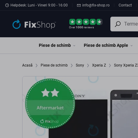
Preskočiť na hlavný obsah
Helpdesk: Luni - Vineri 9:00 - 16:00
info@fix-shop.ro
Contact
Over
1000
reviews
Piese de schimb
Piese de schimb Apple
Acasă
Piese de schimb
Sony
Xperia Z
Sony Xperia 