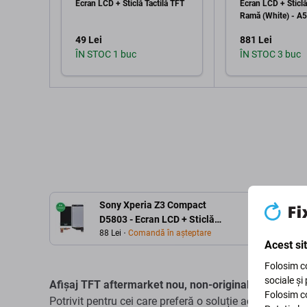
Ecran LCD + Sticlă Tactilă TFT
Ecran LCD + Sticlă
Ramă (White) - 
Genuine Service P
49 Lei
881 Lei
ÎN STOC 1 buc
ÎN STOC 3 buc
Adaugă în coș
Adaugă 
Sony Xperia Z3 Compact
D5803 - Ecran LCD + Sticlă
Tactilă (White) TFT
88 Lei
Comandă în așteptare
Acest si
Folosim co
sociale și
Afișaj TFT aftermarket nou, non-original, cu sticlă ta
Folosim co
Potrivit pentru cei care preferă o soluție accesibilă și