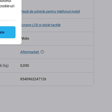
 butonul
cookie-uri
v
Piesă de schimb pentru telefonul mobil
Ecrane LCD și sticle tactile
ate
White
Aftermarket
ă (kg)
0,050
8540962247126