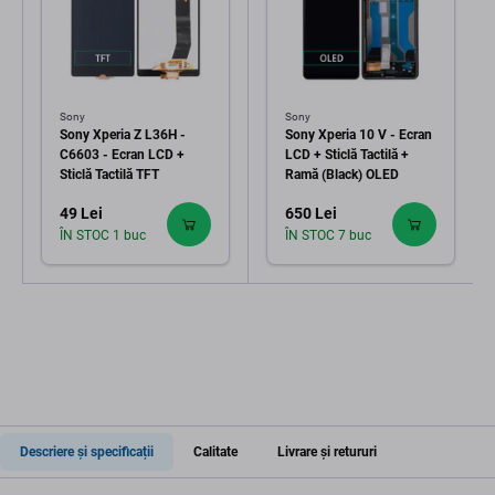
Sony
Sony
Sony Xperia Z L36H -
Sony Xperia 10 V - Ecran
C6603 - Ecran LCD +
LCD + Sticlă Tactilă +
Sticlă Tactilă TFT
Ramă (Black) OLED
49 Lei
650 Lei
ÎN STOC 1 buc
ÎN STOC 7 buc
Descriere și specificații
Calitate
Livrare și retururi