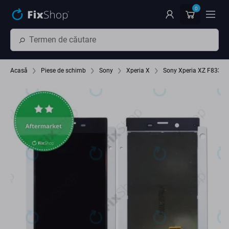
Preskočiť na hlavný obsah
0
Acasă
Piese de schimb
Sony
Xperia X
Sony Xperia XZ F8331