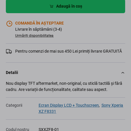
Adaugă în coș
COMANDĂ ÎN AȘTEPTARE
Livrare în săptămâni (3-4)
Urmăriți disponibilitatea
Pentru comenzi de mai sus 450 Lei primiți livrare GRATUITĂ
Detalii
Nou display TFT aftermarket, non-original, cu sticlă tactilă și fără
cadru. Are variații de funcționalitate, calitate sau aspect.
Categorii
Ecran Display LCD + Touchscreen
,
Sony Xperia
XZ F8331
Codul nostru
SXXZF8-01