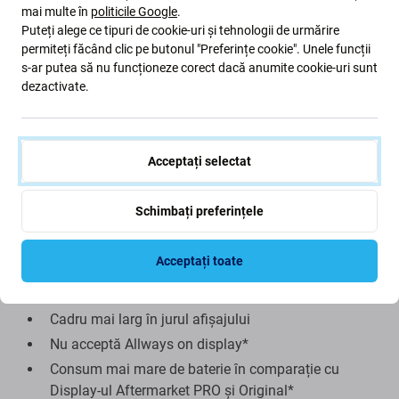
Avantaje:
mai multe în
politicile Google
.
Puteți alege ce tipuri de cookie-uri și tehnologii de urmărire
permiteți făcând clic pe butonul "Preferințe cookie". Unele funcții
Preț scăzut
s-ar putea să nu funcționeze corect dacă anumite cookie-uri sunt
Folosind tehnologia LCD
dezactivate.
Dezavantaje:
Acceptați selectat
Suprafață de afișare mai mică
Marginea inferioară puțin mai înaltă
Schimbați preferințele
Nu se poate afișa negru adevărat
Luminozitate redusă
Acceptați toate
Rezoluție mai mică
Fiabilitate mai scăzută
Cadru mai larg în jurul afișajului
Nu acceptă Allways on display*
Consum mai mare de baterie în comparație cu
Display-ul Aftermarket PRO și Original*