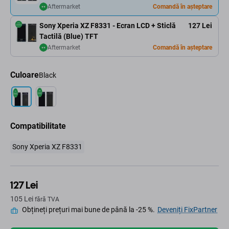
Aftermarket
Comandă în așteptare
Sony Xperia XZ F8331 - Ecran LCD + Sticlă
127 Lei
Tactilă (Blue) TFT
Aftermarket
Comandă în așteptare
Culoare
Black
Compatibilitate
Sony Xperia XZ F8331
127 Lei
105 Lei
fără TVA
Obțineți prețuri mai bune de până la -25 %.
Deveniți FixPartner