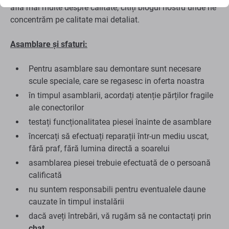
afla mai multe despre calitate, citiți blogul nostru unde ne
concentrăm pe calitate mai detaliat.
Asamblare și sfaturi:
Pentru asamblare sau demontare sunt necesare
scule speciale, care se regasesc in oferta noastra
în timpul asamblarii, acordați atenție părților fragile
ale conectorilor
testați funcționalitatea piesei înainte de asamblare
încercați să efectuați reparații într-un mediu uscat,
fără praf, fără lumina directă a soarelui
asamblarea piesei trebuie efectuată de o persoană
calificată
nu suntem responsabili pentru eventualele daune
cauzate în timpul instalării
dacă aveți întrebări, vă rugăm să ne contactați prin
chat
.