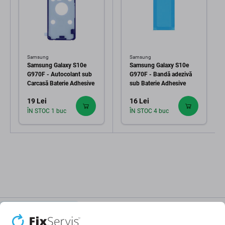
Samsung
Samsung
Samsung Galaxy S10e
Samsung Galaxy S10e
G970F - Autocolant sub
G970F - Bandă adezivă
Carcasă Baterie Adhesive
sub Baterie Adhesive
19 Lei
16 Lei
ÎN STOC 1 buc
ÎN STOC 4 buc
Descriere și specificații
Calitate
Livrare și retururi
Recenzii (2)