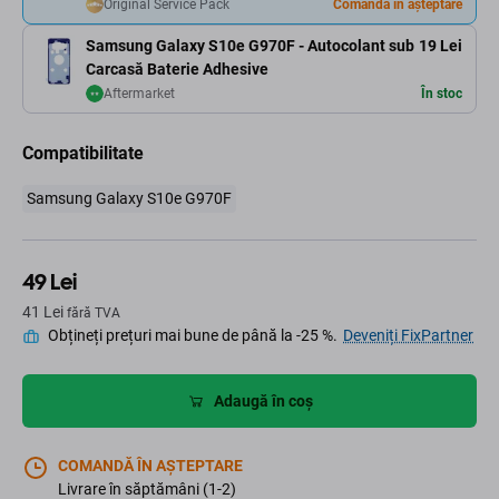
Original Service Pack
Comandă în așteptare
Samsung Galaxy S10e G970F - Autocolant sub
19 Lei
Carcasă Baterie Adhesive
Aftermarket
În stoc
Compatibilitate
Samsung Galaxy S10e G970F
49 Lei
41 Lei
fără TVA
Obțineți prețuri mai bune de până la -25 %.
Deveniți FixPartner
Adaugă în coș
COMANDĂ ÎN AȘTEPTARE
Livrare în săptămâni (1-2)