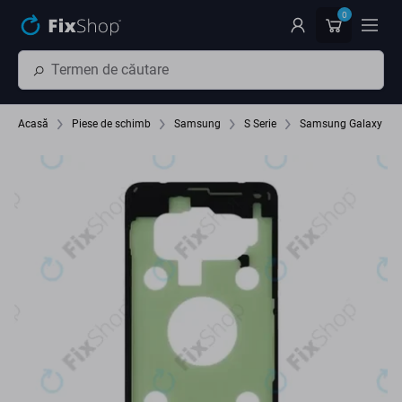
Preskočiť na hlavný obsah
0
Acasă
Piese de schimb
Samsung
S Serie
Samsung Galaxy S1