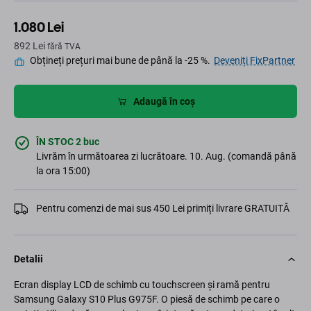
1.080 Lei
892 Lei
fără TVA
Obțineți prețuri mai bune de până la -25 %.
Deveniți FixPartner
Adaugă în coș
ÎN STOC 2 buc
Livrăm în următoarea zi lucrătoare. 10. Aug. (comandă până
la ora 15:00)
Pentru comenzi de mai sus 450 Lei primiți livrare GRATUITĂ
Detalii
Ecran display LCD de schimb cu touchscreen și ramă pentru
Samsung Galaxy S10 Plus G975F. O piesă de schimb pe care o