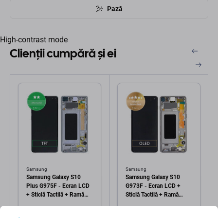
Pază
High-contrast mode
Clienții cumpără și ei
Samsung
Samsung
Samsung Galaxy S10
Samsung Galaxy S10
Plus G975F - Ecran LCD
G973F - Ecran LCD +
+ Sticlă Tactilă + Ramă
Sticlă Tactilă + Ramă
(Prism Black) TFT
(Prism Black) - GH82-
303 Lei
1.047 Lei
18850A, GH82-18835A,