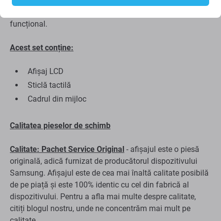
Samsung Galaxy S10 Plus G975F , aceasta este piesa de
care aveți nevoie pentru a vă readuce dispozitivul complet
funcțional.
Acest set conține:
Afișaj LCD
Sticlă tactilă
Cadrul din mijloc
Calitatea pieselor de schimb
Calitate: Pachet Service Original
- afișajul este o piesă
originală, adică furnizat de producătorul dispozitivului
Samsung. Afișajul este de cea mai înaltă calitate posibilă
de pe piață și este 100% identic cu cel din fabrică al
dispozitivului. Pentru a afla mai multe despre calitate,
citiți blogul nostru, unde ne concentrăm mai mult pe
calitate.