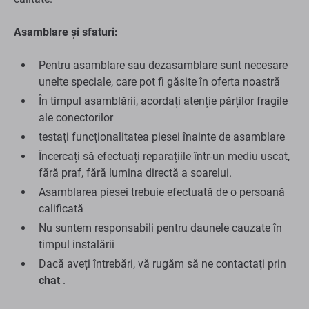
Asamblare și sfaturi:
Pentru asamblare sau dezasamblare sunt necesare
unelte speciale, care pot fi găsite în oferta noastră
În timpul asamblării, acordați atenție părților fragile
ale conectorilor
testați funcționalitatea piesei înainte de asamblare
Încercați să efectuați reparațiile într-un mediu uscat,
fără praf, fără lumina directă a soarelui.
Asamblarea piesei trebuie efectuată de o persoană
calificată
Nu suntem responsabili pentru daunele cauzate în
timpul instalării
Dacă aveți întrebări, vă rugăm să ne contactați prin
chat
.