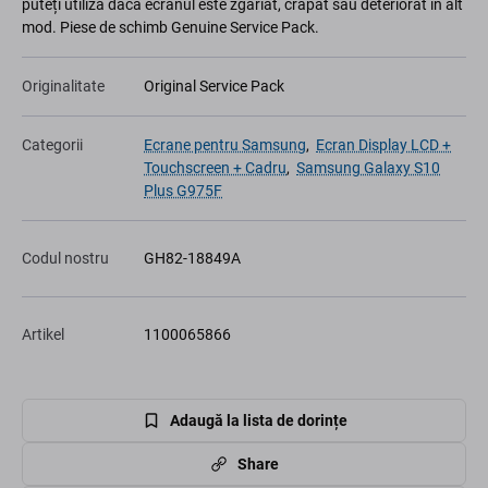
puteți utiliza dacă ecranul este zgâriat, crăpat sau deteriorat în alt
mod. Piese de schimb Genuine Service Pack.
Originalitate
Original Service Pack
Categorii
Ecrane pentru Samsung
,
Ecran Display LCD +
Touchscreen + Cadru
,
Samsung Galaxy S10
Plus G975F
Codul nostru
GH82-18849A
Artikel
1100065866
Adaugă la lista de dorințe
Share