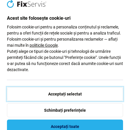
GH82-18860A Genuine
ÎN STOC 8 buc
COMANDĂ ÎN
Service Pack
AȘTEPTARE
Acest site folosește cookie-uri
Folosim cookie-uri pentru a personaliza conținutul și reclamele,
pentru a oferi funcții de rețele sociale și pentru a analiza traficul.
Folosim cookie-uri și pentru personalizarea reclamelor — aflați
mai multe în
politicile Google
.
Puteți alege ce tipuri de cookie-uri și tehnologii de urmărire
permiteți făcând clic pe butonul "Preferințe cookie". Unele funcții
s-ar putea să nu funcționeze corect dacă anumite cookie-uri sunt
Descriere și specificații
Calitate
Livrare și retururi
dezactivate.
Ecran LCD + sticlă tactilă + ramă
Acceptați selectat
pentru Samsung Galaxy S10 Plus
G975F
Schimbați preferințele
Dacă aveți un ecran LCD sau o sticlă tactilă deteriorată la
Acceptați toate