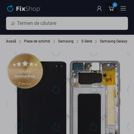
Preskočiť na hlavný obsah
0
Acasă
Piese de schimb
Samsung
S Serie
Samsung Galaxy S10