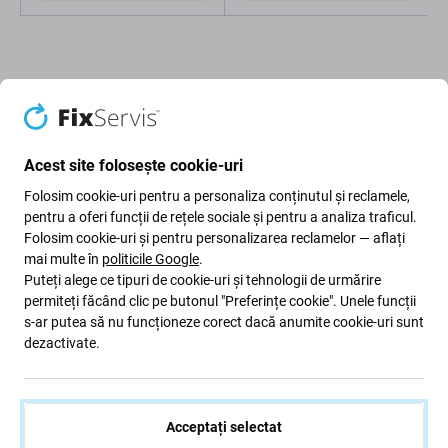
Acest site folosește cookie-uri
Descriere și specificații
Calitate
Livrare și retururi
Folosim cookie-uri pentru a personaliza conținutul și reclamele,
pentru a oferi funcții de rețele sociale și pentru a analiza traficul.
Folosim cookie-uri și pentru personalizarea reclamelor — aflați
Capac baterie pentru Samsung
mai multe în
politicile Google
.
Galaxy S10 G973F
Puteți alege ce tipuri de cookie-uri și tehnologii de urmărire
permiteți făcând clic pe butonul "Preferințe cookie". Unele funcții
s-ar putea să nu funcționeze corect dacă anumite cookie-uri sunt
Dacă dispozitivul dvs. a căzut pe podea și
capacul
dezactivate.
bateriei
de pe dispozitivul dvs. Samsung Galaxy S10
G973F a fost deteriorat, aceasta este piesa de care aveți
nevoie
pentru a o repara.
Acceptați selectat