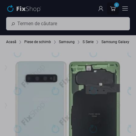
Preskočiť na hlavný obsah
0
Acasă
Piese de schimb
Samsung
S Serie
Samsung Galaxy S1