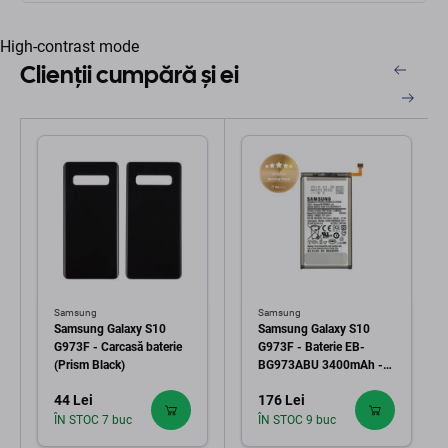
High-contrast mode
Clienții cumpără și ei
Samsung
Samsung
Samsung Galaxy S10
Samsung Galaxy S10
G973F - Carcasă baterie
G973F - Baterie EB-
(Prism Black)
BG973ABU 3400mAh -
GH82-18826A Genuine
44 Lei
176 Lei
Service Pack
ÎN STOC 7 buc
ÎN STOC 9 buc