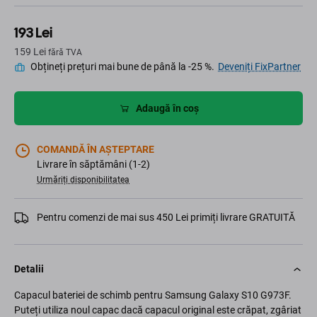
193 Lei
159 Lei
fără TVA
Obțineți prețuri mai bune de până la -25 %.
Deveniți FixPartner
Adaugă în coș
COMANDĂ ÎN AȘTEPTARE
Livrare în săptămâni (1-2)
Urmăriți disponibilitatea
Pentru comenzi de mai sus 450 Lei primiți livrare GRATUITĂ
Detalii
Capacul bateriei de schimb pentru Samsung Galaxy S10 G973F.
Puteți utiliza noul capac dacă capacul original este crăpat, zgâriat