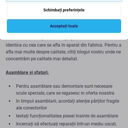
Calitatea pieselor de schimb
Schimbați preferințele
Calitate: Service Pack Genuine
- o piesă de schimb este o
piesă originală, adică furnizată de producătorul
Acceptați toate
echipamentului Samsung. Piesa de schimb este de cea
mai buna calitate posibila de pe piata si este 100%
identica cu cea care se afla in aparat din fabrica. Pentru a
afla mai multe despre calitate, citiți blogul nostru unde ne
concentrăm pe calitate mai detaliat.
Asamblare și sfaturi:
Pentru asamblare sau demontare sunt necesare
scule speciale, care se regasesc in oferta noastra
în timpul asamblarii, acordați atenție părților fragile
ale conectorilor
testați funcționalitatea piesei înainte de asamblare
încercați să efectuați reparații într-un mediu uscat,