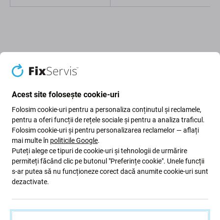
Descriere și specificații
Calitate
Livrare și retururi
Recenzii (1)
Acest site folosește cookie-uri
Folosim cookie-uri pentru a personaliza conținutul și reclamele,
pentru a oferi funcții de rețele sociale și pentru a analiza traficul.
Folosim cookie-uri și pentru personalizarea reclamelor — aflați
Capac baterie pentru Huawei P30
mai multe în
politicile Google
.
ELE-L29 ELE-L09
Puteți alege ce tipuri de cookie-uri și tehnologii de urmărire
permiteți făcând clic pe butonul "Preferințe cookie". Unele funcții
s-ar putea să nu funcționeze corect dacă anumite cookie-uri sunt
Dacă dispozitivul dvs. a căzut pe podea și
capacul
dezactivate.
bateriei
de pe dispozitivul dvs. Huawei P30 ELE-L29 ELE-
L09 a fost deteriorat, aceasta este piesa de care aveți
nevoie
pentru a o repara.