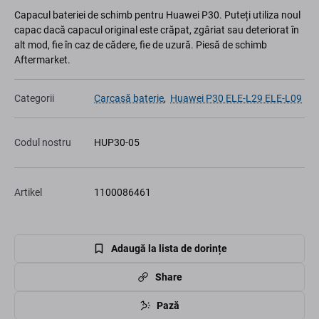
Capacul bateriei de schimb pentru Huawei P30. Puteți utiliza noul
capac dacă capacul original este crăpat, zgâriat sau deteriorat în
alt mod, fie în caz de cădere, fie de uzură. Piesă de schimb
Aftermarket.
Categorii
Carcasă baterie
,
Huawei P30 ELE-L29 ELE-L09
Codul nostru
HUP30-05
Artikel
1100086461
Adaugă la lista de dorințe
Share
Pază