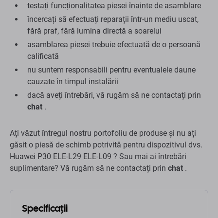
testați funcționalitatea piesei înainte de asamblare
încercați să efectuați reparații într-un mediu uscat,
fără praf, fără lumina directă a soarelui
asamblarea piesei trebuie efectuată de o persoană
calificată
nu suntem responsabili pentru eventualele daune
cauzate în timpul instalării
dacă aveți întrebări, vă rugăm să ne contactați prin
chat
.
Ați văzut întregul nostru portofoliu de produse și nu ați
găsit o piesă de schimb potrivită pentru dispozitivul dvs.
Huawei P30 ELE-L29 ELE-L09 ? Sau mai ai întrebări
suplimentare? Vă rugăm să ne contactați prin
chat
.
Specificații