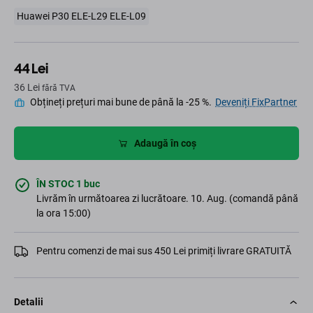
Huawei P30 ELE-L29 ELE-L09
44 Lei
36 Lei
fără TVA
Obțineți prețuri mai bune de până la -25 %.
Deveniți FixPartner
Adaugă în coș
ÎN STOC 1 buc
Livrăm în următoarea zi lucrătoare. 10. Aug. (comandă până
la ora 15:00)
Pentru comenzi de mai sus 450 Lei primiți livrare GRATUITĂ
Detalii