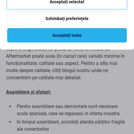
Acceptați selectat
Calitatea pieselor de schimb
Schimbați preferințele
Calitate: Aftermarket
- Piesa de schimb vândută ca
Aftermarket este fabricată la aceleași standarde,
Acceptați toate
specificații și materiale ca și originalul. Aceasta este o
copie a originalului, iar piesa de schimb livrată ca
Aftermarket poate avea (în cazuri rare) variații minime în
funcționalitate, calitate sau aspect. Pentru a afla mai
multe despre calitate, citiți blogul nostru unde ne
concentrăm pe calitate mai detaliat.
Asamblare și sfaturi:
Pentru asamblare sau demontare sunt necesare
scule speciale, care se regasesc in oferta noastra
în timpul asamblarii, acordați atenție părților fragile
ale conectorilor