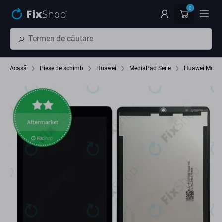
Preskočiť na hlavný obsah
0
Acasă
Piese de schimb
Huawei
MediaPad Serie
Huawei Media