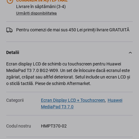
COMANDĂ ÎN AȘTEPTARE
Livrare în săptămâni (3-4)
Urmăriți disponibilitatea
Pentru comenzi de mai sus 450 Lei primiți livrare GRATUITĂ
Detalii
Ecran display LCD de schimb cu touchscreen pentru Huawei
MediaPad T3 7.0 BG2-W09. Un set de înlocuire dacă ecranul este
zgâriat, crăpat sau altfel deteriorat. Setul include un ecran LCD și
o sticlă tactilă. Piese de schimb Aftermarket.
Categorii
Ecran Display LCD + Touchscreen
,
Huawei
MediaPad T3 7.0
Codul nostru
HMPT370-02