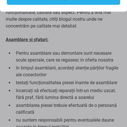
ca Aftermarket având (în cazuri rare) variații minime în
funcționalitate, calitate sau aspect. Pentru a afla mai
multe despre calitate, citiți blogul nostru unde ne
concentrăm pe calitate mai detaliat.
Asamblare și sfaturi:
Pentru asamblare sau demontare sunt necesare
scule speciale, care se regasesc in oferta noastra
în timpul asamblarii, acordați atenție părților fragile
ale conectorilor
testați funcționalitatea piesei înainte de asamblare
încercați să efectuați reparații într-un mediu uscat,
fără praf, fără lumina directă a soarelui
asamblarea piesei trebuie efectuată de o persoană
calificată
nu suntem responsabili pentru eventualele daune
cauzate în timpul instalării