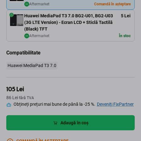
Aftermarket
Comandă în așteptare
Huawei MediaPad T3 7.0 BG2-U01, BG2-U03
5 Lei
(3G LTE Version) - Ecran LCD + Sticlă Tactilă
(Black) TFT
Aftermarket
În stoc
Compatibilitate
Huawei MediaPad T3 7.0
105 Lei
86 Lei
fără TVA
Obțineți prețuri mai bune de până la -25 %.
Deveniți FixPartner
Adaugă în coș