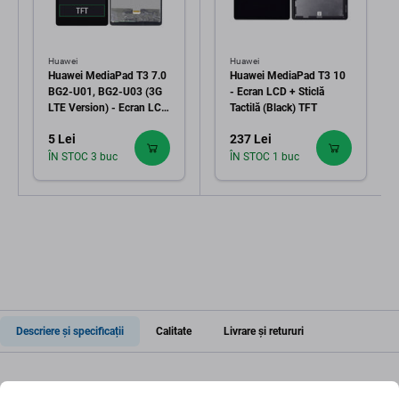
Huawei
Huawei
Huawei MediaPad T3 7.0
Huawei MediaPad T3 10
BG2-U01, BG2-U03 (3G
- Ecran LCD + Sticlă
LTE Version) - Ecran LCD
Tactilă (Black) TFT
+ Sticlă Tactilă (Black)
5 Lei
237 Lei
TFT
ÎN STOC 3 buc
ÎN STOC 1 buc
Descriere și specificații
Calitate
Livrare și retururi