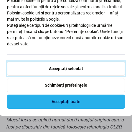
Folosim cookie-uri pentru a personaliza conținutul și reclamele,
pentru a oferi funcții de rețele sociale și pentru a analiza traficul.
Avantajele și dezavantajele enumerate mai jos sunt
Folosim cookie-uri și pentru personalizarea reclamelor — aflați
mai multe în
politicile Google
.
comparate cu afișajul producătorului original.
Puteți alege ce tipuri de cookie-uri și tehnologii de urmărire
Avantaje:
permiteți făcând clic pe butonul "Preferințe cookie". Unele funcții
s-ar putea să nu funcționeze corect dacă anumite cookie-uri sunt
Senzor de proximitate și iluminare
dezactivate.
Unghiuri de vizualizare mai bune decât cu un display
TFT aftermarket
Luminozitate și contrast mai bune decât cu un afișaj
Acceptați selectat
TFT aftermarket
Suportă Always On Display*
Schimbați preferințele
Consum mai mic de baterie în comparație cu un
afișaj TFT aftermarket
Acceptați toate
Preț scăzut
*Acest lucru se aplică numai dacă afișajul original care a
fost pe dispozitiv din fabrică folosește tehnologia OLED.