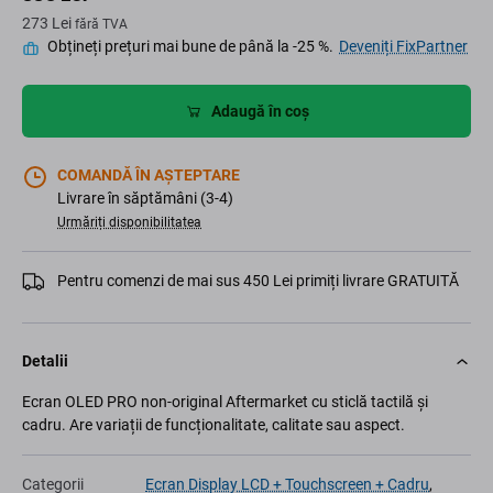
273 Lei
fără TVA
Obțineți prețuri mai bune de până la -25 %.
Deveniți FixPartner
Adaugă în coș
COMANDĂ ÎN AȘTEPTARE
Livrare în săptămâni (3-4)
Urmăriți disponibilitatea
Pentru comenzi de mai sus 450 Lei primiți livrare GRATUITĂ
Detalii
Ecran OLED PRO non-original Aftermarket cu sticlă tactilă și
cadru. Are variații de funcționalitate, calitate sau aspect.
Categorii
Ecran Display LCD + Touchscreen + Cadru
,