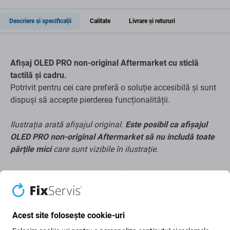
Descriere și specificații
Calitate
Livrare și retururi
Afișaj OLED PRO non-original Aftermarket cu sticlă
tactilă și cadru.
Potrivit pentru cei care preferă o soluție accesibilă și sunt
dispuși să accepte pierderea funcționalității.
Ilustrația arată afișajul original.
Este posibil ca afișajul
OLED PRO non-original Aftermarket să nu includă toate
părțile mici
care sunt vizibile în ilustrație.
Despre Aftermarket PRO Quality
Fabricat de o terță parte, nu direct de producătorul
echipamentului.
Acest site folosește cookie-uri
Are variații de funcționalitate, calitate sau aspect.