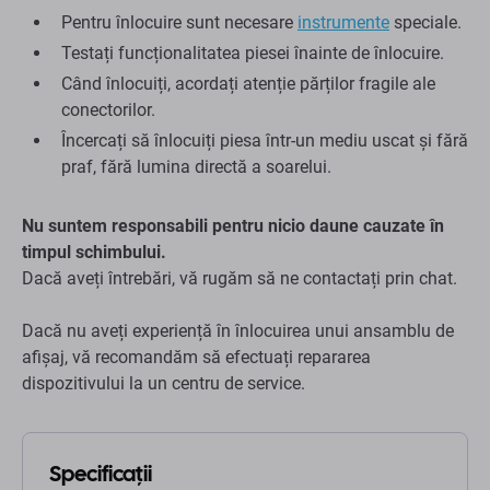
Pentru înlocuire sunt necesare
instrumente
speciale.
Testați funcționalitatea piesei înainte de înlocuire.
Când înlocuiți, acordați atenție părților fragile ale
conectorilor.
Încercați să înlocuiți piesa într-un mediu uscat și fără
praf, fără lumina directă a soarelui.
Nu suntem responsabili pentru nicio daune cauzate în
timpul schimbului.
Dacă aveți întrebări, vă rugăm să ne contactați prin chat.
Dacă nu aveți experiență în înlocuirea unui ansamblu de
afișaj, vă recomandăm să efectuați repararea
dispozitivului la un centru de service.
Specificații