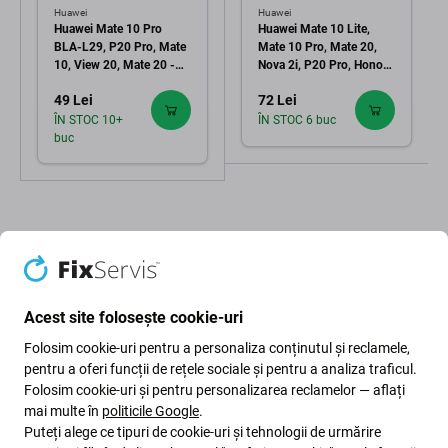
Huawei
Huawei
Huawei Mate 10 Pro
Huawei Mate 10 Lite,
BLA-L29, P20 Pro, Mate
Mate 10 Pro, Mate 20,
10, View 20, Mate 20 -
Nova 2i, P20 Pro, Honor
Baterie HB436486ECW
View 20 - Baterie
49 Lei
72 Lei
4000mAh
HB436486ECW
3900mAh HQ
ÎN STOC 10+
ÎN STOC 6 buc
buc
Acest site folosește cookie-uri
Descriere și specificații
Calitate
Livrare și retururi
Recenzii (4)
Folosim cookie-uri pentru a personaliza conținutul și reclamele,
pentru a oferi funcții de rețele sociale și pentru a analiza traficul.
Folosim cookie-uri și pentru personalizarea reclamelor — aflați
mai multe în
politicile Google
.
Puteți alege ce tipuri de cookie-uri și tehnologii de urmărire