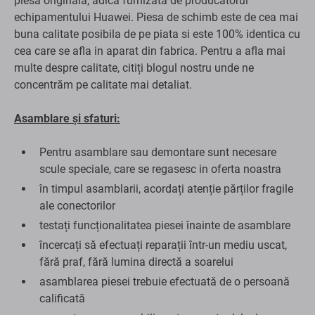
piesă originală, adică furnizată de producătorul
echipamentului Huawei. Piesa de schimb este de cea mai
buna calitate posibila de pe piata si este 100% identica cu
cea care se afla in aparat din fabrica. Pentru a afla mai
multe despre calitate, citiți blogul nostru unde ne
concentrăm pe calitate mai detaliat.
Asamblare și sfaturi:
Pentru asamblare sau demontare sunt necesare
scule speciale, care se regasesc in oferta noastra
în timpul asamblarii, acordați atenție părților fragile
ale conectorilor
testați funcționalitatea piesei înainte de asamblare
încercați să efectuați reparații într-un mediu uscat,
fără praf, fără lumina directă a soarelui
asamblarea piesei trebuie efectuată de o persoană
calificată