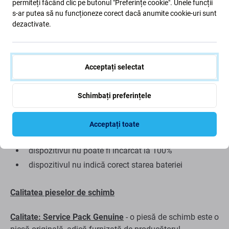
Baterie pentru Huawei Mate 20 HMA-
permiteți făcând clic pe butonul "Preferințe cookie". Unele funcții
s-ar putea să nu funcționeze corect dacă anumite cookie-uri sunt
L29 HMA-L09
dezactivate.
Dacă bateria de pe Huawei Mate 20 HMA-L29 HMA-L09 s-
a umflat sau și-a pierdut capacitatea, trebuie înlocuită.
Acceptați selectat
Când trebuie să înlocuiți bateria?
Schimbați preferințele
bateria este umflată
dispozitivul se descarcă rapid
Acceptați toate
dispozitivul se supraîncălzi
dispozitivul nu poate fi încărcat la 100%
dispozitivul nu indică corect starea bateriei
Calitatea pieselor de schimb
Calitate: Service Pack Genuine
- o piesă de schimb este o