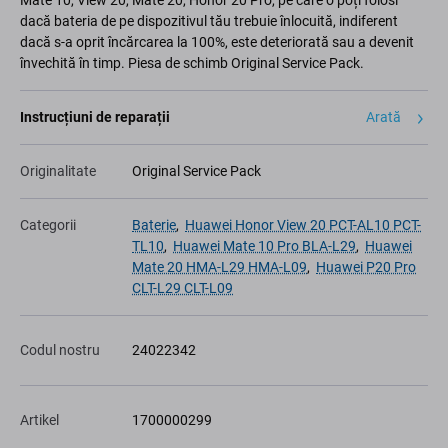
Mate 10, View 20, Mate 20, Honor 20 Pro, pe care o poți folosi
dacă bateria de pe dispozitivul tău trebuie înlocuită, indiferent
dacă s-a oprit încărcarea la 100%, este deteriorată sau a devenit
învechită în timp. Piesa de schimb Original Service Pack.
Instrucțiuni de reparații
Arată
Originalitate
Original Service Pack
Categorii
Baterie
,
Huawei Honor View 20 PCT-AL10 PCT-
TL10
,
Huawei Mate 10 Pro BLA-L29
,
Huawei
Mate 20 HMA-L29 HMA-L09
,
Huawei P20 Pro
CLT-L29 CLT-L09
Codul nostru
24022342
Artikel
1700000299