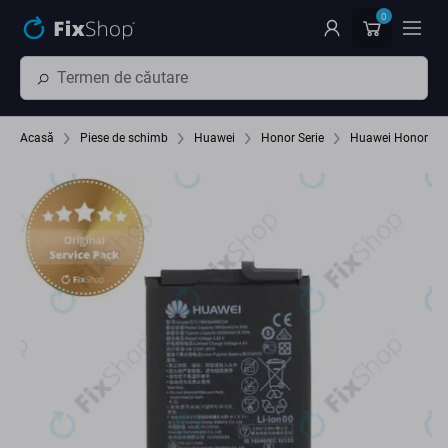
Preskočiť na hlavný obsah
0
Acasă
Piese de schimb
Huawei
Honor Serie
Huawei Honor Vi