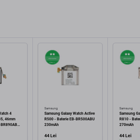
Samsung
Samsung
Watch 4
Samsung Galaxy Watch Active
Samsung Ga
85, 46mm
R500 - Baterie EB-BR500ABU
R810 - Bat
EB-BR890ABY
230mAh
270mAh
05066A
44 Lei
44 Lei
ack