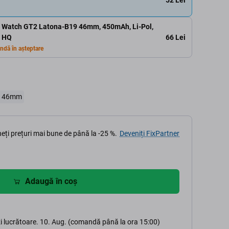
i Watch GT2 Latona-B19 46mm, 450mAh, Li-Pol,
66 Lei
, HQ
dă în așteptare
9 46mm
eți prețuri mai bune de până la -25 %.
Deveniți FixPartner
Adaugă în coș
i lucrătoare. 10. Aug. (comandă până la ora 15:00)