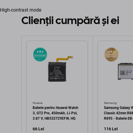
High-contrast mode
Clienții cumpără și ei
Huawei
Samsung
Baterie pentru Huawei Watch
Samsung Galaxy 
3, GT2 Pro, 450mAh, Li-Pol,
Classic 42mm R8
3.87 V, HB532729EFW, HQ
R895 - Baterie 
361mAh - GH43-
66 Lei
116 Lei
Genuine Service P