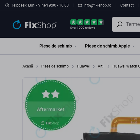
Preskočiť na hlavný obsah
Helpdesk: Luni - Vineri 9:00 - 16:00
info@fix-shop.ro
Contact
Over
1000
reviews
Piese de schimb
Piese de schimb Apple
Acasă
Piese de schimb
Huawei
Alții
Huawei Watch 