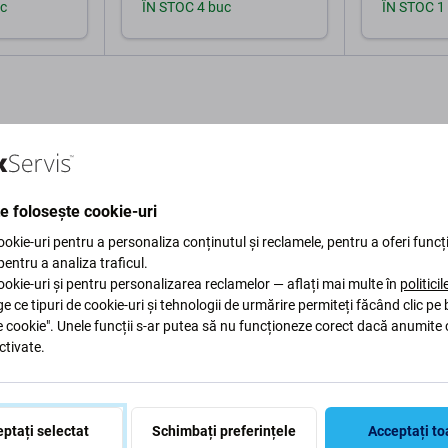
c
ÎN STOC 4 buc
ÎN STOC 1
în coș
Adaugă în coș
Ad
te folosește cookie-uri
okie-uri pentru a personaliza conținutul și reclamele, pentru a oferi funcți
Descriere și specificații
Calitate
Livrare și retururi
R
 pentru a analiza traficul.
okie-uri și pentru personalizarea reclamelor — aflați mai multe în
politici
ge ce tipuri de cookie-uri și tehnologii de urmărire permiteți făcând clic pe
e cookie". Unele funcții s-ar putea să nu funcționeze corect dacă anumite 
ctivate.
 Watch GT2 Latona-
Specific
ptați selectat
Schimbați preferințele
Acceptați to