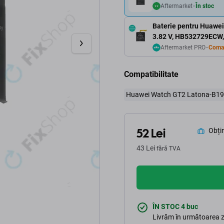
Aftermarket
În stoc
Baterie pentru Huawe
3.82 V, HB532729ECW
Aftermarket PRO
Coman
Compatibilitate
Huawei Watch GT2 Latona-B1
52 Lei
Obțin
43 Lei
fără TVA
ÎN STOC 4 buc
Livrăm în următoarea z