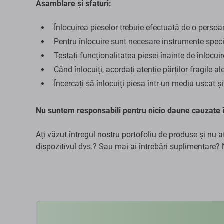
Asamblare și sfaturi:
Înlocuirea pieselor trebuie efectuată de o persoan
Pentru înlocuire sunt necesare instrumente speci
Testați funcționalitatea piesei înainte de înlocuir
Când înlocuiți, acordați atenție părților fragile al
Încercați să înlocuiți piesa într-un mediu uscat și
Nu suntem responsabili pentru nicio daune cauzate î
Ați văzut întregul nostru portofoliu de produse și nu a
dispozitivul dvs.? Sau mai ai întrebări suplimentare? N