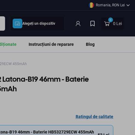
Romania, RON Lei
0
0 Lei
Alegeți un dispozitiv
diționate
Instrucțiuni de reparare
Blog
2729ECW 455mAh
 Latona-B19 46mm - Baterie
5mAh
Ratingul de calitate
tona-B19 46mm - Baterie HB532729ECW 455mAh
52 Lei