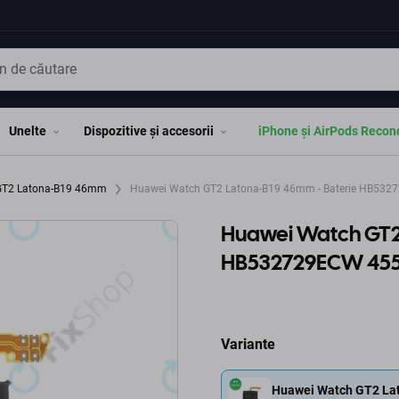
Unelte
Dispozitive și accesorii
iPhone și AirPods Recon
GT2 Latona-B19 46mm
Huawei Watch GT2 Latona-B19 46mm - Baterie HB53
Huawei Watch GT2
HB532729ECW 45
Variante
Huawei Watch GT2 La