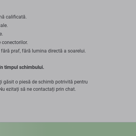
ă calificată.
ale.
e.
e conectorilor.
 fără praf, fără lumina directă a soarelui.
n timpul schimbului.
ți găsit o piesă de schimb potrivită pentru
u ezitați să ne contactați prin chat.