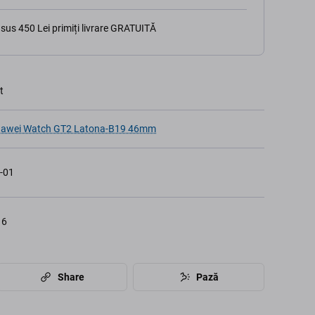
sus 450 Lei primiți livrare GRATUITĂ
t
awei Watch GT2 Latona-B19 46mm
-01
16
Share
Pază