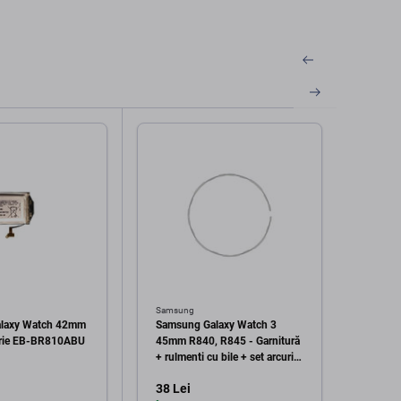
Samsung
Samsu
laxy Watch 42mm
Samsung Galaxy Watch 3
Samsu
erie EB-BR810ABU
45mm R840, R845 - Garnitură
2 44m
+ rulmenti cu bile + set arcuri -
BR82
GH82-23139A Genuine
38 Lei
38 Le
Service Pack