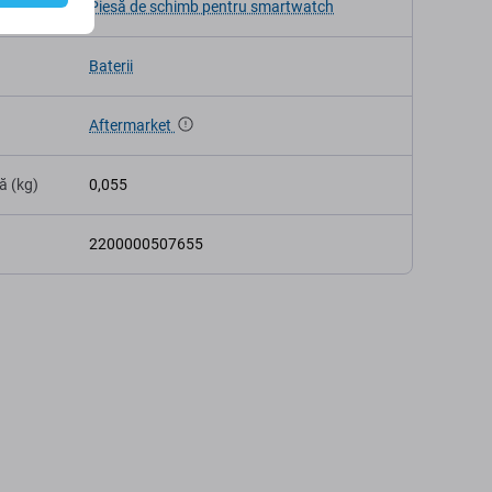
v
Piesă de schimb pentru smartwatch
Baterii
Aftermarket
ă (kg)
0,055
2200000507655