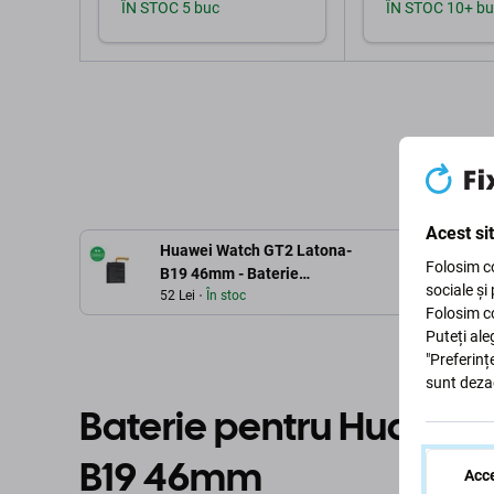
ÎN STOC 5 buc
ÎN STOC 10+ bu
Adaugă în coș
Adaugă 
Acest si
Huawei Watch GT2 Latona-
Folosim co
B19 46mm - Baterie
sociale și
HB532729ECW 455mAh
52 Lei
În stoc
Folosim co
Puteți ale
"Preferinț
sunt deza
Baterie pentru Huawei
B19 46mm
Acce