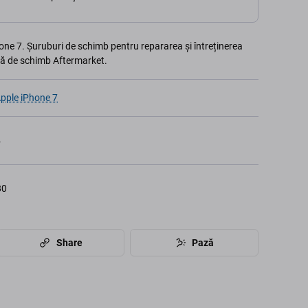
one 7. Șuruburi de schimb pentru repararea și întreținerea
să de schimb Aftermarket.
pple iPhone 7
4
80
Share
Pază