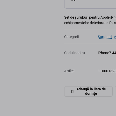
Set de șuruburi pentru Apple iPh
echipamentelor deteriorate. Pie
Categorii
Șuruburi
,
A
Codul nostru
iPhone7-4
Artikel
11000132
Adaugă la lista de
dorințe