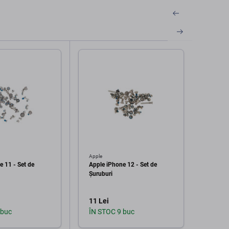
Apple
Apple
e 11 - Set de
Apple iPhone 12 - Set de
Apple 
Șuruburi
Șurub
11 Lei
11 Le
 buc
ÎN STOC 9 buc
În st