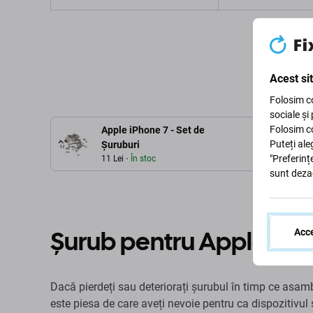
Adaugă în coș
Adaugă 
Acest si
Folosim co
sociale și
Folosim co
Apple iPhone 7 - Set de
Puteți ale
Șuruburi
"Preferinț
11 Lei
În stoc
sunt deza
Șurub pentru Apple iPh
Acce
Dacă pierdeți sau deteriorați șurubul în timp ce asa
este piesa de care aveți nevoie pentru ca dispozitivul