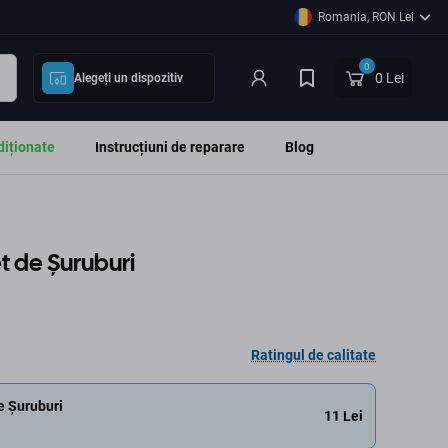
Romania, RON Lei
0
0 Lei
Alegeți un dispozitiv
diționate
Instrucțiuni de reparare
Blog
t de Șuruburi
Ratingul de calitate
e Șuruburi
11 Lei