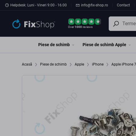
Preskočiť na hlavný obsah
Helpdesk: Luni - Vineri 9:00 - 16:00
info@fix-shop.ro
Contact
Over
1000
reviews
Piese de schimb
Piese de schimb Apple
Acasă
Piese de schimb
Apple
iPhone
Apple iPhone 