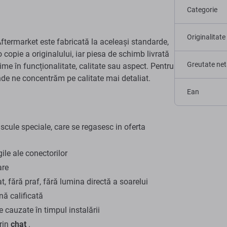
Categorie
Originalitate
termarket este fabricată la aceleași standarde,
o copie a originalului, iar piesa de schimb livrată
Greutate net
ime în funcționalitate, calitate sau aspect. Pentru
unde ne concentrăm pe calitate mai detaliat.
Ean
ule speciale, care se regasesc in oferta
gile ale conectorilor
are
t, fără praf, fără lumina directă a soarelui
ă calificată
cauzate în timpul instalării
prin
chat
.