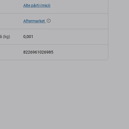
Alte părți (mici)
Aftermarket
ă (kg)
0,001
8226961026985