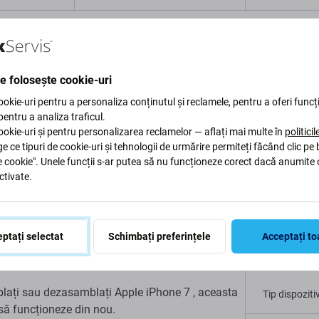
în coș
Adaugă în coș
Ad
te folosește cookie-uri
okie-uri pentru a personaliza conținutul și reclamele, pentru a oferi funcți
 pentru a analiza traficul.
okie-uri și pentru personalizarea reclamelor — aflați mai multe în
politici
Descriere și specificații
Calitate
Livrare și retururi
R
ge ce tipuri de cookie-uri și tehnologii de urmărire permiteți făcând clic pe
e cookie". Unele funcții s-ar putea să nu funcționeze corect dacă anumite 
ctivate.
one 7
ptați selectat
Schimbați preferințele
Acceptați to
Specific
mblați sau dezasamblați Apple iPhone 7 , aceasta
Tip dispoziti
 să funcționeze din nou.