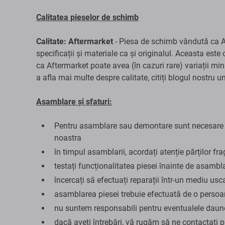
Calitatea pieselor de schimb
Calitate: Aftermarket
- Piesa de schimb vândută ca Af
specificații și materiale ca și originalul. Aceasta este 
ca Aftermarket poate avea (în cazuri rare) variații min
a afla mai multe despre calitate, citiți blogul nostru 
Asamblare și sfaturi:
Pentru asamblare sau demontare sunt necesare sc
noastra
în timpul asamblarii, acordați atenție părților fra
testați funcționalitatea piesei înainte de asambl
încercați să efectuați reparații într-un mediu usca
asamblarea piesei trebuie efectuată de o persoan
nu suntem responsabili pentru eventualele daune 
dacă aveți întrebări, vă rugăm să ne contactați 