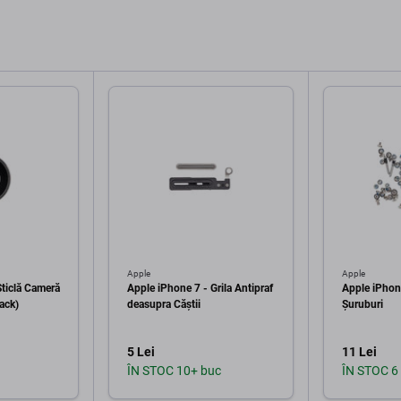
Apple
Apple
Sticlă Cameră
Apple iPhone 7 - Grila Antipraf
Apple iPhon
ack)
deasupra Căștii
Șuruburi
5 Lei
11 Lei
ÎN STOC 10+ buc
ÎN STOC 6