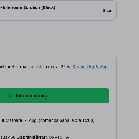
- Inferioare Șuruburi (Black)
8 Lei
eți prețuri mai bune de până la -25 %.
Deveniți FixPartner
Adaugă în coș
i lucrătoare. 7. Aug. (comandă până la ora 15:00)
sus 450 Lei primiți livrare GRATUITĂ