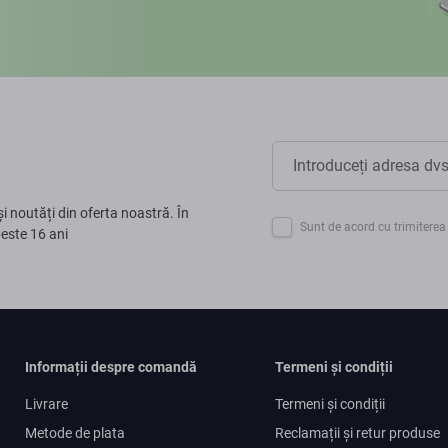
și noutăți din oferta noastră. În
Sunt de acord cu trimiterea 
peste 16 ani
Informații despre comandă
Termeni și condiții
Livrare
Termeni și condiții
Metode de plata
Reclamații și retur produse