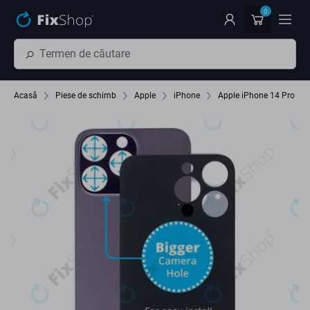
Preskočiť na hlavný obsah
0
Acasă
Piese de schimb
Apple
iPhone
Apple iPhone 14 Pro Ma