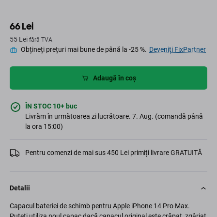
66 Lei
55 Lei
fără TVA
Obțineți prețuri mai bune de până la -25 %.
Deveniți FixPartner
Adaugă în coș
ÎN STOC 10+ buc
Livrăm în următoarea zi lucrătoare. 7. Aug. (comandă până
la ora 15:00)
Pentru comenzi de mai sus 450 Lei primiți livrare GRATUITĂ
Detalii
Capacul bateriei de schimb pentru Apple iPhone 14 Pro Max.
Puteți utiliza noul capac dacă capacul original este crăpat, zgâriat