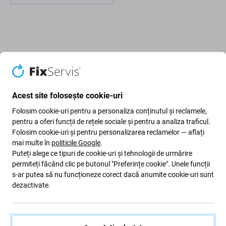
Descriere și specificații
Calitate
Livrare și retururi
Recenzii (1)
Acest site folosește cookie-uri
Folosim cookie-uri pentru a personaliza conținutul și reclamele,
pentru a oferi funcții de rețele sociale și pentru a analiza traficul.
Folosim cookie-uri și pentru personalizarea reclamelor — aflați
Capac baterie pentru Apple iPhone 14
mai multe în
politicile Google
.
Pro Max
Puteți alege ce tipuri de cookie-uri și tehnologii de urmărire
permiteți făcând clic pe butonul "Preferințe cookie". Unele funcții
s-ar putea să nu funcționeze corect dacă anumite cookie-uri sunt
Dacă dispozitivul dvs. a căzut pe podea și
capacul
dezactivate.
bateriei
de pe dispozitivul dvs. Apple iPhone 14 Pro Max
a fost deteriorat, aceasta este piesa de care aveți
nevoie
pentru a o repara.