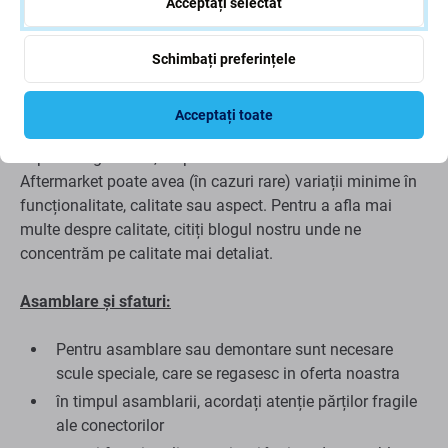
Acceptați selectat
Calitatea pieselor de schimb
Schimbați preferințele
Calitate: Aftermarket
- Piesa de schimb vândută ca
Aftermarket este fabricată la aceleași standarde,
Acceptați toate
specificații și materiale ca și originalul. Aceasta este o
copie a originalului, iar piesa de schimb livrată ca
Aftermarket poate avea (în cazuri rare) variații minime în
funcționalitate, calitate sau aspect. Pentru a afla mai
multe despre calitate, citiți blogul nostru unde ne
concentrăm pe calitate mai detaliat.
Asamblare și sfaturi:
Pentru asamblare sau demontare sunt necesare
scule speciale, care se regasesc in oferta noastra
în timpul asamblarii, acordați atenție părților fragile
ale conectorilor