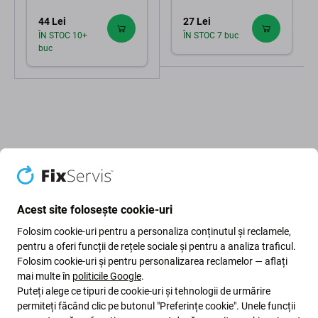
44 Lei
27 Lei
ÎN STOC 10+
ÎN STOC 7 buc
buc
Descriere și specificații
Calitate
Livrare și retururi
Acest site folosește cookie-uri
Folosim cookie-uri pentru a personaliza conținutul și reclamele,
Cameră frontală cu cameră IR pentru
pentru a oferi funcții de rețele sociale și pentru a analiza traficul.
Folosim cookie-uri și pentru personalizarea reclamelor — aflați
Apple iPhone 13 Pro
mai multe în
politicile Google
.
Puteți alege ce tipuri de cookie-uri și tehnologii de urmărire
permiteți făcând clic pe butonul "Preferințe cookie". Unele funcții
Dacă
camera frontală
sau
camera IR
nu mai