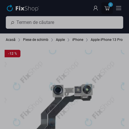
Preskočiť na hlavný obsah
0
Acasă
Piese de schimb
Apple
iPhone
Apple iPhone 13 Pro
-12 %
-12 %