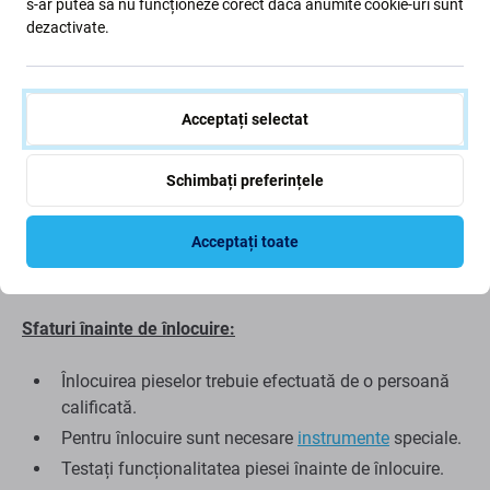
s-ar putea să nu funcționeze corect dacă anumite cookie-uri sunt
funcționează pe Apple iPhone 13 Pro , aceasta este
dezactivate.
partea de care aveți nevoie pentru a restabili
funcționalitatea completă a dispozitivului.
Calitatea pieselor de schimb
Acceptați selectat
Piesele de schimb
aftermarket
sunt fabricate de o terță
Schimbați preferințele
parte, nu direct de producătorul echipamentului. Aceasta
este o copie a originalului, iar piesa de schimb livrată ca
Acceptați toate
Aftermarket poate avea variații minime în ceea ce privește
funcționalitatea, calitatea sau aspectul.
Sfaturi înainte de înlocuire:
Înlocuirea pieselor trebuie efectuată de o persoană
calificată.
Pentru înlocuire sunt necesare
instrumente
speciale.
Testați funcționalitatea piesei înainte de înlocuire.