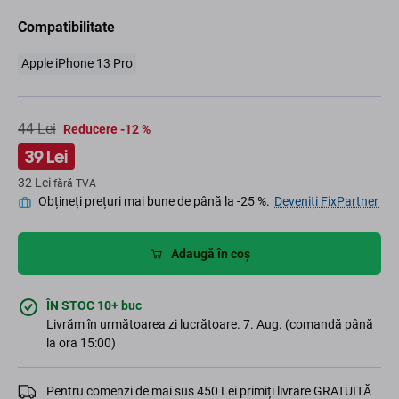
Compatibilitate
Apple iPhone 13 Pro
44 Lei
Reducere -12 %
39 Lei
32 Lei
fără TVA
Obțineți prețuri mai bune de până la -25 %.
Deveniți FixPartner
Adaugă în coș
ÎN STOC 10+ buc
Livrăm în următoarea zi lucrătoare. 7. Aug. (comandă până
la ora 15:00)
Pentru comenzi de mai sus 450 Lei primiți livrare GRATUITĂ