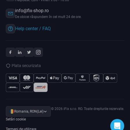
Helpdesk: Luni - Vineri 9:00 - 16:00
info@fix-shop.ro
De obicei răspundem în cel mult 24 de ore.
Help center / FAQ
Plata securizata
© 2026 iFix s.r.o. RO. Toate drepturile rezervate.
Romania, RON(Lei)
Setări cookie
Termeni de utilizare