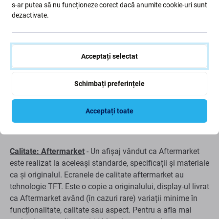
s-ar putea să nu funcționeze corect dacă anumite cookie-uri sunt
dezactivate.
Dacă aveți un afișaj LCD deteriorat sau sticlă tactilă pe
Apple iPad Pro 10.5 (2017) , aceasta este piesa de care
aveți nevoie pentru ca dispozitivul să funcționeze din nou.
Acceptați selectat
Acest set contine:
Schimbați preferințele
Afișaj LCD
Sticla tactilă
Acceptați toate
Calitatea pieselor de schimb
Calitate: Aftermarket
- Un afișaj vândut ca Aftermarket
este realizat la aceleași standarde, specificații și materiale
ca și originalul. Ecranele de calitate aftermarket au
tehnologie TFT. Este o copie a originalului, display-ul livrat
ca Aftermarket având (în cazuri rare) variații minime în
funcționalitate, calitate sau aspect. Pentru a afla mai