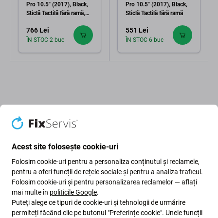
Pro 10.5" (2017), Black,
Pro 10.5" (2017), Black,
Sticlă Tactilă fără ramă,
Sticlă Tactilă fără ramă
Refurbished
766 Lei
551 Lei
ÎN STOC 2 buc
ÎN STOC 6 buc
Descriere și specificații
Calitate
Livrare și retururi
Recenzii (1)
Acest site folosește cookie-uri
Folosim cookie-uri pentru a personaliza conținutul și reclamele,
pentru a oferi funcții de rețele sociale și pentru a analiza traficul.
Folosim cookie-uri și pentru personalizarea reclamelor — aflați
Afișaj LCD + sticlă tactilă pentru Apple
mai multe în
politicile Google
.
Puteți alege ce tipuri de cookie-uri și tehnologii de urmărire
iPad Pro 10.5 (2017)
permiteți făcând clic pe butonul "Preferințe cookie". Unele funcții