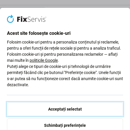
Descriere și specificații
Calitate
Livrare și retururi
Acest site folosește cookie-uri
Sticla tactilă pentru Apple iPad (5th
Folosim cookie-uri pentru a personaliza conținutul și reclamele,
Gen 2017)
pentru a oferi funcții de rețele sociale și pentru a analiza traficul.
Folosim cookie-uri și pentru personalizarea reclamelor — aflați
mai multe în
politicile Google
.
Dacă dispozitivul dvs. Apple iPad (5th Gen 2017) are o
Puteți alege ce tipuri de cookie-uri și tehnologii de urmărire
sticlă tactilă
crăpată sau altfel nefuncțională , aceasta
permiteți făcând clic pe butonul "Preferințe cookie". Unele funcții
este piesa de care aveți
nevoie
pentru ca dispozitivul să
s-ar putea să nu funcționeze corect dacă anumite cookie-uri sunt
funcționeze din nou.
dezactivate.
Calitatea pieselor de schimb
Acceptați selectat
Calitate: Aftermarket
- Piesa de schimb vândută ca
Aftermarket este fabricată la aceleași standarde,
specificații și materiale ca și originalul. Aceasta este o
Schimbați preferințele