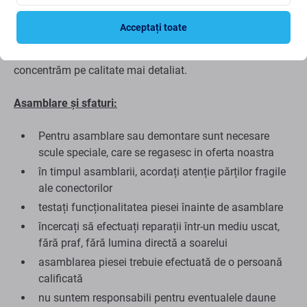
copie a originalului, iar piesa de schimb livrată ca
Aftermarket poate avea (în cazuri rare) variații minime în
Acceptați toate
funcționalitate, calitate sau aspect. Pentru a afla mai
multe despre calitate, citiți blogul nostru unde ne
concentrăm pe calitate mai detaliat.
Asamblare și sfaturi:
Pentru asamblare sau demontare sunt necesare
scule speciale, care se regasesc in oferta noastra
în timpul asamblarii, acordați atenție părților fragile
ale conectorilor
testați funcționalitatea piesei înainte de asamblare
încercați să efectuați reparații într-un mediu uscat,
fără praf, fără lumina directă a soarelui
asamblarea piesei trebuie efectuată de o persoană
calificată
nu suntem responsabili pentru eventualele daune