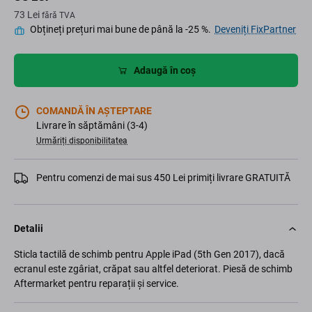
73 Lei
fără TVA
Obțineți prețuri mai bune de până la -25 %.
Deveniți FixPartner
Adaugă în coș
COMANDĂ ÎN AȘTEPTARE
Livrare în săptămâni (3-4)
Urmăriți disponibilitatea
Pentru comenzi de mai sus 450 Lei primiți livrare GRATUITĂ
Detalii
Sticla tactilă de schimb pentru Apple iPad (5th Gen 2017), dacă
ecranul este zgâriat, crăpat sau altfel deteriorat. Piesă de schimb
Aftermarket pentru reparații și service.