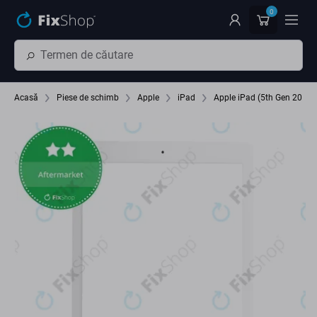
Preskočiť na hlavný obsah
0
Acasă
Piese de schimb
Apple
iPad
Apple iPad (5th Gen 2017)