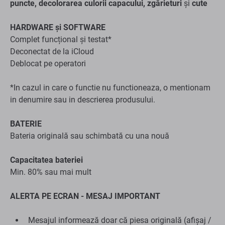
*In cazul in care o functie nu functioneaza, o mentionam
in denumire sau in descrierea produsului.
BATERIE
Bateria originală sau schimbată cu una nouă
Capacitatea bateriei
Min. 80% sau mai mult
ALERTA PE ECRAN - MESAJ IMPORTANT
Mesajul informează doar că piesa originală (afișaj /
baterie / cameră frontală) a fost înlocuită.
Mesajul nu are niciun efect asupra performanței
dispozitivului.
Timp de 4 zile este afișat pe ecranul de blocare, apoi
în setări.