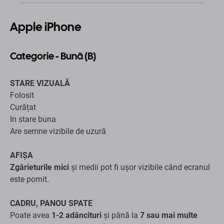
Folosit
Curățat
In stare buna
Are semne vizibile de uzură
AFIŞA
Zgârieturile
mici
și medii pot fi ușor vizibile când ecranul
este pornit.
CADRU, PANOU SPATE
Poate avea
1-2 adâncituri
și până la
7 sau mai multe
puncte, decolorarea culorii capacului, zgârieturi
și
cute
HARDWARE și SOFTWARE
Complet funcțional și testat*
Deconectat de la iCloud
Deblocat pe operatori