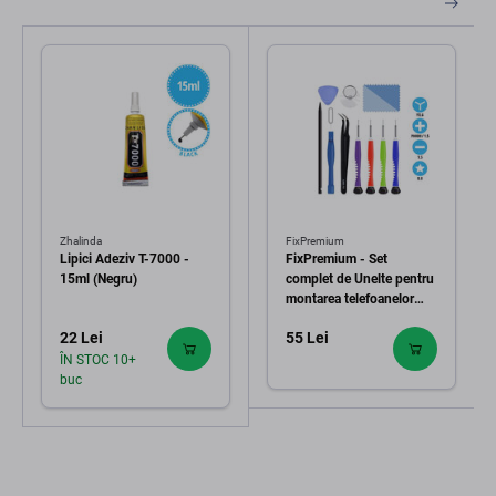
Zhalinda
FixPremium
Lipici Adeziv T-7000 -
FixPremium - Set
15ml (Negru)
complet de Unelte pentru
montarea telefoanelor
mobile 11în1
22 Lei
55 Lei
ÎN STOC 10+
buc