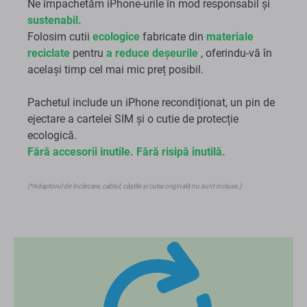
Ne împachetăm iPhone-urile în mod responsabil și
sustenabil.
Folosim cutii
ecologice
fabricate din
materiale
reciclate
pentru
a reduce deșeurile
, oferindu-vă în
același timp cel mai mic preț posibil.
Pachetul include un iPhone recondiționat, un pin de
ejectare a cartelei SIM și o cutie de protecție
ecologică.
Fără accesorii inutile. Fără risipă inutilă.
(*Adaptorul de încărcare, cablul, căștile și cutia originală nu sunt incluse.)