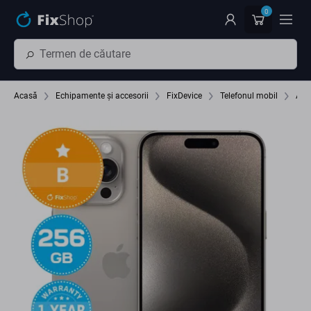
Preskočiť na hlavný obsah
0
Acasă
Echipamente și accesorii
FixDevice
Telefonul mobil
App