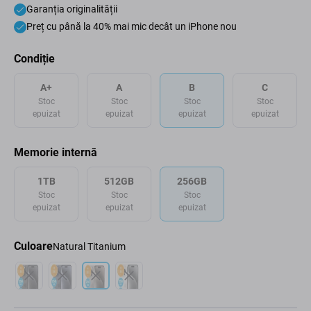
Garanția originalității
Preț cu până la 40% mai mic decât un iPhone nou
Condiție
A+
A
B
C
Stoc
Stoc
Stoc
Stoc
epuizat
epuizat
epuizat
epuizat
Memorie internă
1TB
512GB
256GB
Stoc
Stoc
Stoc
epuizat
epuizat
epuizat
Culoare
Natural Titanium