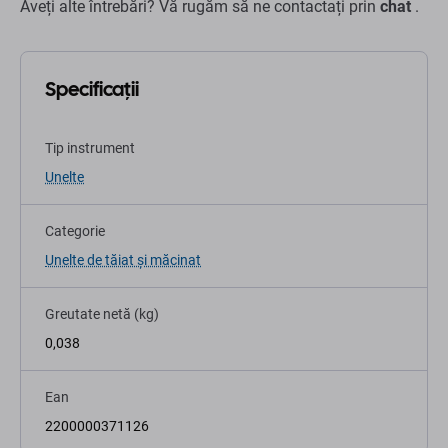
Aveți alte întrebări? Vă rugăm să ne contactați prin
chat
.
Specificații
Tip instrument
Unelte
Categorie
Unelte de tăiat și măcinat
Greutate netă (kg)
0,038
Ean
2200000371126