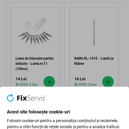
Lame de înlocuire pentru
Relife RL-101E - Lamă cu
bisturiu - Lama nr.11
Mâner
(10buc)
14 Lei
16 Lei
ÎN STOC 2 buc
ÎN STOC 2 buc
Acest site folosește cookie-uri
Folosim cookie-uri pentru a personaliza conținutul și reclamele,
pentru a oferi funcții de rețele sociale și pentru a analiza traficul.