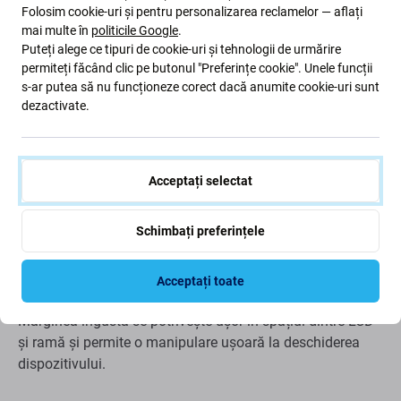
Folosim cookie-uri și pentru personalizarea reclamelor — aflați
mai multe în
politicile Google
.
Puteți alege ce tipuri de cookie-uri și tehnologii de urmărire
Descriere și specificații
Livrare și retururi
Recenzii (1)
permiteți făcând clic pe butonul "Preferințe cookie". Unele funcții
s-ar putea să nu funcționeze corect dacă anumite cookie-uri sunt
dezactivate.
Carton de tăiere cu lipici ultra-subțire
(10 buc)
Acceptați selectat
Schimbați preferințele
Cardul de plastic este destinat deschiderii echipamentelor
reparate. Datorită grosimii sale minime, este ideal și
pentru deschiderea dispozitivelor în care se folosește
Acceptați toate
adeziv. Poate fi folosit și pentru a scoate capacul bateriei.
Marginea îngustă se potrivește ușor în spațiul dintre LCD
și ramă și permite o manipulare ușoară la deschiderea
dispozitivului.