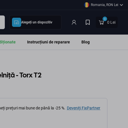
Romania, RON Lei
0
0 Lei
Alegeți un dispozitiv
diționate
Instrucțiuni de reparare
Blog
niţă - Torx T2
eți prețuri mai bune de până la -25 %.
Deveniți FixPartner