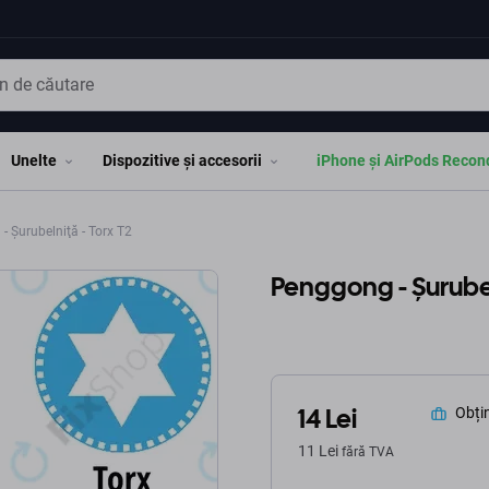
Unelte
Dispozitive și accesorii
iPhone și AirPods Recon
 Şurubelniţă - Torx T2
Penggong - Şurubel
14 Lei
Obțin
11 Lei
fără TVA