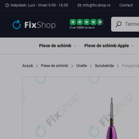
Preskočiť na hlavný obsah
Helpdesk: Luni - Vineri 9:00 - 16:00
info@fix-shop.ro
Contact
Over
1000
reviews
Piese de schimb
Piese de schimb Apple
Acasă
Piese de schimb
Unelte
Şurubelniţe
Penggong -