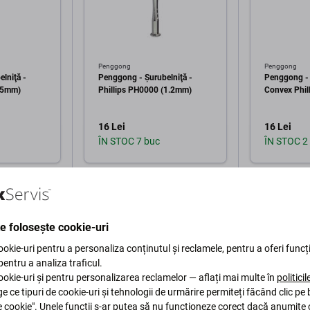
Penggong
Penggong
lniţă -
Penggong - Şurubelniţă -
Penggong - 
1.5mm)
Phillips PH0000 (1.2mm)
Convex Phil
16 Lei
16 Lei
ÎN STOC 7 buc
ÎN STOC 2
în coș
Adaugă în coș
Ad
te folosește cookie-uri
okie-uri pentru a personaliza conținutul și reclamele, pentru a oferi funcți
 pentru a analiza traficul.
okie-uri și pentru personalizarea reclamelor — aflați mai multe în
politici
ge ce tipuri de cookie-uri și tehnologii de urmărire permiteți făcând clic pe
e cookie". Unele funcții s-ar putea să nu funcționeze corect dacă anumite 
Descriere și specificații
Livrare și retururi
Recenzii