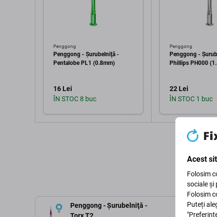
Penggong
Penggong
Penggong - Şurubelniţă -
Penggong - Şurube
Pentalobe PL1 (0.8mm)
Phillips PH000 (
16 Lei
22 Lei
ÎN STOC 8 buc
ÎN STOC 1 buc
Adaugă în coș
Adaugă 
Acest si
Folosim co
sociale și
Folosim co
Puteți ale
Penggong - Şurubelniţă -
"Preferinț
Torx T2