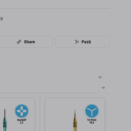
53
Share
Pază