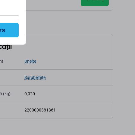
ate
ații
nt
Unelte
Şurubelniţe
ă (kg)
0,020
2200000381361