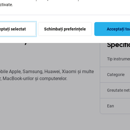
ctivate.
ptați selectat
Schimbați preferințele
Acceptați to
din oțel vanadiu -
Specific
Tip instrume
mobile Apple, Samsung, Huawei, Xiaomi și multe
Categorie
or, MacBook-urilor și computerelor.
Greutate net
Ean