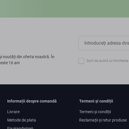
și noutăți din oferta noastră. În
Sunt de acord cu trimiterea 
peste 16 ani
Informații despre comandă
Termeni și condiții
Livrare
Termeni și condiții
Metode de plata
Reclamații și retur produse
Fix-Handyman