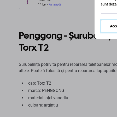
sunt deza
14 Lei
Așteaptă
Acce
Penggong - Șurubelniță 
Torx T2
Șurubelniță potrivită pentru repararea telefoanelor 
altele. Poate fi folosită și pentru repararea laptopuril
cap: Torx T2
marcă: PENGGONG
material: oțel vanadiu
culoare: argintiu