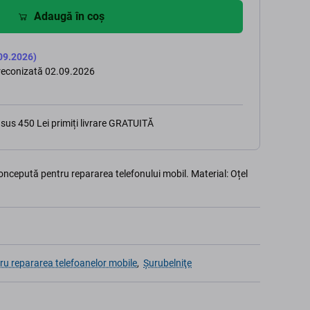
Adaugă în coș
09.2026)
preconizată 02.09.2026
sus 450 Lei primiți livrare GRATUITĂ
cepută pentru repararea telefonului mobil. Material: Oțel
ru repararea telefoanelor mobile
,
Şurubelniţe