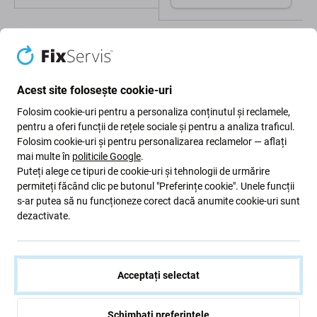
Acest site folosește cookie-uri
Folosim cookie-uri pentru a personaliza conținutul și reclamele,
pentru a oferi funcții de rețele sociale și pentru a analiza traficul.
Descriere și specificații
Livrare și retururi
Recenzii (3)
Folosim cookie-uri și pentru personalizarea reclamelor — aflați
mai multe în
politicile Google
.
Puteți alege ce tipuri de cookie-uri și tehnologii de urmărire
permiteți făcând clic pe butonul "Preferințe cookie". Unele funcții
s-ar putea să nu funcționeze corect dacă anumite cookie-uri sunt
Pensetă metalică cu vârf îndoit (125
dezactivate.
mm)
Pensetă precisă din oțel inoxidabil cu vârf îndoit.
Acceptați selectat
Fabricată dintr-un material care conferă pensetei
proprietăți unice, cum ar fi rezistență absolută la
Schimbați preferințele