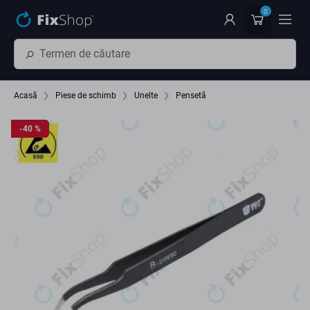
Preskočiť na hlavný obsah
0
Acasă
Piese de schimb
Unelte
Pensetă
-40 %
-40 %