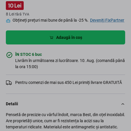
10 Lei
8 Lei
fără TVA
Obțineți prețuri mai bune de până la -25 %.
Deveniți FixPartner
Adaugă în coș
ÎN STOC 6 buc
Livrăm în următoarea zi lucrătoare. 10. Aug. (comandă până
la ora 15:00)
Pentru comenzi de mai sus 450 Lei primiți livrare GRATUITĂ
Detalii
Pensetă de precizie cu vârful îndoit, marca Best, din oțel inoxidabil.
Are proprietăți unice, cum ar fi rezistența la acizi sau la
temperaturi ridicate. Materialul este antimagnetic și antistatic.