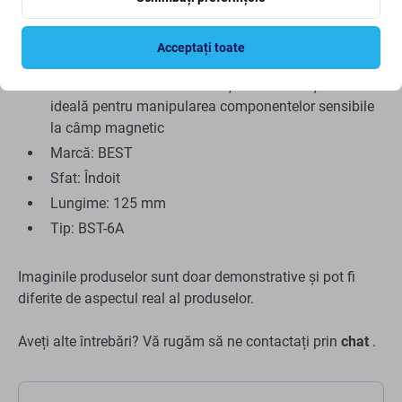
acid, rezistență la temperatură de până la 170 °C
(nicio parte metalică nu este încălzită).
Acceptați toate
Materialul este antimagnetic și antistatic.
Penseta este fabricată din oțel inoxidabil și este
ideală pentru manipularea componentelor sensibile
la câmp magnetic
Marcă: BEST
Sfat: Îndoit
Lungime: 125 mm
Tip: BST-6A
Imaginile produselor sunt doar demonstrative și pot fi
diferite de aspectul real al produselor.
Aveți alte întrebări? Vă rugăm să ne contactați prin
chat
.