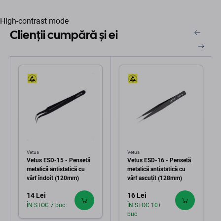
High-contrast mode
Clienții cumpără și ei
Vetus
Vetus
Vetus ESD-15 - Pensetă
Vetus ESD-16 - Pensetă
metalică antistatică cu
metalică antistatică cu
vârf îndoit (120mm)
vârf ascuțit (128mm)
14 Lei
16 Lei
ÎN STOC 7 buc
ÎN STOC 10+
buc