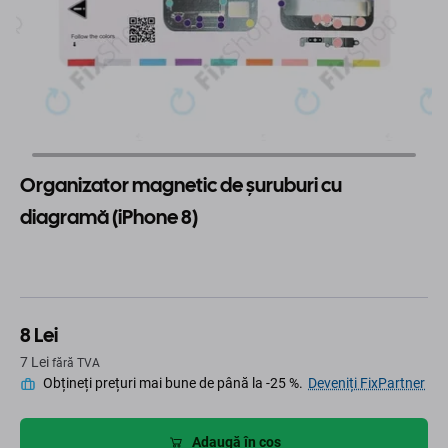
Organizator magnetic de șuruburi cu
diagramă (iPhone 8)
8 Lei
7 Lei
fără TVA
Obțineți prețuri mai bune de până la -25 %.
Deveniți FixPartner
Adaugă în coș