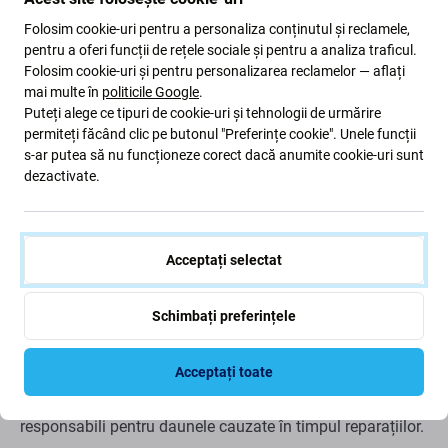
Descriere și specificații
Livrare și retururi
Recenzii (3)
Folosim cookie-uri pentru a personaliza conținutul și reclamele,
pentru a oferi funcții de rețele sociale și pentru a analiza traficul.
Folosim cookie-uri și pentru personalizarea reclamelor — aflați
mai multe în
politicile Google
.
Puteți alege ce tipuri de cookie-uri și tehnologii de urmărire
Organizator magnetic pentru șuruburi
permiteți făcând clic pe butonul "Preferințe cookie". Unele funcții
cu diagramă (iPhone 8)
s-ar putea să nu funcționeze corect dacă anumite cookie-uri sunt
dezactivate.
Organizatorul magnetic pentru șuruburi este un
instrument foarte util pentru persoanele care efectuează
reparații. Acest organizator magnetic este utilizat pentru
Acceptați selectat
Apple iPhone 8. Vă rugăm să nu utilizați organizatorul pe
alte dispozitive Apple iPhone. Șaiba magnetică vă
Schimbați preferințele
permite să aranjați șuruburile în locurile potrivite, ceea ce
vă va ajuta să reduceți timpul de reparație și erorile. Sfat:
Acceptați toate
Repararea iPhone 8 cu această placă magnetică nu
garantează că reparația este fără erori. Nu suntem
responsabili pentru daunele cauzate în timpul reparațiilor.