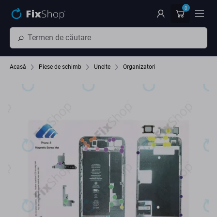
Preskočiť na hlavný obsah
0
Acasă
Piese de schimb
Unelte
Organizatori