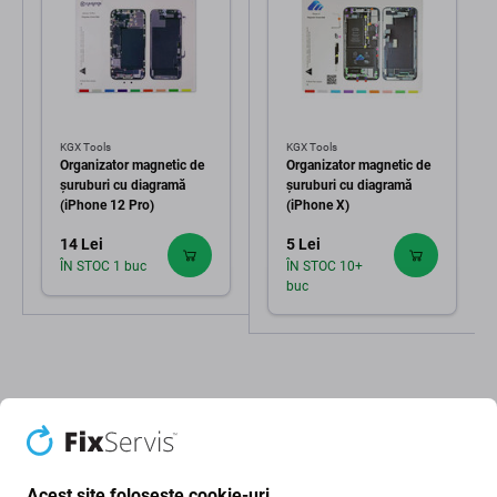
KGX Tools
KGX Tools
Organizator magnetic de
Organizator magnetic de
șuruburi cu diagramă
șuruburi cu diagramă
(iPhone 12 Pro)
(iPhone X)
14 Lei
5 Lei
ÎN STOC 1 buc
ÎN STOC 10+
buc
Acest site folosește cookie-uri