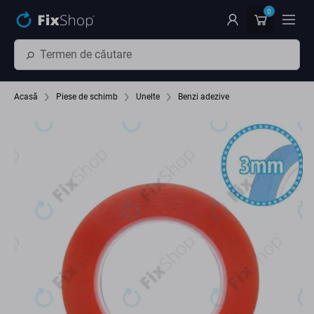
Preskočiť na hlavný obsah
0
Acasă
Piese de schimb
Unelte
Benzi adezive