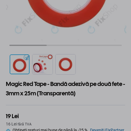
Magic Red Tape - Bandă adezivă pe două fete -
3mm x 25m (Transparentă)
19 Lei
16 Lei
fără TVA
Obțineți prețuri mai bune de până la -25 %.
Deveniți FixPartner