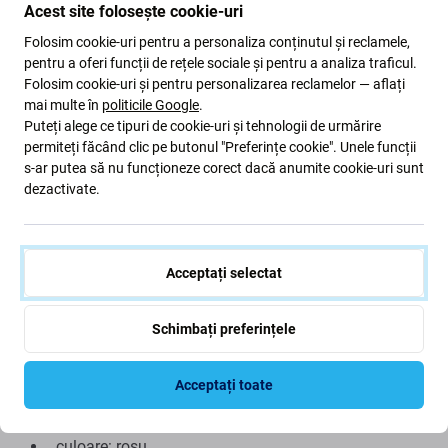
Acest site folosește cookie-uri
Folosim cookie-uri pentru a personaliza conținutul și reclamele,
pentru a oferi funcții de rețele sociale și pentru a analiza traficul.
Folosim cookie-uri și pentru personalizarea reclamelor — aflați
mai multe în
politicile Google
.
Descriere și specificații
Livrare și retururi
Puteți alege ce tipuri de cookie-uri și tehnologii de urmărire
permiteți făcând clic pe butonul "Preferințe cookie". Unele funcții
s-ar putea să nu funcționeze corect dacă anumite cookie-uri sunt
Bandă dublu adezivă roșie 3mm x
dezactivate.
25m
Acceptați selectat
bandă dublu adezivă roșie.
Aderă fiabil și imediat pe toate suprafețele.
Schimbați preferințele
De asemenea, este potrivit acolo unde conexiunile
sunt solicitate de mișcare sau temperaturi ridicate.
Acceptați toate
Lungime: 25 m
lățime: 3 mm
culoare: roșu