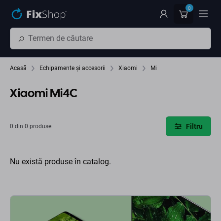
Preskočiť na hlavný obsah
0
Acasă
Echipamente și accesorii
Xiaomi
Mi
Xiaomi Mi4C
Filtru
0 din 0 produse
Nu există produse în catalog.