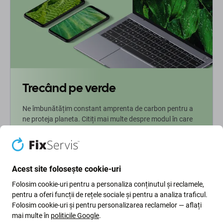
Trecând pe verde
Ne îmbunătățim constant amprenta de carbon pentru a
ne proteja planeta. Citiți mai multe despre modul în care
ne adaptăm procesele pentru a ne reduce amprenta.
Mai multe informatii
Acest site folosește cookie-uri
Folosim cookie-uri pentru a personaliza conținutul și reclamele,
Newsletter Fix
pentru a oferi funcții de rețele sociale și pentru a analiza traficul.
Folosim cookie-uri și pentru personalizarea reclamelor — aflați
Înscrieți-vă pentru a primi periodic informații despre reduceri și
mai multe în
politicile Google
.
noutăți din oferta noastră. În același timp, prin trimiterea acestui