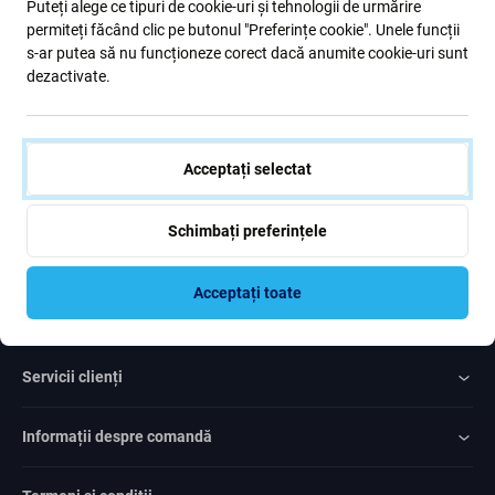
Puteți alege ce tipuri de cookie-uri și tehnologii de urmărire
formular, confirm că am peste 16 ani
permiteți făcând clic pe butonul "Preferințe cookie". Unele funcții
s-ar putea să nu funcționeze corect dacă anumite cookie-uri sunt
dezactivate.
Subscrie
Sunt de acord cu trimiterea newsletter-ului
Acceptați selectat
Schimbați preferințele
Acceptați toate
Rated Excellent
Over
1000
reviews
Servicii clienți
Informații despre comandă