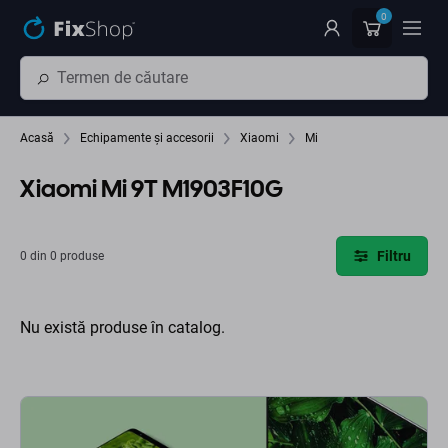
Preskočiť na hlavný obsah
0
Acasă
Echipamente și accesorii
Xiaomi
Mi
Xiaomi Mi 9T M1903F10G
Filtru
0 din 0 produse
Nu există produse în catalog.