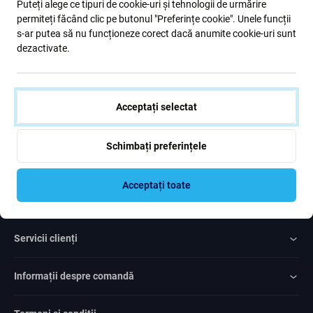
Puteți alege ce tipuri de cookie-uri și tehnologii de urmărire
formular, confirm că am peste 16 ani
permiteți făcând clic pe butonul "Preferințe cookie". Unele funcții
s-ar putea să nu funcționeze corect dacă anumite cookie-uri sunt
dezactivate.
Subscrie
Sunt de acord cu trimiterea newsletter-ului
Acceptați selectat
Schimbați preferințele
Acceptați toate
Rated Excellent
Over
1000
reviews
Servicii clienți
Informații despre comandă