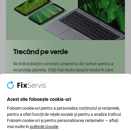
Trecând pe verde
Ne îmbunătățim constant amprenta de carbon pentru a
ne proteja planeta. Citiți mai multe despre modul în care
ne adaptăm procesele pentru a ne reduce amprenta.
Mai multe informatii
Acest site folosește cookie-uri
Folosim cookie-uri pentru a personaliza conținutul și reclamele,
Newsletter Fix
pentru a oferi funcții de rețele sociale și pentru a analiza traficul.
Folosim cookie-uri și pentru personalizarea reclamelor — aflați
Înscrieți-vă pentru a primi periodic informații despre reduceri și
mai multe în
politicile Google
.
noutăți din oferta noastră. În același timp, prin trimiterea acestui